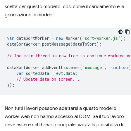
scelta per questo modello, così come il caricamento e la
generazione di modelli.
var
dataSortWorker
=
new
Worker
(
"sort-worker.js"
);
dataSortWorker
.
postMesssage
(
dataToSort
);
// The main thread is now free to continue working o
dataSortWorker
.
addEventListener
(
'message'
,
function
(
var
sortedData
=
evt
.
data
;
// Update data on screen...
});
Non tutti i lavori possono adattarsi a questo modello: i
worker web non hanno accesso al DOM. Se il tuo lavoro
deve essere nel thread principale, valuta la possibilità di