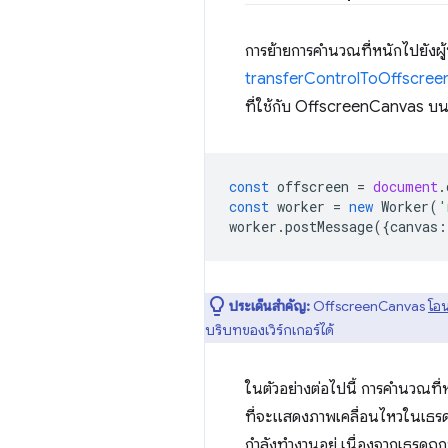
การย้ายการคํานวณที่หนักไปยังผ
transferControlToOffscree
ที่ใช้กับ OffscreenCanvas บน
const
offscreen
=
document
.
const
worker
=
new
Worker
(
'
worker
.
postMessage
({
canvas
:
ประเด็นสำคัญ:
OffscreenCanvas
โอน
บริบทของเวิร์กเกอร์ได้
ในตัวอย่างต่อไปนี้ การคํานวณที่ห
ที่จะแสดงภาพเคลื่อนไหวในเธรดหล
กำลังทำงานอยู่ เนื่องจากเธร