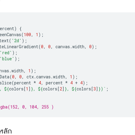
ercent
)
{
eenCanvas
(
100
,
1
);
text
(
'2d'
);
teLinearGradient
(
0
,
0
,
canvas
.
width
,
0
);
'red'
);
'blue'
);
nvas
.
width
,
1
);
Data
(
0
,
0
,
ctx
.
canvas
.
width
,
1
);
slice
(
percent
*
4
,
percent
*
4
+
4
);
, 
${
colors
[
1
]
}
, 
${
colors
[
2
]
}
, 
${
colors
[
3
]
}
)`
;
rgba(152, 0, 104, 255 )
หลัก