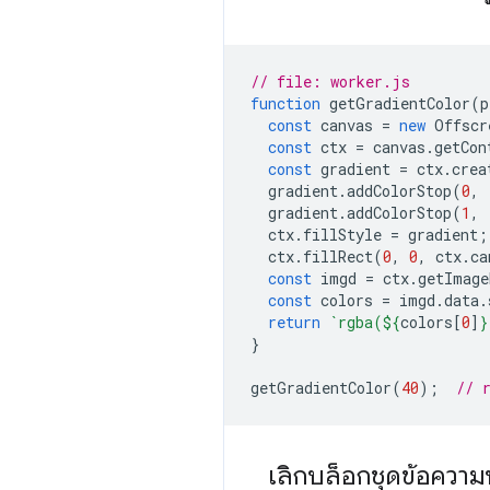
// file: worker.js
function
getGradientColor
(
p
const
canvas
=
new
Offscr
const
ctx
=
canvas
.
getCon
const
gradient
=
ctx
.
crea
gradient
.
addColorStop
(
0
,
gradient
.
addColorStop
(
1
,
ctx
.
fillStyle
=
gradient
;
ctx
.
fillRect
(
0
,
0
,
ctx
.
ca
const
imgd
=
ctx
.
getImage
const
colors
=
imgd
.
data
.
return
`rgba(
${
colors
[
0
]
}
}
getGradientColor
(
40
);
// 
เลิกบล็อกชุดข้อความ