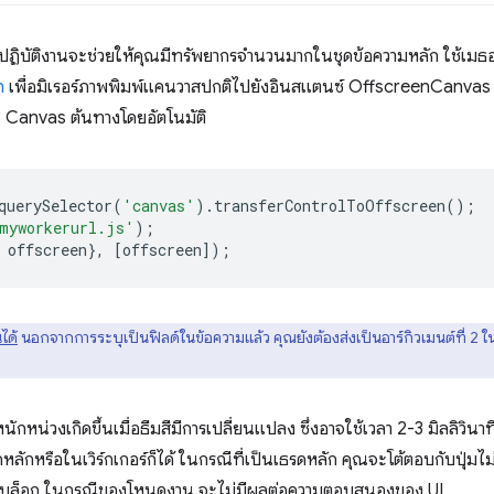
ู้ปฏิบัติงานจะช่วยให้คุณมีทรัพยากรจำนวนมากในชุดข้อความหลัก ใช้เมธ
n
เพื่อมิเรอร์ภาพพิมพ์แคนวาสปกติไปยังอินสแตนซ์ OffscreenCanva
 Canvas ต้นทางโดยอัตโนมัติ
querySelector
(
'canvas'
).
transferControlToOffscreen
();
myworkerurl.js'
);
offscreen
},
[
offscreen
]);
ได้
นอกจากการระบุเป็นฟิลด์ในข้อความแล้ว คุณยังต้องส่งเป็นอาร์กิวเมนต์ที่ 2 ใ
นักหน่วงเกิดขึ้นเมื่อธีมสีมีการเปลี่ยนแปลง ซึ่งอาจใช้เวลา 2-3 มิลลิวินาท
ักหรือในเวิร์กเกอร์ก็ได้ ในกรณีที่เป็นเธรดหลัก คุณจะโต้ตอบกับปุ่มไม
ดถูกบล็อก ในกรณีของโหนดงาน จะไม่มีผลต่อความตอบสนองของ UI