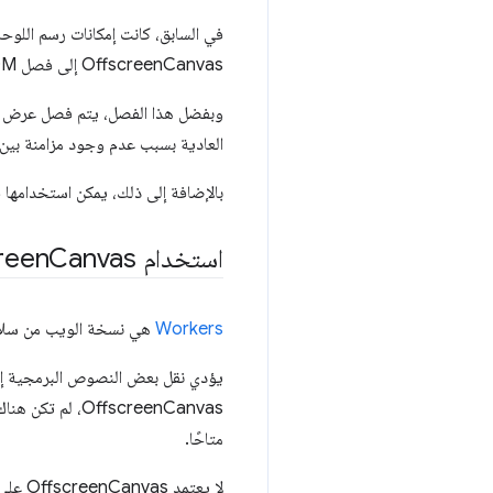
في السابق، كانت إمكانات رسم اللوح
OffscreenCanvas إلى فصل DOM عن واجهة برمجة التطبيقات Canvas من خلال نقله خارج الشاشة.
العادية بسبب عدم وجود مزامنة بين ا
بالإضافة إلى ذلك، يمكن استخدامها في Web Worker، حتى في حال عدم توفّر DOM. يتيح ذلك جميع أنواع حالات الاستخدام المثير
استخدام Offscreen
Canvas في Worker
Workers
هي نسخة الويب من سلاسل
يؤدي نقل بعض النصوص البرمجية إلى
متاحًا.
لا يعتمد OffscreenCanvas على نموذج DOM، لذا يمكن استخدامه. يستخدِم المثال التالي OffscreenCanvas لاحتساب لون متدرّج في عامل: