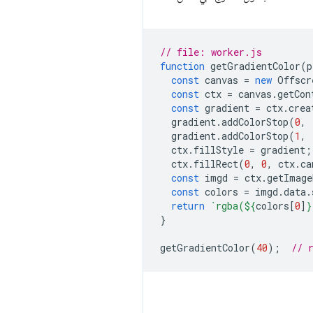
// file: worker.js
function
getGradientColor
(
p
const
canvas
=
new
Offscr
const
ctx
=
canvas
.
getCon
const
gradient
=
ctx
.
crea
gradient
.
addColorStop
(
0
,
gradient
.
addColorStop
(
1
,
ctx
.
fillStyle
=
gradient
;
ctx
.
fillRect
(
0
,
0
,
ctx
.
ca
const
imgd
=
ctx
.
getImage
const
colors
=
imgd
.
data
.
return
`rgba(
${
colors
[
0
]
}
}
getGradientColor
(
40
);
// 