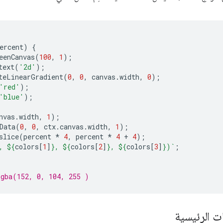
ercent
)
{
eenCanvas
(
100
,
1
);
text
(
'2d'
);
teLinearGradient
(
0
,
0
,
canvas
.
width
,
0
);
'red'
);
'blue'
);
nvas
.
width
,
1
);
Data
(
0
,
0
,
ctx
.
canvas
.
width
,
1
);
slice
(
percent
*
4
,
percent
*
4
+
4
);
, 
${
colors
[
1
]
}
, 
${
colors
[
2
]
}
, 
${
colors
[
3
]
}
)`
;
rgba(152, 0, 104, 255 )
ت الرئيسية