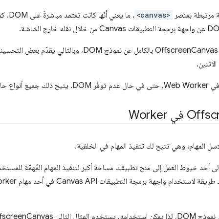
ة مرتبطة بعنصر
<canvas>
، ما يعني
وبفضل هذا الفصل، يتم فصل عرض OffscreenCanvas بالكامل عن نموذج
لاثنين.
ة للاهتمام.
 المهام، وهي تتيح لك تنفيذ المهام في الخلفية.
 أحد خيوط العمل إلى منح تطبيقك مساحة أكبر لتنفيذ المهام المُهمّة للمستخ