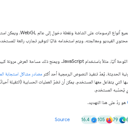
هي طريقة شائعة لرسم جميع أنواع الر
ى الفيديو ومعالجته. ويتم استخدامه غالبًا لتوفير تجارب رائعة للمستخدم
JavaScript. ويمنح ذلك مساحة العرض مرونة كبيرة.
نية الحديثة، يُعدّ تنفيذ النصوص البرمجية أحد أكثر
مصادر مشاكل استجابة ال
ا التي يتفاعل معها المستخدم، يمكن أن تضرّ العمليات الحسابية (الثقيلة أحيانً
ذي يُحسّبه المستخدم.
هو ردّ على هذا التهديد.
16.4
105
79
Source