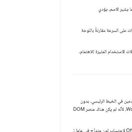
 أنّها كانت تعتمد مباشرةً على DOM. كما يشير الاسم، يؤدي
 DOM، وبالتالي يقدّم بعض التحسينات على السرعة مقارنةً باللوحة
دمين في الخيط الرئيسي. بدون
OffscreenCanvas، لم تكن هناك طريقة لاستخدام واجهة برمجة التطبيقات Canvas API في أحد مهام Worker، لأنّه لم يكن هناك عنصر DOM