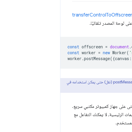
transferControlToOffscree
const
offscreen
=
document
.
const
worker
=
new
Worker
(
'
worker
.
postMessage
({
canvas
:
عنصر OffscreenCanvas. بالإضافة إلى تحديده كحقل في الرسالة، عليك أيضًا تمريره كوسيطة ثانية في postMessage (نقل) حتى يمكن استخدامه في
 حتى على جهاز كمبيوتر مكتبي سريع.
ات الرئيسية، لا يمكنك التفاعل مع
المستخدم.