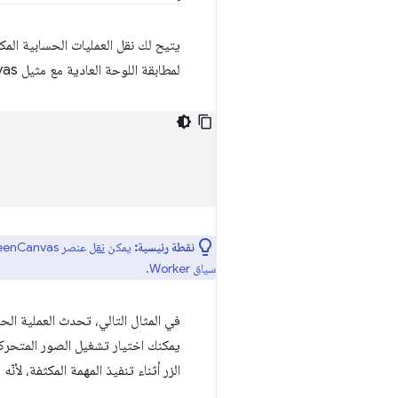
يتيح لك نقل العمليات الحسابية الم
لمطابقة اللوحة العادية مع مثيل OffscreenCanvas. سيتم عرض العمليات المطبَّقة على canvas Offscreen على لوحة المصدر تلقائيًا.
نقطة رئيسية:
يمكن
نقل
سياق Worker.
في المثال التالي، تحدث العملية الح
يمكنك اختيار تشغيل الصور المتحركة 
الزر أثناء تنفيذ المهمة المكثفة، لأ