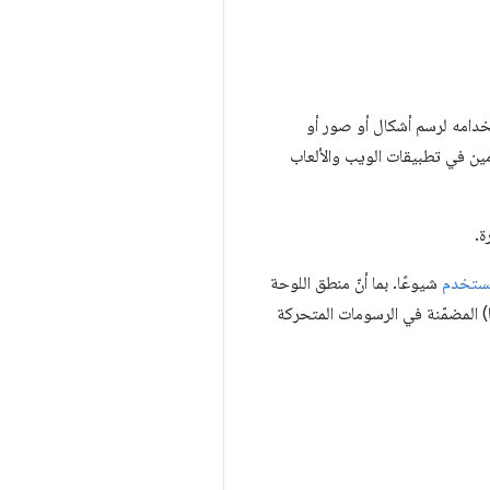
سومات على الشاشة ونقطة دخول إلى عالم WebGL. ويمكن استخدامه لرسم أشكال أو صور أو
ين في تطبيقات الويب والألعاب
مستخدم
شيوعًا. بما أنّ منطق اللوحة
ا) المضمّنة في الرسومات المتحركة