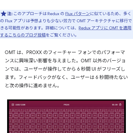
注:
このアプローチは Redux の
Flux パターン
に似ているため、多く
の Flux アプリは予想よりも少ない労力で OMT アーキテクチャに移行で
きる可能性があります。詳細については、
Redux アプリに OMT を適用
するこちらのブログ投稿
をご覧ください。
OMT は、PROXX のフィーチャー フォンでのパフォーマ
ンスに興味深い影響を与えました。OMT 以外のバージョ
ンでは、ユーザーが操作してから 6 秒間 UI がフリーズし
ます。フィードバックがなく、ユーザーは 6 秒間待たない
と次の操作に進めません。