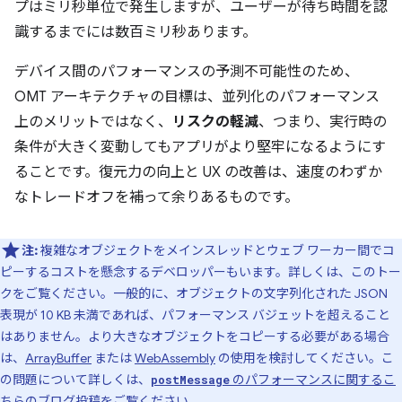
プはミリ秒単位で発生しますが、ユーザーが待ち時間を認
識するまでには数百ミリ秒あります。
デバイス間のパフォーマンスの予測不可能性のため、
OMT アーキテクチャの目標は、並列化のパフォーマンス
上のメリットではなく、
リスクの軽減
、つまり、実行時の
条件が大きく変動してもアプリがより堅牢になるようにす
ることです。復元力の向上と UX の改善は、速度のわずか
なトレードオフを補って余りあるものです。
注:
複雑なオブジェクトをメインスレッドとウェブ ワーカー間でコ
ピーするコストを懸念するデベロッパーもいます。詳しくは、このトー
クをご覧ください。一般的に、オブジェクトの文字列化された JSON
表現が 10 KB 未満であれば、パフォーマンス バジェットを超えること
はありません。より大きなオブジェクトをコピーする必要がある場合
は、
ArrayBuffer
または
WebAssembly
の使用を検討してください。こ
の問題について詳しくは、
のパフォーマンスに関するこ
postMessage
ちらのブログ投稿
をご覧ください。