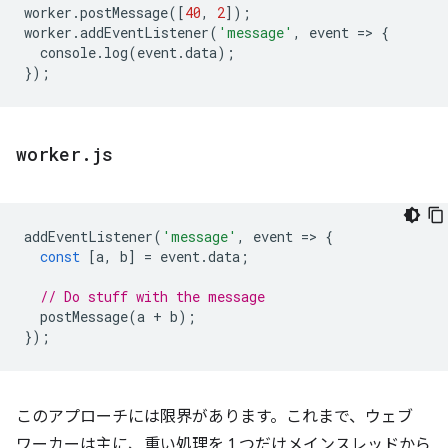
worker
.
postMessage
([
40
,
2
]);
worker
.
addEventListener
(
'message'
,
event
=
>
{
console
.
log
(
event
.
data
);
});
worker
.
js
addEventListener
(
'message'
,
event
=
>
{
const
[
a
,
b
]
=
event
.
data
;
// Do stuff with the message
postMessage
(
a
+
b
);
});
このアプローチには限界があります。これまで、ウェブ
ワーカーは主に、重い処理を 1 つだけメインスレッドから