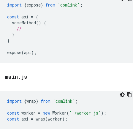
import
{
expose
}
from
'comlink'
;
const
api
=
{
someMethod
()
{
// ...
}
}
expose
(
api
);
main
.
js
import
{
wrap
}
from
'comlink'
;
const
worker
=
new
Worker
(
'./worker.js'
);
const
api
=
wrap
(
worker
);