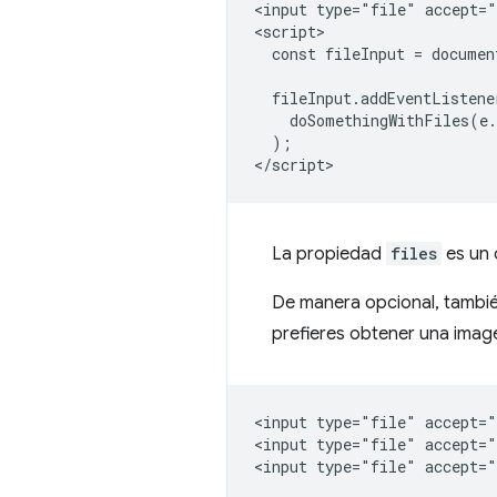
<input type="file" accept="
<script>

  const fileInput = documen
  fileInput.addEventListene
    doSomethingWithFiles(e.
  );

La propiedad
files
es un 
De manera opcional, tambié
prefieres obtener una imag
<input type="file" accept="
<input type="file" accept="