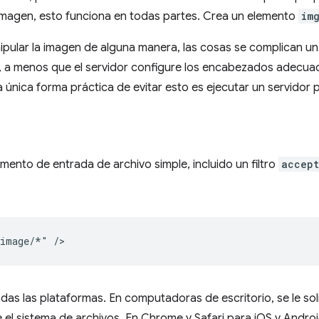
 imagen, esto funciona en todas partes. Crea un elemento
im
nipular la imagen de alguna manera, las cosas se complican u
es, a menos que el servidor configure los encabezados adecu
a única forma práctica de evitar esto es ejecutar un servidor 
ento de entrada de archivo simple, incluido un filtro
accept
.
as las plataformas. En computadoras de escritorio, se le soli
el sistema de archivos. En Chrome y Safari para iOS y Androi