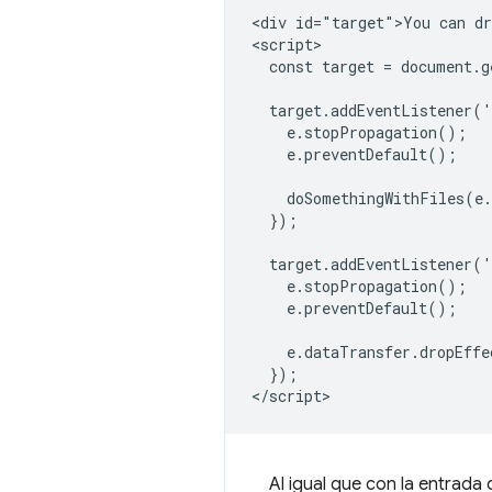
<div id="target">You can dr
<script>

  const target = document.g
  target.addEventListener('
    e.stopPropagation();

    e.preventDefault();

    doSomethingWithFiles(e.
  });

  target.addEventListener('
    e.stopPropagation();

    e.preventDefault();

    e.dataTransfer.dropEffe
  });

Al igual que con la entrada