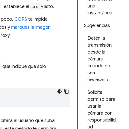
una
g
, establece el
src
y listo.
instantánea
n poco.
CORS
te impide
Sugerencias
ados y
marques la imagen
proxy.
Detén la
transmisión
desde la
cámara
cuando no
que indique que solo
sea
necesario.
Solicita
permiso para
usar la
cámara con
responsabilid
citará al usuario que suba
ad
d, este método le permitirá