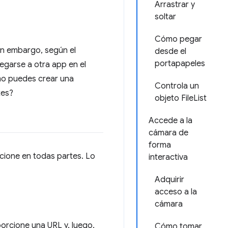
Arrastrar y
soltar
Cómo pegar
in embargo, según el
desde el
portapapeles
egarse a otra app en el
ómo puedes crear una
Controla un
tes?
objeto FileList
Accede a la
cámara de
forma
cione en todas partes. Lo
interactiva
Adquirir
acceso a la
cámara
porcione una URL y, luego,
Cómo tomar