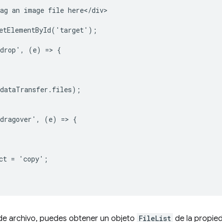
ag an image file here</div>

etElementById('target');

drop', (e) => {

dataTransfer.files);

dragover', (e) => {

ct = 'copy';

 de archivo, puedes obtener un objeto
FileList
de la propi