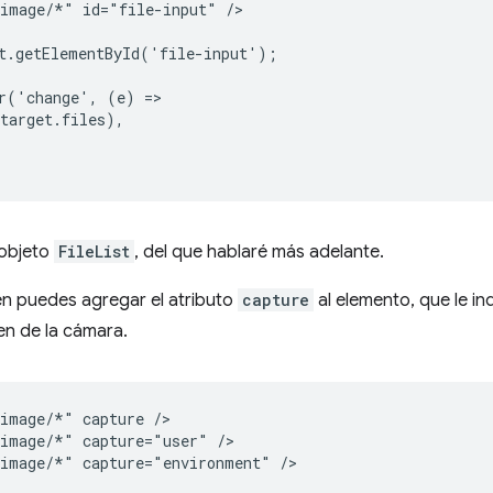
image/*" id="file-input" />

t.getElementById('file-input');

r('change', (e) =>

target.files),

objeto
FileList
, del que hablaré más adelante.
n puedes agregar el atributo
capture
al elemento, que le i
en de la cámara.
image/*" capture />

image/*" capture="user" />
