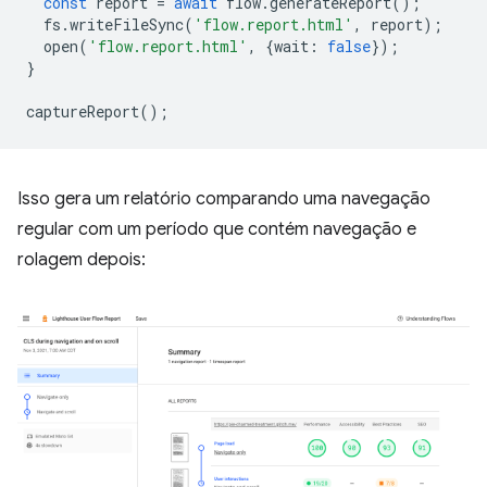
const
report
=
await
flow
.
generateReport
();
fs
.
writeFileSync
(
'flow.report.html'
,
report
);
open
(
'flow.report.html'
,
{
wait
:
false
});
}
captureReport
();
Isso gera um relatório comparando uma navegação
regular com um período que contém navegação e
rolagem depois: