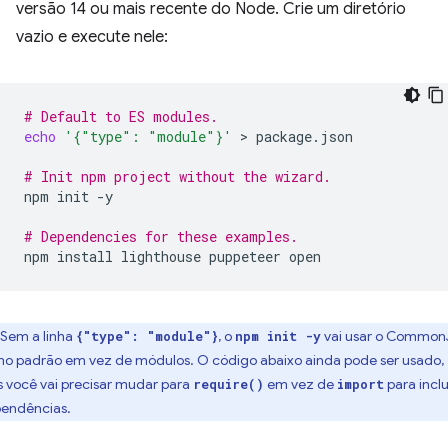
versão 14 ou mais recente do Node. Crie um diretório
vazio e execute nele:
# Default to ES modules.
echo
'{"type": "module"}'
 > 
package.json

# Init npm project without the wizard.
npm
init
-y

# Dependencies for these examples.
npm
install
lighthouse
puppeteer
Sem a linha
, o
vai usar o Common
{"type": "module"}
npm init -y
o padrão em vez de módulos. O código abaixo ainda pode ser usado,
 você vai precisar mudar para
em vez de
para inclu
require()
import
endências.