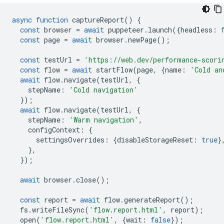
async
function
captureReport
()
{
const
browser
=
await
puppeteer
.
launch
({
headless
:
const
page
=
await
browser
.
newPage
();
const
testUrl
=
'https://web.dev/performance-scori
const
flow
=
await
startFlow
(
page
,
{
name
:
'Cold an
await
flow
.
navigate
(
testUrl
,
{
stepName
:
'Cold navigation'
});
await
flow
.
navigate
(
testUrl
,
{
stepName
:
'Warm navigation'
,
configContext
:
{
settingsOverrides
:
{
disableStorageReset
:
true
}
},
});
await
browser
.
close
();
const
report
=
await
flow
.
generateReport
();
fs
.
writeFileSync
(
'flow.report.html'
,
report
);
open
(
'flow.report.html'
,
{
wait
:
false
});