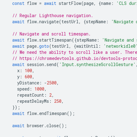
const
flow
=
await
startFlow
(
page
,
{
name
:
'CLS dur
// Regular Lighthouse navigation.
await
flow
.
navigate
(
testUrl
,
{
stepName
:
'Navigate 
// Navigate and scroll timespan.
await
flow
.
startTimespan
({
stepName
:
'Navigate and 
await
page
.
goto
(
testUrl
,
{
waitUntil
:
'networkidle0
// We need the ability to scroll like a user. Ther
// https://chromedevtools.github.io/devtools-proto
await
session
.
send
(
'Input.synthesizeScrollGesture'
x
:
100
,
y
:
600
,
yDistance
:
-
2500
,
speed
:
1000
,
repeatCount
:
2
,
repeatDelayMs
:
250
,
});
await
flow
.
endTimespan
();
await
browser
.
close
();