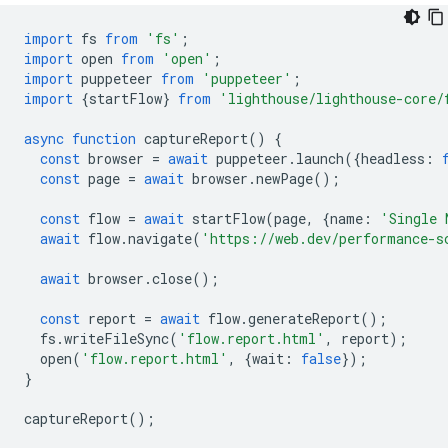
import
fs
from
'fs'
;
import
open
from
'open'
;
import
puppeteer
from
'puppeteer'
;
import
{
startFlow
}
from
'lighthouse/lighthouse-core/
async
function
captureReport
()
{
const
browser
=
await
puppeteer
.
launch
({
headless
:
const
page
=
await
browser
.
newPage
();
const
flow
=
await
startFlow
(
page
,
{
name
:
'Single 
await
flow
.
navigate
(
'https://web.dev/performance-s
await
browser
.
close
();
const
report
=
await
flow
.
generateReport
();
fs
.
writeFileSync
(
'flow.report.html'
,
report
);
open
(
'flow.report.html'
,
{
wait
:
false
});
}
captureReport
();