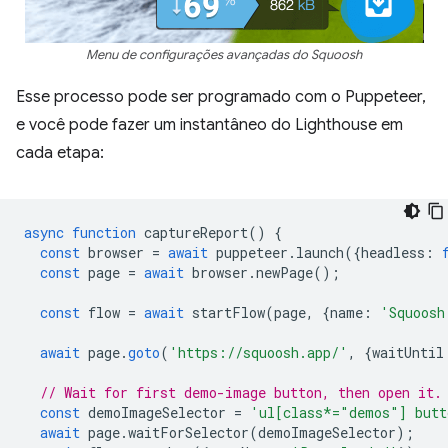
Menu de configurações avançadas do Squoosh
Esse processo pode ser programado com o Puppeteer,
e você pode fazer um instantâneo do Lighthouse em
cada etapa:
async
function
captureReport
()
{
const
browser
=
await
puppeteer
.
launch
({
headless
:
const
page
=
await
browser
.
newPage
();
const
flow
=
await
startFlow
(
page
,
{
name
:
'Squoosh
await
page
.
goto
(
'https://squoosh.app/'
,
{
waitUntil
// Wait for first demo-image button, then open it.
const
demoImageSelector
=
'ul[class*="demos"] butt
await
page
.
waitForSelector
(
demoImageSelector
);