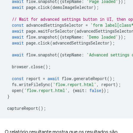
await
flow
.
snapshot
({
stepName
:
'Page loaded'
});
await
page
.
click
(
demoImageSelector
);
// Wait for advanced settings button in UI, then o
const
advancedSettingsSelector
=
'form label[class
await
page
.
waitForSelector
(
advancedSettingsSelecto
await
flow
.
snapshot
({
stepName
:
'Demo loaded'
});
await
page
.
click
(
advancedSettingsSelector
);
await
flow
.
snapshot
({
stepName
:
'Advanced settings 
browser
.
close
();
const
report
=
await
flow
.
generateReport
();
fs
.
writeFileSync
(
'flow.report.html'
,
report
);
open
(
'flow.report.html'
,
{
wait
:
false
});
}
captureReport
();
O relatório resultante mostra que os resultados são