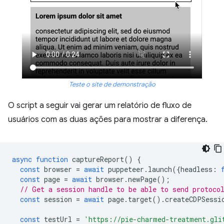
Teste o site de demonstração
O script a seguir vai gerar um relatório de fluxo de
usuários com as duas ações para mostrar a diferença.
async
function
captureReport
()
{
const
browser
=
await
puppeteer
.
launch
({
headless
:
const
page
=
await
browser
.
newPage
();
// Get a session handle to be able to send protoco
const
session
=
await
page
.
target
().
createCDPSessi
const
testUrl
=
'https://pie-charmed-treatment.gli