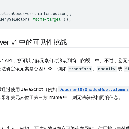
ectionObserver
(
onIntersection
);
uerySelector
(
'#some-target'
));
bserver v1 中的可见性挑战
Observer v1 API，您可以了解元素何时滚动到窗口的视口中。不
法确定该元素是否因 CSS（例如
transform
、
opacity
或
f
使用 JavaScript（例如
DocumentOrShadowRoot.elemen
相关元素位于第三方 iframe 中，则无法获得相同的信息。
良行为者。例如，不诚实的发布商可能会在网站上使用按点击付