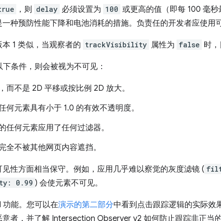
true
，则
delay
必须设置为
100
或更高的值（即每 100 毫
是一种预防性能下降和电池消耗的措施。负责任的开发者应使用
本 1 类似，当观察者的
trackVisibility
属性为
false
时，
足以下条件，则会被视为不可见：
而不是 2D 平移或按比例 2D 放大。
何元素具有小于 1.0 的有效不透明度。
的任何元素应用了任何过滤器。
完全不被其他网页内容遮挡。
见性方面相当保守。例如，应用几乎难以察觉的灰度滤镜 (
fil
ty: 0.99
) 会使元素不可见。
I 功能。您可以在
演示的第二部分
中看到点击跟踪逻辑的实际效果
并了解 Intersection Observer v2 如何防止跟踪非正当的广告