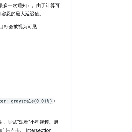
秒最多一次通知）。由于计算可
可容忍的最大延迟值。
目标会被视为可见
ter: grayscale(0.01%)
)
， 尝试“观看”小狗视频。启
点击。 Intersection