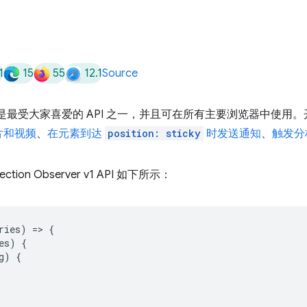
1
15
55
12.1
Source
是最受大家喜爱的 API 之一，并且可在所有主要浏览器中使用。开
片和视频
、
在元素到达
position: sticky
时发送通知
、
触发分
ion Observer v1 API 如下所示：
ries
)
=
>
{
es
)
{
g
)
{