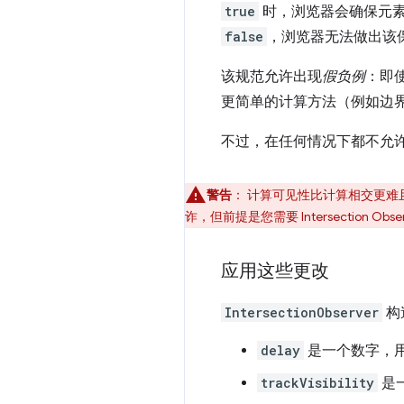
true
时，浏览器会确保元
false
，浏览器无法做出该
该规范允许出现
假负例
：即
更简单的计算方法（例如边
不过，在任何情况下都不允
警告
：
计算可见性比计算相交更难且更慢。因
诈，但前提是您需要 Intersection O
应用这些更改
IntersectionObserver
构
delay
是一个数字，
trackVisibility
是