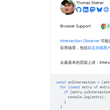
Thomas Steiner
5
Browser Support
Intersection Observer
可能
应用场景，包括
延迟加载图
从最基本的层面上讲，Intersect
const
onIntersection
=
(
ent
for
(
const
entry
of
entri
if
(
entry
.
isIntersectin
console
.
log
(
entry
);
}
}