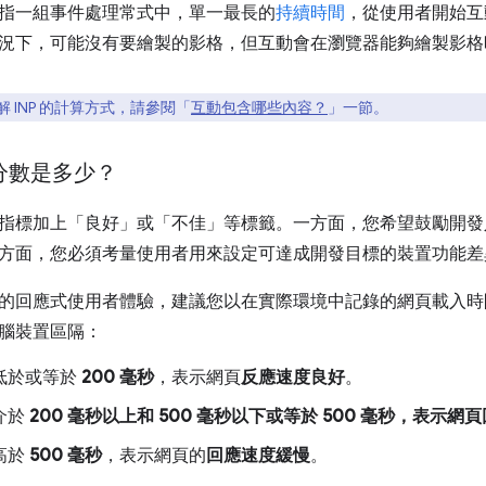
指一組事件處理常式中，單一最長的
持續時間
，從使用者開始互
況下，可能沒有要繪製的影格，但互動會在瀏覽器能夠繪製影格
 INP 的計算方式，請參閱「
互動包含哪些內容？
」一節。
 分數是多少？
指標加上「良好」或「不佳」等標籤。一方面，您希望鼓勵開發
方面，您必須考量使用者用來設定可達成開發目標的裝置功能差
的回應式使用者體驗，建議您以在實際環境中記錄的網頁載入
腦裝置區隔：
P 低於或等於
200 毫秒
，表示網頁
反應速度良好
。
 介於
200 毫秒以上和
500 毫秒
以下或等於
500 毫秒
，表示網頁
 高於
500 毫秒
，表示網頁的
回應速度緩慢
。