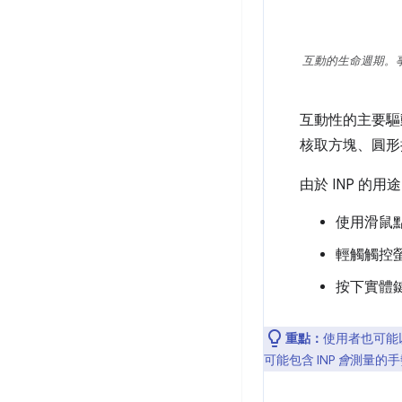
互動的生命週期。
互動性的主要驅動
核取方塊、圓形按
由於 INP 的用
使用滑鼠
輕觸觸控
按下實體
重點：
使用者也可能
可能包含 INP
會
測量的手