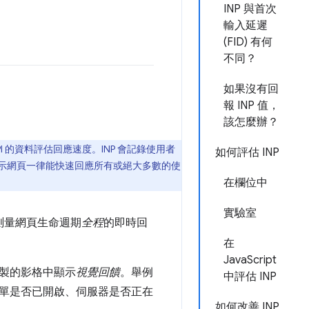
INP 與首次
輸入延遲
(FID) 有何
不同？
如果沒有回
報 INP 值，
該怎麼辦？
ming API 的資料評估回應速度。INP 會記錄使用者
如何評估 INP
低表示網頁一律能快速回應所有或絕大多數的使
在欄位中
實驗室
測量網頁生命週期
全程
的即時回
在
JavaScript
製的影格中顯示
視覺回饋
。舉例
中評估 INP
單是否已開啟、伺服器是否正在
如何改善 INP