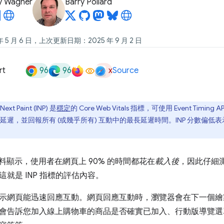
y Wagner
Barry Pollard
 5 月 6 日，上次更新日期：2025 年 9 月 2 日
96
96
x
rt
Source
 Next Paint (INP) 是
穩定
的 Core Web Vitals 指標，可使用 Event Ti
延遲，並回報所有 (或幾乎所有) 互動中的最長延遲時間。INP 分數偏
用資料顯示，使用者在網頁上 90% 的時間都花在
載入後
，因此仔細
就是 INP 指標的評估內容。
示網頁能迅速回應互動。網頁回應互動時，瀏覽器會在下一個繪
會告訴您加入線上購物車的商品是否確實已加入、行動版導覽選