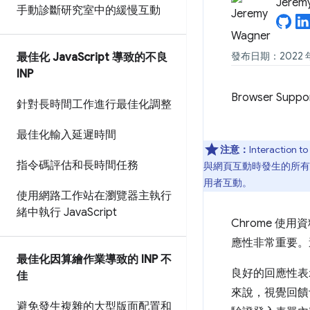
Jerem
手動診斷研究室中的緩慢互動
發布日期：2022 年
最佳化 Java
Script 導致的不良
INP
Browser Suppo
針對長時間工作進行最佳化調整
最佳化輸入延遲時間
注意：
Interaction to
指令碼評估和長時間任務
與網頁互動時發生的所有
用者互動。
使用網路工作站在瀏覽器主執行
緒中執行 Java
Script
Chrome 使
應性非常重要。這
最佳化因算繪作業導致的 INP 不
良好的回應性表
佳
來說，視覺回饋
避免發生複雜的大型版面配置和