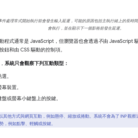
事件處理常式開始執行前會發生輸入延遲，可能的原因包括主執行緒上的長時間
會執行，並在顯示下一個影格前發生延遲。
程式通常是 JavaScript，但瀏覽器也會透過
不
由 JavaScr
鈕和由 CSS 驅動的控制項。
途，
系統只會觀察下列互動類型：
點選。
螢幕裝置。
鍵盤或螢幕小鍵盤上的按鍵。
以其他方式與網頁互動，例如懸停、縮放或捲動。系統不會為了 INP 觀
勢，例如點擊、輕觸或按鍵。