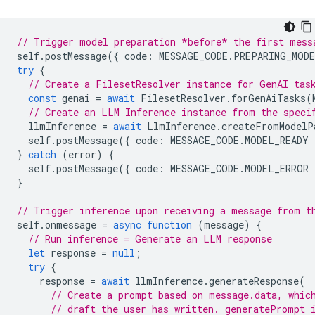
// Trigger model preparation *before* the first mess
self
.
postMessage
({
code
:
MESSAGE_CODE
.
PREPARING_MOD
try
{
// Create a FilesetResolver instance for GenAI tas
const
genai
=
await
FilesetResolver
.
forGenAiTasks
(
// Create an LLM Inference instance from the speci
llmInference
=
await
LlmInference
.
createFromModelP
self
.
postMessage
({
code
:
MESSAGE_CODE
.
MODEL_READY
}
catch
(
error
)
{
self
.
postMessage
({
code
:
MESSAGE_CODE
.
MODEL_ERROR
}
// Trigger inference upon receiving a message from t
self
.
onmessage
=
async
function
(
message
)
{
// Run inference = Generate an LLM response
let
response
=
null
;
try
{
response
=
await
llmInference
.
generateResponse
(
// Create a prompt based on message.data, whic
// draft the user has written. generatePrompt 