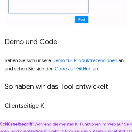
Demo und Code
Sehen Sie sich unsere
Demo für Produktrezensionen
an
und sehen Sie sich den
Code auf GitHub
an.
So haben wir das Tool entwickelt
Clientseitige KI
Schlüsselbegriff:
Während die meisten KI-Funktionen im Web auf Ser
ieren, wird
clientseitige KI
direkt im Browser des Nutzers ausgeführt. D