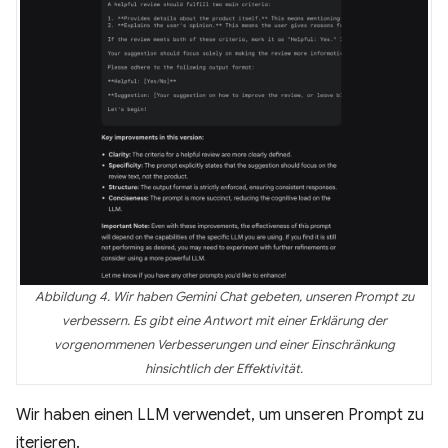
Abbildung 4. Wir haben Gemini Chat gebeten, unseren Prompt zu
verbessern. Es gibt eine Antwort mit einer Erklärung der
vorgenommenen Verbesserungen und einer Einschränkung
hinsichtlich der Effektivität.
Wir haben einen LLM verwendet, um unseren Prompt zu
iterieren.