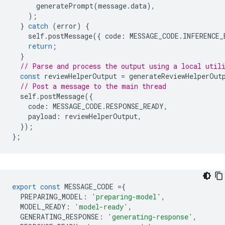
generatePrompt
(
message
.
data
),
);
}
catch
(
error
)
{
self
.
postMessage
({
code
:
MESSAGE_CODE
.
INFERENCE_
return
;
}
// Parse and process the output using a local util
const
reviewHelperOutput
=
generateReviewHelperOut
// Post a message to the main thread
self
.
postMessage
({
code
:
MESSAGE_CODE
.
RESPONSE_READY
,
payload
:
reviewHelperOutput
,
});
};
export
const
MESSAGE_CODE
=
{
PREPARING_MODEL
:
'preparing-model'
,
MODEL_READY
:
'model-ready'
,
GENERATING_RESPONSE
:
'generating-response'
,