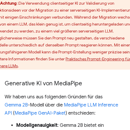
Achtung
:Die Verwendung clientseitiger KI zur Validierung von
ktionsideen vor der Migration zu einer serverseitigen KI-Implementieru
 mit einigen Einschränkungen verbunden. Während der Migration wechs
 von einem LLM, das klein genug ist, um clientseitig heruntergeladen un
wendet zu werden, zu einem viel größeren serverseitigen LLM.
licherweise müssen Sie den Prompt neu gestalten, da verschiedene
elle unterschiedlich auf denselben Prompt reagieren können. Mit ein
stungsfähigeren Modell kann die Prompt-Erstellung weniger präzise sein
tere Informationen finden Sie unter
Praktisches Prompt-Engineering fü
inere LLMs
.
Generative KI von Media
Pipe
Wir haben uns aus folgenden Gründen für das
Gemma 2B
-Modell über die
MediaPipe LLM Inference
API
(
MediaPipe GenAI-Paket
) entschieden:
Modellgenauigkeit
: Gemma 2B bietet ein