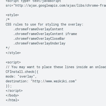
<script type="text/javascript"

src="http://ajax.googleapis.com/ajax/libs/chrome-fra
<style>

/*

CSS rules to use for styling the overlay:

    .chromeFrameOverlayContent

    .chromeFrameOverlayContent iframe

    .chromeFrameOverlayCloseBar

    .chromeFrameOverlayUnderlay

*/

</style>

<script>

// You may want to place these lines inside an onload
CFInstall.check({

mode: "overlay",

destination: "http://www.waikiki.com"

});

</script>

</body>
