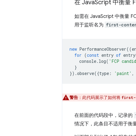
在 Java
Script 中衡量 
如需在 JavaScript 中衡
用于监听名为
first-conte
new
PerformanceObserver
((
e
for
(
const
entry
of
entry
console
.
log
(
'FCP candi
}
}).
observe
({
type
:
'paint'
,
警告
：此代码展示了如何将
first-
在前面的代码段中，记录的
情况下，此条目不适用于衡量 