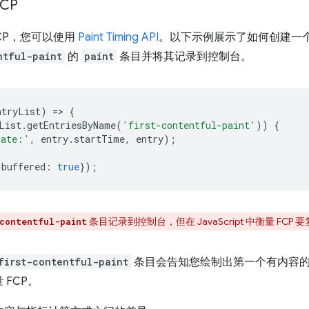
FCP
量 FCP，您可以使用
Paint Timing API
。以下示例展示了如何创建一
ntful-paint
的
paint
条目并将其记录到控制台。
ntryList
)
=
>
{
List
.
getEntriesByName
(
'first-contentful-paint'
))
{
date:'
,
entry
.
startTime
,
entry
);
buffered
:
true
});
条目记录到控制台，但在 JavaScript 中衡量 F
contentful-paint
first-contentful-paint
条目会告知您绘制出第一个有内容
FCP。