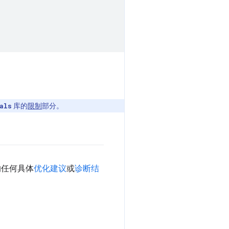
库的
限制
部分。
als
的任何具体
优化建议
或
诊断结