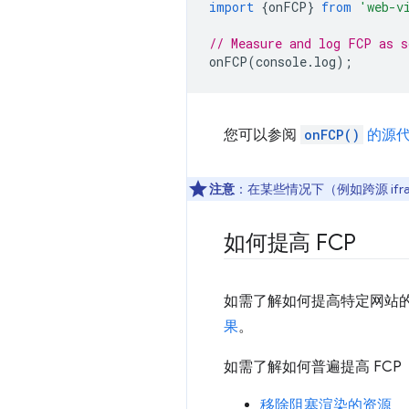
import
{
onFCP
}
from
'web-v
// Measure and log FCP as s
onFCP
(
console
.
log
);
您可以参阅
onFCP()
的源
注意
：在某些情况下（例如跨源 ifra
如何提高 FCP
如需了解如何提高特定网站的 F
果
。
如需了解如何普遍提高 FC
移除阻塞渲染的资源