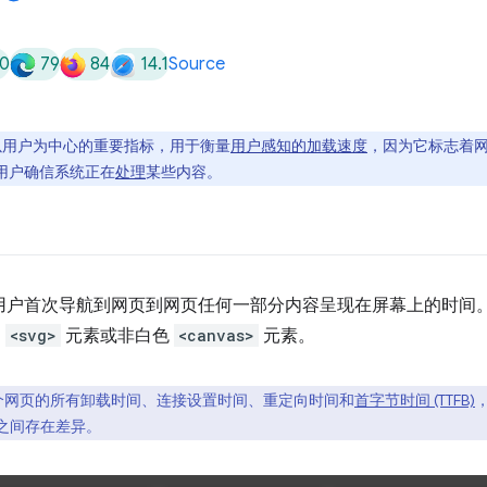
0
79
84
14.1
Source
一项以用户为中心的重要指标，用于衡量
用户感知的加载速度
，因为它标志着
让用户确信系统正在
处理
某些内容。
衡量从用户首次导航到网页到网页任何一部分内容呈现在屏幕上的时间
、
<svg>
元素或非白色
<canvas>
元素。
一个网页的所有卸载时间、连接设置时间、重定向时间和
首字节时间 (TTFB)
之间存在差异。