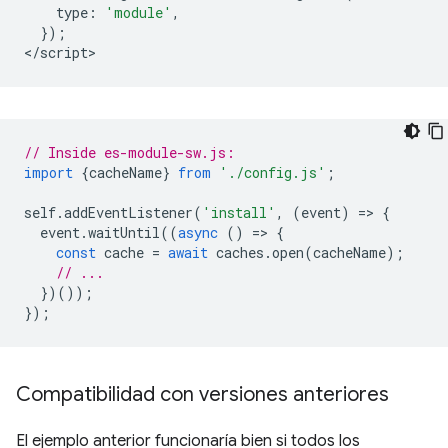
type
:
'module'
,
});
<
/script
// Inside es-module-sw.js:
import
{
cacheName
}
from
'./config.js'
;
self
.
addEventListener
(
'install'
,
(
event
)
=
>
{
event
.
waitUntil
((
async
()
=
>
{
const
cache
=
await
caches
.
open
(
cacheName
);
// ...
})());
});
Compatibilidad con versiones anteriores
El ejemplo anterior funcionaría bien si todos los