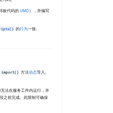
的样板代码的
UMD
），并编写
ripts()
的
行为
一致。
用
import()
方法
动态
导入。
用无法在服务工件内运行，并
段之前完成。此限制可确保
。