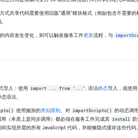
这种方式共享代码需要使用旧版“通用”模块格式（例如包含不需要
码。
脚本的内容发生变化，则可以触发服务工件
更新
流程，与
importSc
方式导入：使用
import ... from '...'
语法
静态
导入，或使
静态语法。
ipts()
使用施加的
类似限制
。对
importScripts()
的动态调
调用（本质上是同步调用）都必须在服务工件完成其
install
阶
实现所需的所有 JavaScript 代码，并能够隐式缓存这些代码