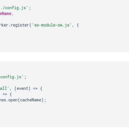
'./config.js'
;
eName.
rker
.
register
(
'es-module-sw.js'
,
{
/config.js'
;
tall'
,
(
event
)
=
>
{
)
=
>
{
hes
.
open
(
cacheName
);