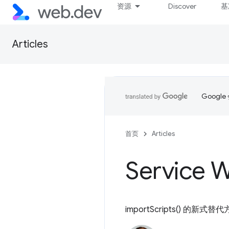
资源
Discover
基
Articles
Goog
首页
Articles
Service
importScripts() 的新式替