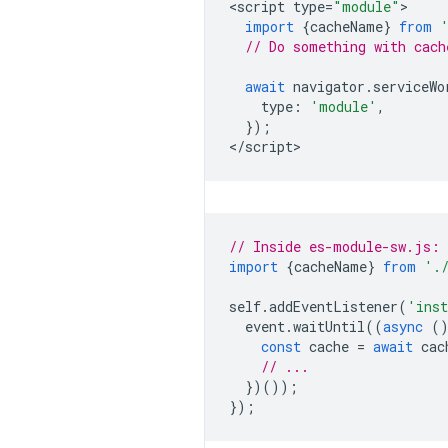
<
script
type
=
"module"
import
{
cacheName
}
from
// Do something with cach
await
navigator
.
serviceWo
type
:
'module'
,
});
<
/script
// Inside es-module-sw.js:
import
{
cacheName
}
from
'.
self
.
addEventListener
(
'ins
event
.
waitUntil
((
async
(
const
cache
=
await
cac
// ...
})());
});