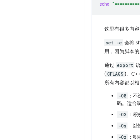
echo
"==========
这里有很多内容
set -e
会将 
用，因为脚本的最
通过
export
语
(
CFLAGS
)、C+
所有内容都以相
-O0
：不进
码。适合
-O3
：积
-Os
：以
-Oz
：积