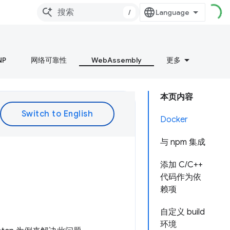
/
NP
网络可靠性
WebAssembly
更多
本页内容
Docker
与 npm 集成
添加 C/C++
代码作为依
赖项
自定义 build
环境