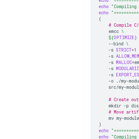
echo
"==========
echo
"Compiling 
echo
"==========
(
# Compile C
emcc
\
${
OPTIMIZE
}
--bind
\
-s
STRICT
=
1
-s
ALLOW_ME
-s
MALLOC
=
e
-s
MODULARIZ
-s
EXPORT_E
-o
./my-modu
src/my-modul
# Create out
mkdir
-p
# Move artif
mv
my-modul
)
echo
"==========
echo
"Compiling 