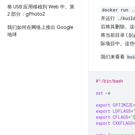
将 USB 应用移植到 Web 中。第
docker run .
2 部分：g
Photo2
并运行
./buil
后将其删除。这
我们如何在网络上推出 Google
地球
将当前目录 (
$(
际项目中。这些
我们来看看
bui
#!/bin/bash
set
-e

export
OPTIMIZE
export
LDFLAGS
=
export
CFLAGS
=
"
export
CXXFLAGS