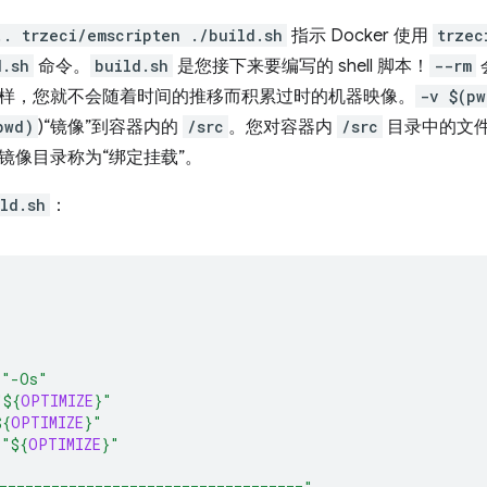
.. trzeci/emscripten ./build.sh
指示 Docker 使用
trzec
d.sh
命令。
build.sh
是您接下来要编写的 shell 脚本！
--rm
样，您就不会随着时间的推移而积累过时的机器映像。
-v $(pw
pwd)
)“镜像”到容器内的
/src
。您对容器内
/src
目录中的文
镜像目录称为“绑定挂载”。
ld.sh
：
=
"-Os"
"
${
OPTIMIZE
}
"
${
OPTIMIZE
}
"
=
"
${
OPTIMIZE
}
"