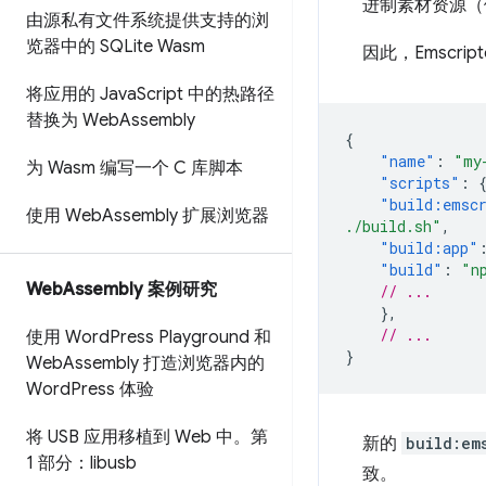
进制素材资源（
由源私有文件系统提供支持的浏
览器中的 SQLite Wasm
因此，Emscr
将应用的 Java
Script 中的热路径
替换为 Web
Assembly
{
"name"
:
"my
为 Wasm 编写一个 C 库脚本
"scripts"
:
"build:emsc
使用 Web
Assembly 扩展浏览器
./build.sh"
,
"build:app"
"build"
:
"n
Web
Assembly 案例研究
// ...
},
// ...
使用 Word
Press Playground 和
}
Web
Assembly 打造浏览器内的
Word
Press 体验
将 USB 应用移植到 Web 中。第
新的
build:em
1 部分：libusb
致。