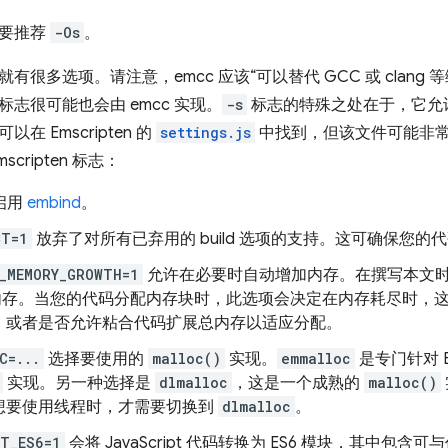
主要推荐
-Os
。
有很多选项。请注意，emcc 应该“可以替代 GCC 或 clang 
志很可能也会由 emcc 实现。
-s
标志的特殊之处在于，它允许我们
在 Emscripten 的
settings.js
中找到，但该文件可能非常庞
cripten 标志：
启用
embind
。
CT=1
放弃了对所有已弃用的 build 选项的支持。这可确保您
_MEMORY_GROWTH=1
允许在必要时自动增加内存。在撰写本文时，Em
的内存。当您的代码分配内存块时，此选项会决定在内存耗尽时，这
，或者是否允许粘合代码扩展总内存以适应分配。
C=...
选择要使用的
malloc()
实现。
emmalloc
是专门针对 Em
实现。另一种选择是
dlmalloc
，这是一个成熟的
malloc()
想要使用线程时，才需要切换到
dlmalloc
。
T_ES6=1
会将 JavaScript 代码转换为 ES6 模块，其中