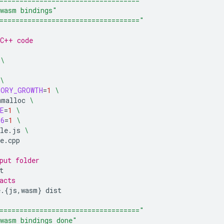
==================================="
wasm bindings"
==================================="
/C++ code
\
\
MORY_GROWTH
=
1
\
mmalloc
\
E
=
1
\
S6
=
1
\
le.js
\
e.cpp

put folder
acts
e.
{
js,wasm
}
==================================="
wasm bindings done"