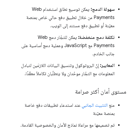
سهولة الدمج:
يمكن توسيع نطاق استخدام Web
Payments من خلال تطبيق دفع حالي خاص بمنصة
معيّنة أو تطبيق دفع مستند إلى الويب.
تكلفة دمج منخفضة:
يمكن للتجّار دمج Web
Payments مع JavaScript وعملية دمج أساسية على
جانب الخادم.
المعايير:
إنّ البروتوكول وتنسيق البيانات اللازمَين لتبادل
المعلومات مع التجّار موحّدان ولا يتطلّبان تكاملاً معقّدًا.
مستوى أمان أكثر صرامة
منع
التثبيت الجانبي
عند استدعاء تطبيقات دفع خاصة
بمنصة معيّنة
تم تصميمها مع مراعاة نماذج الأمان والخصوصية القادمة.