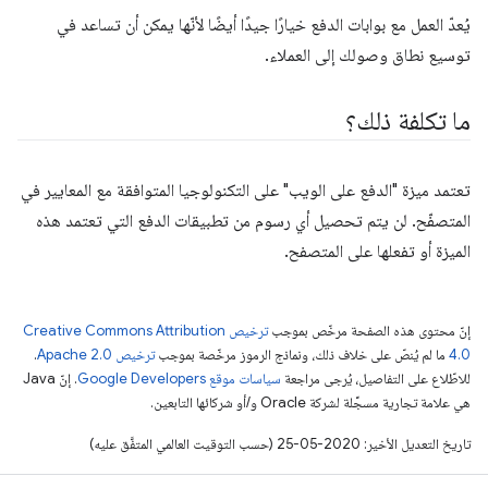
يُعدّ العمل مع بوابات الدفع خيارًا جيدًا أيضًا لأنّها يمكن أن تساعد في
توسيع نطاق وصولك إلى العملاء.
ما تكلفة ذلك؟
تعتمد ميزة "الدفع على الويب" على التكنولوجيا المتوافقة مع المعايير في
المتصفّح. لن يتم تحصيل أي رسوم من تطبيقات الدفع التي تعتمد هذه
الميزة أو تفعلها على المتصفح.
إنّ محتوى هذه الصفحة مرخّص بموجب
ترخيص Creative Commons Attribution
4.0‏
ما لم يُنصّ على خلاف ذلك، ونماذج الرموز مرخّصة بموجب
ترخيص Apache 2.0‏
.
للاطّلاع على التفاصيل، يُرجى مراجعة
سياسات موقع Google Developers‏
. إنّ Java
هي علامة تجارية مسجَّلة لشركة Oracle و/أو شركائها التابعين.
تاريخ التعديل الأخير: 2020-05-25 (حسب التوقيت العالمي المتفَّق عليه)