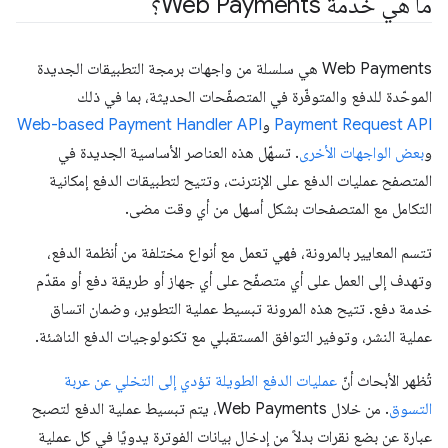
ما هي خدمة Web Payments؟
Web Payments هي سلسلة من واجهات برمجة التطبيقات الجديدة
الموحّدة للدفع والمتوفّرة في المتصفّحات الحديثة، بما في ذلك
Payment Request API
و
Web-based Payment Handler API
و
بعض الواجهات الأخرى
. تسهّل هذه العناصر الأساسية الجديدة في
المتصفح عمليات الدفع على الإنترنت، وتتيح لتطبيقات الدفع إمكانية
التكامل مع المتصفحات بشكل أسهل من أي وقت مضى.
تتسم المعايير بالمرونة، فهي تعمل مع أنواع مختلفة من أنظمة الدفع،
وتهدف إلى العمل على أي متصفّح على أي جهاز أو طريقة دفع أو مقدّم
خدمة دفع. تتيح هذه المرونة تبسيط عملية التطوير، وضمان اتساق
عملية النشر، وتوفير التوافق المستقبلي مع تكنولوجيات الدفع الناشئة.
تُظهر الأبحاث أنّ
عمليات الدفع الطويلة تؤدي إلى التخلي عن عربة
التسوق
. من خلال Web Payments، يتم تبسيط عملية الدفع لتصبح
عبارة عن بضع نقرات بدلاً من إدخال بيانات الفوترة يدويًا في كل عملية