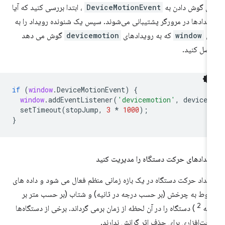
ای گوش دادن به
DeviceMotionEvent
، ابتدا بررسی کنید که آیا
یدادها در مرورگر پشتیبانی می‌شوند. سپس یک شنونده رویداد را به
ی
window
که به رویدادهای
devicemotion
گوش می دهد
صل کنید.
if
(
window
.
DeviceMotionEvent
)
{
window
.
addEventListener
(
'devicemotion'
,
deviceM
setTimeout
(
stopJump
,
3
*
1000
);
}
یدادهای حرکت دستگاه را مدیریت کنید
یداد حرکت دستگاه در یک بازه زمانی منظم فعال می شود و داده های
بوط به چرخش (بر حسب درجه در ثانیه) و شتاب (بر حسب متر بر
2
نیه
) دستگاه را در آن لحظه از زمان برمی گرداند. برخی از دستگاه‌ها
ت‌افزاری برای حذف اثر گرانش ندارند.