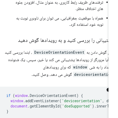
ترفندهای ظریف رابط کاربری، به عنوان مثال، افزودن جلوه
های اختلاف منظر.
همراه با موقعیت جغرافیایی، می توان برای ناوبری نوبت به
نوبه خود استفاده کرد.
شتیبانی را بررسی کنید و به رویدادها گوش دهید
ای گوش دادن به
DeviceOrientationEvent
، ابتدا بررسی کنید
 آیا مرورگر از رویدادها پشتیبانی می کند یا خیر. سپس، یک شنونده
یداد را به شی
window
که برای رویدادهای
deviceorientatio
گوش می دهد، وصل کنید.
if
(
window
.
DeviceOrientationEvent
)
{
window
.
addEventListener
(
'deviceorientation'
,
de
document
.
getElementById
(
'doeSupported'
).
innerTe
}