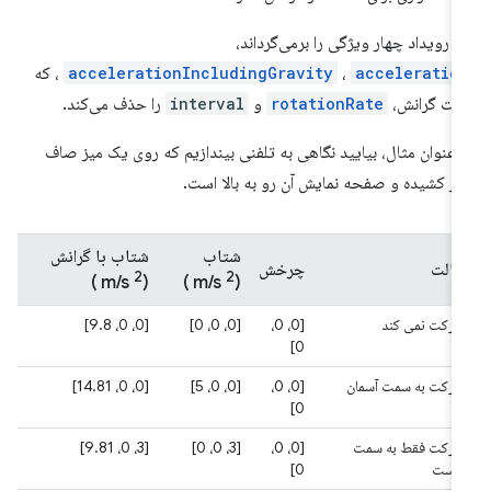
ن رویداد چهار ویژگی را برمی‌گرداند،
acceleratio
،
accelerationIncludingGravity
، که
رات گرانش،
rotationRate
و
interval
را حذف می‌کند.
 عنوان مثال، بیایید نگاهی به تلفنی بیندازیم که روی یک میز صاف
از کشیده و صفحه نمایش آن رو به بالا است.
شتاب
شتاب با گرانش
ایالت
چرخش
2
2
)
(m/s
)
(m/s
حرکت نمی کند
[0، 0،
[0، 0، 0]
[0، 0، 9.8]
0]
حرکت به سمت آسمان
[0، 0،
[0، 0، 5]
[0، 0، 14.81]
0]
حرکت فقط به سمت
[0، 0،
[3، 0، 0]
[3، 0، 9.81]
راست
0]