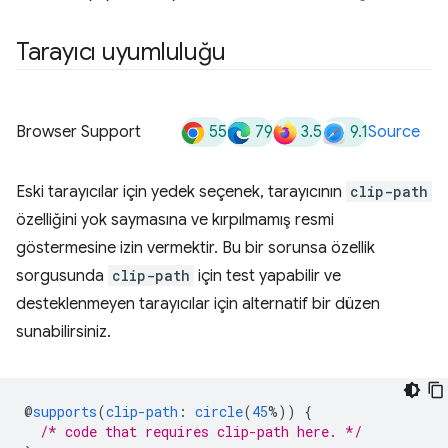
Tarayıcı uyumluluğu
55
79
3.5
9.1
Browser Support
Source
Eski tarayıcılar için yedek seçenek, tarayıcının
clip-path
özelliğini yok saymasına ve kırpılmamış resmi
göstermesine izin vermektir. Bu bir sorunsa özellik
sorgusunda
clip-path
için test yapabilir ve
desteklenmeyen tarayıcılar için alternatif bir düzen
sunabilirsiniz.
@
supports
(
clip-path
:
circle
(
45
%))
{
/* code that requires clip-path here. */