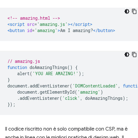
<!-- amazing.html -->
<script
src
=
'amazing.js'
></script>
<button
id
=
'amazing'
>
Am I amazing?
</button>
// amazing.js
function
 doAmazingThings
()
{
    alert
(
'YOU ARE AMAZING!'
);
}
document
.
addEventListener
(
'DOMContentLoaded'
,
functi
    document
.
getElementById
(
'amazing'
)
.
addEventListener
(
'click'
,
 doAmazingThings
);
});
Il codice riscritto non è solo compatibile con CSP, ma è
anche in linea con le migliori pratiche di design web. Il