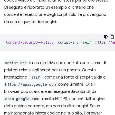
codice valido e ci fidiamo di noi stessi per fare lo stesso.
Di seguito è riportato un esempio di criterio che
consente l'esecuzione degli script solo se provengono
da una di queste due origini:
Content
-
Security
-
Policy
:
 script
-
src 
'self'
 https
:
//a
script-src
è una direttiva che controlla un insieme di
privilegi relativi agli script per una pagina. Questa
intestazione
'self'
come una fonte di script valida e
https://apis.google.com
come un'altra. Ora il
browser può scaricare ed eseguire JavaScript da
apis.google.com
tramite HTTPS, nonché dall'origine
della pagina corrente, ma non da altre origini. Se un
malintenzionato inietta codice nel tuo sito, il browser