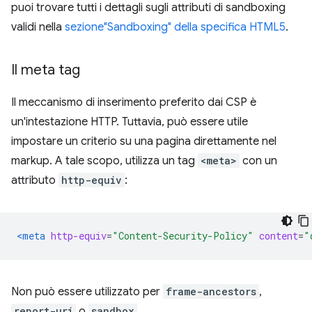
puoi trovare tutti i dettagli sugli attributi di sandboxing
validi nella
sezione"Sandboxing" della specifica HTML5
.
Il meta tag
Il meccanismo di inserimento preferito dai CSP è
un'intestazione HTTP. Tuttavia, può essere utile
impostare un criterio su una pagina direttamente nel
markup. A tale scopo, utilizza un tag
<meta>
con un
attributo
http-equiv
:
<meta
http-equiv
=
"Content-Security-Policy"
content
=
"
Non può essere utilizzato per
frame-ancestors
,
report-uri
o
sandbox
.