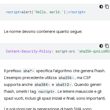
<script>
alert
(
'Hello, world.'
);
</script>
Le norme devono contenere quanto segue:
Content
-
Security
-
Policy
:
 script
-
src 
'sha256-qznLcsRO
Il prefisso
sha*-
specifica l'algoritmo che genera l'hash.
L'esempio precedente utilizza
sha256-
, ma CSP
supporta anche
sha384-
e
sha512-
. Quando generi
l'hash, ometti i tag
<script>
. Le lettere maiuscole e gli
spazi vuoti, inclusi gli spazi iniziali e finali, sono importanti.
Le soluzioni per la generazione di hash SHA sono