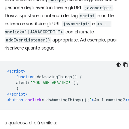
gestione degli eventi in linea e gli URL
javascript:
.
Dovrai spostare i contenuti dei tag
script
in un file
esterno e sostituire gli URL
javascript:
e
<a ...
onclick="[JAVASCRIPT]">
con chiamate
addEventListener()
appropriate. Ad esempio, puoi
riscrivere quanto segue:
<script>
function
 doAmazingThings
()
{
    alert
(
'YOU ARE AMAZING!'
);
}
</script>
<button
onclick
=
'
doAmazingThings
();
'
>
Am I amazing?
<
a qualcosa di più simile a: