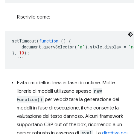
Riscrivilo come:
setTimeout
(
function
()
{
    document
.
querySelector
(
'a'
).
style
.
display 
=
'n
},
10
);
```
Evita i modelli in linea in fase di runtime. Molte
librerie di modelli utilizzano spesso
new
Function()
per velocizzare la generazione dei
modelli in fase di esecuzione, il che consente la
valutazione del testo dannoso. Alcuni framework
supportano CSP out of the box, ricorrendo a un
parser robusto in assenza di
eval
. La
direttiva ng-