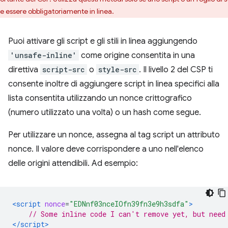
e essere obbligatoriamente in linea.
Puoi attivare gli script e gli stili in linea aggiungendo
'unsafe-inline'
come origine consentita in una
direttiva
script-src
o
style-src
. Il livello 2 del CSP ti
consente inoltre di aggiungere script in linea specifici alla
lista consentita utilizzando un nonce crittografico
(numero utilizzato una volta) o un hash come segue.
Per utilizzare un nonce, assegna al tag script un attributo
nonce. Il valore deve corrispondere a uno nell'elenco
delle origini attendibili. Ad esempio:
<script
nonce
=
"EDNnf03nceIOfn39fn3e9h3sdfa"
>
// Some inline code I can't remove yet, but need
</script>