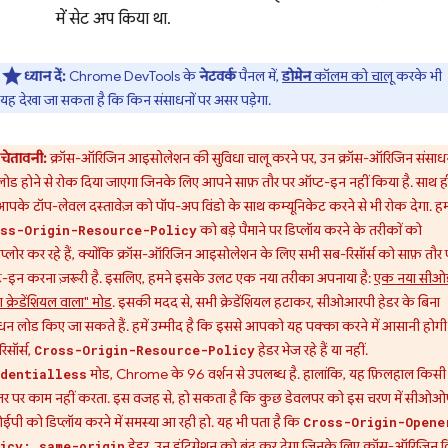
में सेट अप किया था.
ध्यान दें:
Chrome DevTools के
नेटवर्क
पैनल में,
डोमेन
कॉलम को चालू
करके भी
यह देखा जा सकता है कि किन संसाधनों पर असर पड़ेगा.
चेतावनी:
क्रॉस-ऑरिजिन आइसोलेशन की सुविधा चालू करने पर, उन क्रॉस-ऑरिजिन संसाधन
ोड होने से रोक दिया जाएगा जिनके लिए आपने साफ़ तौर पर ऑप्ट-इन नहीं किया है. साथ ह
पके टॉप-लेवल दस्तावेज़ को पॉप-अप विंडो के साथ कम्यूनिकेट करने से भी रोक देगा. ह
को बड़े पैमाने पर डिप्लॉय करने के तरीकों को
ss-Origin-Resource-Policy
प्लोर कर रहे हैं, क्योंकि क्रॉस-ऑरिजिन आइसोलेशन के लिए सभी सब-रिसॉर्स को साफ़ तौर 
-इन करना ज़रूरी है. इसलिए, हमने इसके उलट एक नया तरीका अपनाया है:
एक नया सीओ
ा क्रेडेंशियल वाला" मोड
. इसकी मदद से, सभी क्रेडेंशियल हटाकर, सीओआरपी हेडर के बिना
धन लोड किए जा सकते हैं. हमें उम्मीद है कि इससे आपको यह पक्का करने में आसानी होग
िसॉर्स,
हेडर भेज रहे हैं या नहीं.
Cross-Origin-Resource-Policy
मोड, Chrome के 96 वर्शन से उपलब्ध है. हालांकि, यह फ़िलहाल किसी 
dentialless
उज़र पर काम नहीं करता. इस वजह से, हो सकता है कि कुछ डेवलपर को इस चरण में सीओओ
पी को डिप्लॉय करने में समस्या आ रही हो. यह भी पता है कि
Cross-Origin-Opene
हेडर, उन इंटिग्रेशन को बंद कर देगा जिनके लिए क्रॉस-ऑरिजिन वि
icy: same-origin