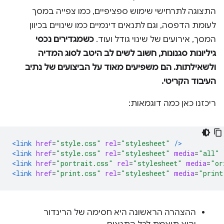
התצוגה לתרחישי שימוש ספציפיים, כמו צפייה במסך
לעומת הדפסה, וגם לתנאים דינמיים כמו שינויים בכיוון
המסך, אירועים של שינוי גודל ועוד.
כשמגדירים נכסי
גיליונות סגנונות, חשוב לשים לב היטב לסוג המדיה
ולשאילתות. הם משפיעים מאוד על הביצועים של נתיב
העיבוד הקריטי.
ריכזנו כאן כמה דוגמאות:
<link
href
=
"style.css"
rel
=
"stylesheet"
/>
<link
href
=
"style.css"
rel
=
"stylesheet"
media
=
"all"
<link
href
=
"portrait.css"
rel
=
"stylesheet"
media
=
"or
<link
href
=
"print.css"
rel
=
"stylesheet"
media
=
"print
ההצהרה הראשונה היא חסימה של הרינדור