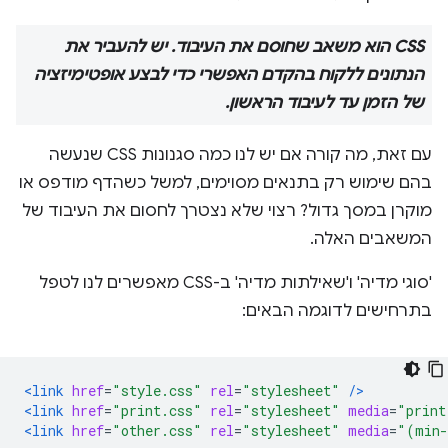
CSS הוא משאב שחוסם את העיבוד. יש להעביר את
הנתונים ללקוח בהקדם האפשרי כדי לבצע אופטימיזציה
של הזמן עד לעיבוד הראשון.
עם זאת, מה קורה אם יש לנו כמה סגנונות CSS שנעשה
בהם שימוש רק בתנאים מסוימים, למשל כשהדף מודפס או
מוקרן במסך גדול? רצוי שלא נצטרך לחסום את העיבוד של
המשאבים האלה.
'סוגי מדיה' ו'שאילתות מדיה' ב-CSS מאפשרים לנו לטפל
בתרחישים לדוגמה הבאים:
<link
href
=
"style.css"
rel
=
"stylesheet"
/>
<link
href
=
"print.css"
rel
=
"stylesheet"
media
=
"print
<link
href
=
"other.css"
rel
=
"stylesheet"
media
=
"(min-