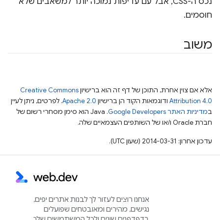
נכס ה-CSS, אבל עם עדיפות נמוכה יותר למשאבים שלא
חוסמים.
משוב
אלא אם צוין אחרת, התוכן של דף זה הוא ברישיון
Creative Commons
Attribution 4.0
ודוגמאות הקוד הן ברישיון
Apache 2.0
. לפרטים, ניתן לעיין
ב
מדיניות האתר Google Developers‏
.‏ Java הוא סימן מסחרי רשום של
חברת Oracle ו/או של השותפים העצמאיים שלה.
עדכון אחרון: 2014-03-31 (שעון UTC).
אנחנו רוצים לעזור לך לבנות אתרים יפים,
נגישים, מהירים ומאובטחים שפועלים
בדפדפנים שונים ולכל המשתמשים שלך.