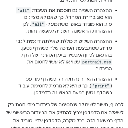
והיא תואמת לכל התנאים.
ההצהרה השנייה גם חוסמת את העיבוד:
"all"
הוא סוג ברירת המחדל, כך שאם לא מציינים
סוג, הוא מוגדר באופן משתמע ל-
"all"
. לכן,
ההצהרות הראשונה והשנייה למעשה זהות.
ההצהרה השלישית כוללת שאילתה דינמית לגבי
מדיה, שמתבצעת הערכה שלה כשהדף נטען.
בהתאם לכיוון המכשיר בזמן הטעינה של הדף,
portrait.css
עשוי או לא עשוי לחסום את
הרינדור.
ההצהרה האחרונה חלה רק כשהדף מודפס
(
"print"
), כך שהיא לא גורמת לחסימת עיבוד
כשהדף נטען בפעם הראשונה בדפדפן.
לבסוף, חשוב לשים לב ש'חסימה של רינדור' מתייחסת רק
לשאלה אם הדפדפן צריך להחזיק את הרינדור הראשוני של
הדף במשאב הזה. בכל מקרה, הדפדפן עדיין מוריד את