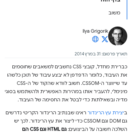
בדף הזה
משוב
Ilya Grigorik
תאריך פרסום: 31 במרץ 2014
כברירת מחדל, קובצי CSS נחשבים למשאבים שחוסמים
את העיבוד, כלומר הדפדפן לא יבצע עיבוד של תוכן כלשהו
עד שייווצר ה-CSSOM. חשוב לוודא שהקוד של ה-CSS
מינימלי, להעביר אותו במהירות האפשרית ולהשתמש בסוגי
מדיה ובשאילתות כדי לבטל את החסימה של העיבוד.
ב
יצירת עץ הרינדור
ראינו שבנתיב הרינדור הקריטי נדרשים
גם DOM וגם CSSOM כדי ליצור את עץ הרינדור. לכך יש
השלכה חשובה על הביצועים:
גם HTML וגם CSS הם