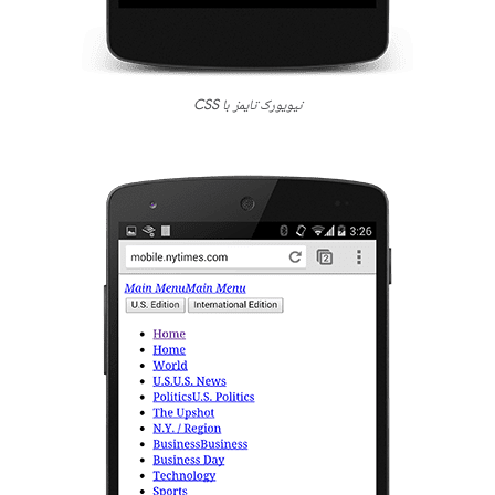
نیویورک تایمز با CSS