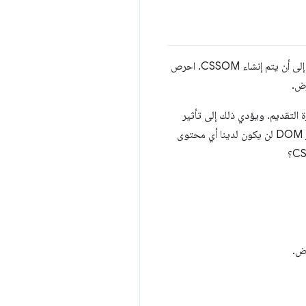
يتم التعامل مع CSS تلقائيًا كمصدر يحظر عرض المحتوى، ما يعني أنّ المتصفّح لن يعرض أي محتوى تمت معالجته إلى أن يتم إنشاء CSSOM. احرص
ج يتطلّب استخدام كلّ من DOM وCSSOM لإنشاء شجرة التقديم. ويؤدي ذلك إلى تأثير
إنّ لغة HTML واضحة، لأنّه بدون عنصر DOM لن يكون لدينا أي محتوى