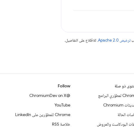
جب
ترخيص Apache 2.0‏
. للاطّلاع على التفاصيل،
وى ذو صلة
Follow
 لمطوّري البرامج
@ChromiumDev on X
ات Chromium
YouTube
سات الحالة
Chrome للمطوّرين على LinkedIn
ات البودكاست والعروض
خلاصة RSS