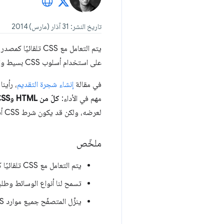
تاريخ النشر: 31 آذار (مارس) 2014
على استخدام أسلوب CSS بسيط وتقديمه بأسرع ما يمكن، واستخدِم أنواع الوسائط وطلبات البحث لإزالة حظر العرض.
في مقالة
إنشاء شجرة التقديم
مهم في الأداء:
كلّ من HTML وCSS هما موردان يوقفان عرض الصفحة.
لعرضه، ولكن قد يكون شرط CSS أقل وضوحًا. ماذا سيحدث إذا حاولنا عرض صفحة عادية بدون حظر عرض لغة CSS؟
ملخّص
يتم التعامل مع CSS تلقائيًا كمورد يمنع العرض.
تسمح لنا أنواع الوسائط وطلبات البحث 
ينزِّل المتصفّح جميع موارد CSS، بغض النظر عن السلوك الحظر أو عدم الحظر.