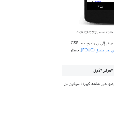
يوضّح المثال السابق، الذي يعرض موقع صحيفة New York Times الإلكتروني مع ملف CSS وبدونه، سبب حظر العرض إلى أن يصبح ملف CSS
ر منسق (FOUC)
. يحظر
عة الصفحة أو عرضها على شاشة كبيرة؟ سيكون من