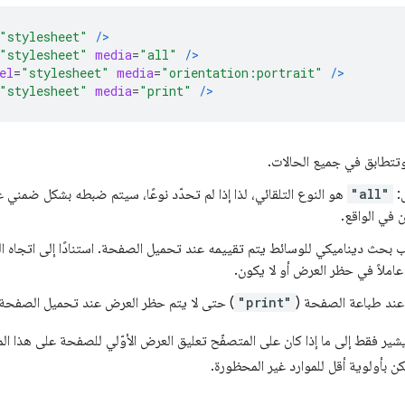
"stylesheet"
/>
"stylesheet"
media
=
"all"
/>
el
=
"stylesheet"
media
=
"orientation:portrait"
/>
"stylesheet"
media
=
"print"
/>
وتتطابق في جميع الحالات.
ض:
"all"
هو النوع التلقائي، لذا إذا لم تحدّد نوعًا، سيتم ضبطه بشكل ضمني 
ان في الواقع.
 بحث ديناميكي للوسائط يتم تقييمه عند تحميل الصفحة. استنادًا إلى اتجاه ا
املاً في حظر العرض أو لا يكون.
ا عند طباعة الصفحة (
"print"
) حتى لا يتم حظر العرض عند تحميل الصفحة ل
" يشير فقط إلى ما إذا كان على المتصفّح تعليق العرض الأوّلي للصفحة على هذا ال