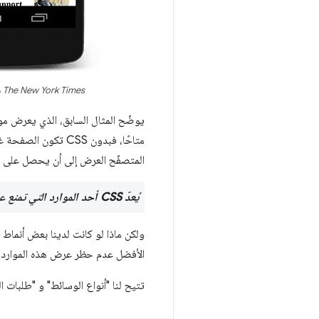
The New York Times مع خدمة مقارنة الأسعار (CSS)
متاحًا، فبدون CSS تكون الصفحة غير قابلة للاستخدام نسبيًا. يُشار إلى التجربة على اليسار غالبًا باسم
المتصفّح العرض إلى أن يحصل على نموذج DOM 
يُعدّ CSS أحد الموارد التي تمنع عرض الإعلانات. أرسِل التصميم إلى العميل في أقرب وقت ممكن لتحسين وقت العرض الأول.
الأفضل عدم حظر عرض هذه الموارد.
تتيح لنا "أنواع الوسائط" و "طلبات الوسائط" في CSS معالجة حال