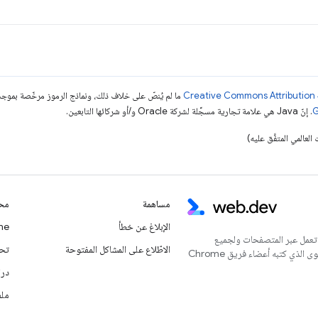
ما لم يُنصّ على خلاف ذلك، ونماذج الرموز مرخّصة بمو
. إنّ Java هي علامة تجارية مسجَّلة لشركة Oracle و/أو شركائها التابعين.
مساهمة
محت
الإبلاغ عن خطأ
Chrome
 تعمل عبر المتصفحات ولجميع
الاطّلاع على المشاكل المفتوحة
تحديث
المستخدمين. يُعدّ هذا الموقع الإلكتروني المركز الرئيسي للمحتوى الذي كتبه أعضاء فريق Chrome
درا
ملف