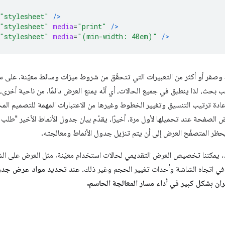
"stylesheet"
/>
"stylesheet"
media
=
"print"
/>
"stylesheet"
media
=
"(min-width: 40em)"
/>
فر أو أكثر من التعبيرات التي تتحقّق من شروط ميزات وسائط معيّنة. على سبي
لب بحث، لذا ينطبق في جميع الحالات، أي أنّه يمنع العرض دائمًا. من ناحية أخرى، 
إعادة ترتيب التنسيق وتغيير الخطوط وغيرها من الاعتبارات المهمة للتصميم المخ
 الصفحة عند تحميلها لأول مرة. أخيرًا، يقدّم بيان جدول الأنماط الأخير "طلب
ظر المتصفّح العرض إلى أن يتم تنزيل جدول الأنماط ومعالجته.
 يمكننا تخصيص العرض التقديمي لحالات استخدام معيّنة، مثل العرض على الش
 في اتجاه الشاشة وأحداث تغيير الحجم وغير ذلك.
عند تحديد مواد عرض جدول ا
ران بشكل كبير في أداء مسار المعالجة الحاسم.