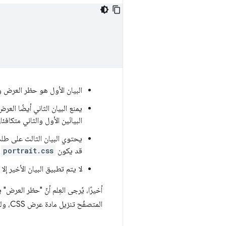
البيان الأول هو حظر العرض 
يمنع البيان الثاني أيضًا العر
البيانَين الأول والثاني متكافئ
يحتوي البيان الثالث على طلب
قد يكون
portrait.css
ع
لا يتم تطبيق البيان الأخير إل
أخيرًا، يُرجى العِلم أنّ "حظر العرض
المتصفّح تنزيل مادة عرض CSS، ولكن بأولوية أقل للموارد غير المحظورة.