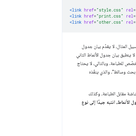
<link
href
=
"style.css"
rel
=
<link
href
=
"print.css"
rel
=
<link
href
=
"other.css"
rel
=
ل المثال، لا يقدّم بيان جدول
لا ينطبق بيان جدول الأنماط الثاني
صّص للطباعة. وبالتالي، لا يحتاج
 بحث وسائط"، والذي ينفّذه
اشة مقابل الطباعة، وكذلك
لأنماط، انتبه جيدًا إلى نوع