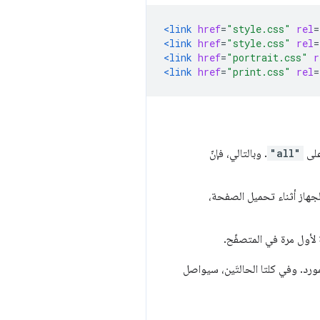
<link
href
=
"style.css"
rel
=
<link
href
=
"style.css"
rel
=
<link
href
=
"portrait.css"
r
<link
href
=
"print.css"
rel
=
على
"all"
. وبالتالي، فإنّ
لجهاز أثناء تحميل الصفحة،
أول مرة في المتصفّح.
مورد. وفي كلتا الحالتَين، سيواصل