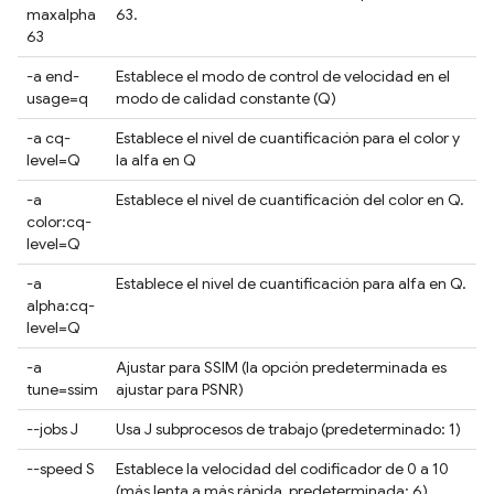
maxalpha
63.
63
-a end-
Establece el modo de control de velocidad en el
usage=q
modo de calidad constante (Q)
-a cq-
Establece el nivel de cuantificación para el color y
level=Q
la alfa en Q
-a
Establece el nivel de cuantificación del color en Q.
color:cq-
level=Q
-a
Establece el nivel de cuantificación para alfa en Q.
alpha:cq-
level=Q
-a
Ajustar para SSIM (la opción predeterminada es
tune=ssim
ajustar para PSNR)
--jobs J
Usa J subprocesos de trabajo (predeterminado: 1)
--speed S
Establece la velocidad del codificador de 0 a 10
(más lenta a más rápida, predeterminada: 6).