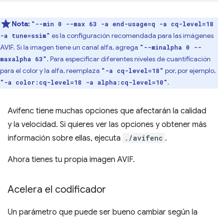
Nota:
"--min 0 --max 63 -a end-usage=q -a cq-level=18
es la configuración recomendada para las imágenes
-a tune=ssim"
AVIF. Si la imagen tiene un canal alfa, agrega
"--minalpha 0 --
. Para especificar diferentes niveles de cuantificación
maxalpha 63"
para el color y la alfa, reemplaza
por, por ejemplo,
"-a cq-level=18"
.
"-a color:cq-level=18 -a alpha:cq-level=10"
Avifenc tiene muchas opciones que afectarán la calidad
y la velocidad. Si quieres ver las opciones y obtener más
información sobre ellas, ejecuta
./avifenc
.
Ahora tienes tu propia imagen AVIF.
Acelera el codificador
Un parámetro que puede ser bueno cambiar según la