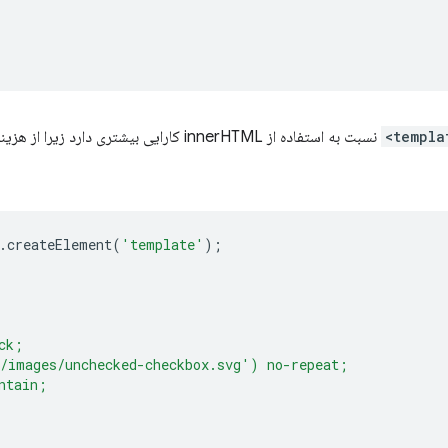
.
createElement
(
'template'
);
ck;
/images/unchecked-checkbox.svg') no-repeat;
ntain;