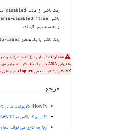
چک باکس از حالت
disabled
نیز
باکس
aria-disabled="true"
را به سند برمی‌گرداند.
چک باکس با یک عنصر
to-label
هشدار:
فقط به این دلیل که
می توانید
یک چک 
پشتیبانی ARIA خود را اضافه کنید. همچنین مهم است که توجه داشته باشید که عنصر بومی
AJAX یا یک فیلد مخفی
سیم کشی کنی
<input>
مرجع
HowTo: کامپوننت ها در GitHub
الگوی چک باکس در ARIA Authoring Practices 1.1
آریا چه کاری می تواند انجام