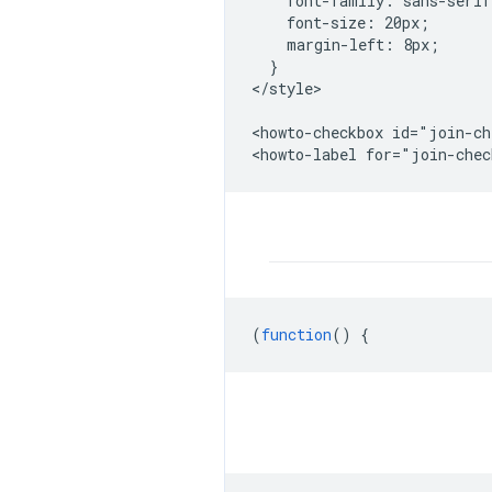
    font-family: sans-serif
    font-size: 20px;

    margin-left: 8px;

  }

</style>

<howto-checkbox id="join-ch
(
function
()
{