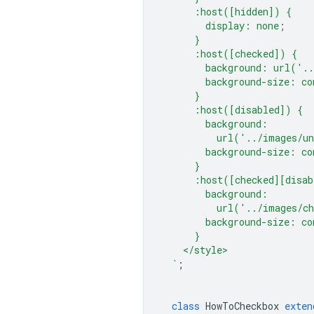
      :host([hidden]) {
        display: none;
      }
      :host([checked]) {
        background: url('..
        background-size: co
      }
      :host([disabled]) {
        background:
          url('../images/un
        background-size: co
      }
      :host([checked][disab
        background:
          url('../images/ch
        background-size: co
      }
    </style>
  `
;
class
HowToCheckbox
exten