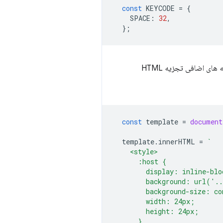
const
KEYCODE
=
{
SPACE
:
32
,
};
نسبت به استفاده از innerHTML کارایی بیشتری دارد زیرا از هزینه های اضافی تجزیه HTML
const
template
=
document
template
.
innerHTML
=
`
    <style>
      :host {
        display: inline-blo
        background: url('..
        background-size: co
        width: 24px;
        height: 24px;
      }