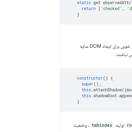
static
get
observedAttr
return
[
'checked'
,
'd
}
document.createElement('howto-checkbox')، یا فراخوانی new HowToCheckbox(); سازنده مکان خوبی برای ایجاد DOM سایه
constructor
()
{
super
();
this
.
attachShadow
({
mo
this
.
shadowRoot
.
appen
}
ro
اولیه،
tabindex
، وضعیت