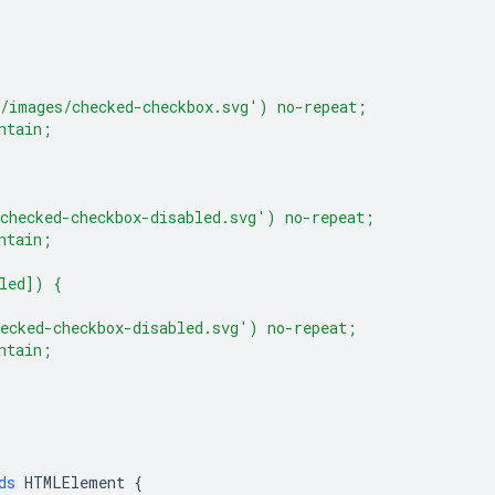
/images/checked-checkbox.svg') no-repeat;
ntain;
checked-checkbox-disabled.svg') no-repeat;
ntain;
led]) {
ecked-checkbox-disabled.svg') no-repeat;
ntain;
ds
HTMLElement
{