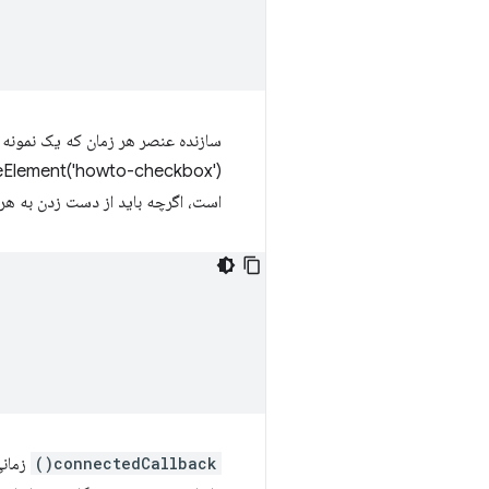
است، اگرچه باید از دست زدن به هر ویژگی یا فرزندان DOM روشن خودداری کنی
connectedCallback()
زمانی فعال