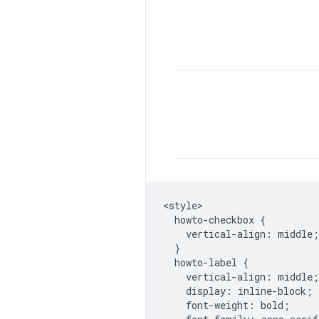
<style>

  howto-checkbox {

    vertical-align: middle;

  }

  howto-label {

    vertical-align: middle;

    display: inline-block;

    font-weight: bold;
