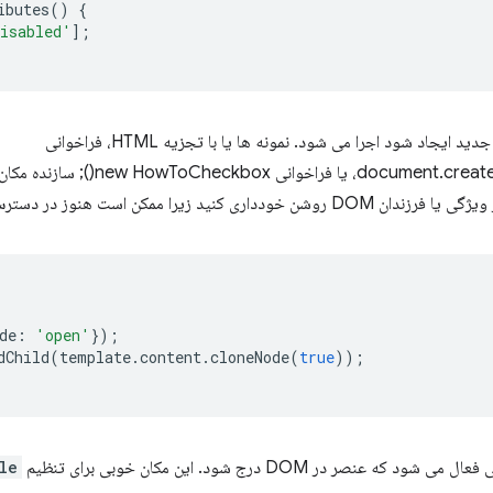
ibutes
()
{
isabled'
];
سازنده عنصر هر زمان که یک نمونه جدید ایجاد شود اجرا می شود. نمونه ها یا با تجزیه HTML، فراخوانی
د زیرا ممکن است هنوز در دسترس نباشند.
de
:
'open'
});
dChild
(
template
.
content
.
cloneNode
(
true
));
 می شود که عنصر در DOM درج شود. این مکان خوبی برای تنظیم
le