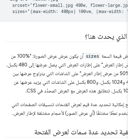
  srcset="flower-small.jpg 480w, flower-large.jpg 
ا الذي يحدث هنا؟
رض قيمة السمة
sizes
أن يكون عرض عرض الصورة: "‎100% من
عرض إطار العرض" على إطارات العرض التي يصل عرضها إلى 480 بكسل،
و"‎50% من عرض إطار العرض" على الشاشات التي يتراوح عرضها بين
481 و1024 بكسل، و800 بكسل على الشاشات التي يزيد عرضها عن
تطابق هذه العرض مع العرض المحدّد في CSS.
يح إمكانية تحديد عدة قيم لعرض الفتحات تنسيقات الصفحات التي
تخدم نمطًا مختلفًا (أي عرض الصور) لأحجام مختلفة لإطار العرض.
يفية تحديد عدة سمات لعرض الفتحة