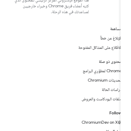
هذا الموقع الإلكتروني المركز الرئيسي للمحتوى الذي
كتبه أعضاء فريق Chrome وخبراء خارجيين
لمساعدتك في هذه الرحلة.
مساهمة
الإبلاغ عن خطأ
الاطّلاع على المشاكل المفتوحة
محتوى ذو صلة
Chrome لمطوّري البرامج
تحديثات Chromium
دراسات الحالة
ملفات البودكاست والعروض
Follow
@ChromiumDev on X