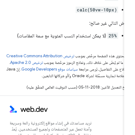
calc(50vw-10px)
عرض التالي غير صالح:
25%
(لا يمكن استخدام النسب المئوية مع سمة المقاسات)
ّ محتوى هذه الصفحة مرخّص بموجب
ترخيص Creative Commons Attribution
4‏
ما لم يُنصّ على خلاف ذلك، ونماذج الرموز مرخّصة بموجب
ترخيص Apache 2.0‏
.
اطّلاع على التفاصيل، يُرجى مراجعة
سياسات موقع Google Developers‏
. إنّ Java
لامة تجارية مسجَّلة لشركة Oracle و/أو شركائها التابعين.
التعديل الأخير: 2018-11-05 (حسب التوقيت العالمي المتفَّق عليه)
نريد مساعدتك في إنشاء مواقع إلكترونية رائعة وسريعة
وآمنة تعمل عبر المتصفحات ولجميع المستخدمين. يُعدّ