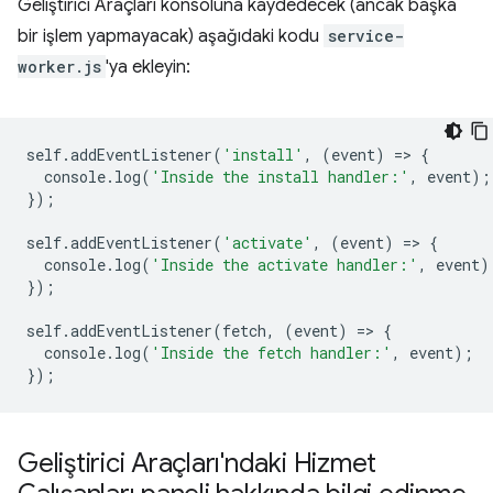
Geliştirici Araçları konsoluna kaydedecek (ancak başka
bir işlem yapmayacak) aşağıdaki kodu
service-
worker.js
'ya ekleyin:
self
.
addEventListener
(
'install'
,
(
event
)
=
>
{
console
.
log
(
'Inside the install handler:'
,
event
);
});
self
.
addEventListener
(
'activate'
,
(
event
)
=
>
{
console
.
log
(
'Inside the activate handler:'
,
event
)
});
self
.
addEventListener
(
fetch
,
(
event
)
=
>
{
console
.
log
(
'Inside the fetch handler:'
,
event
);
});
Geliştirici Araçları'ndaki Hizmet