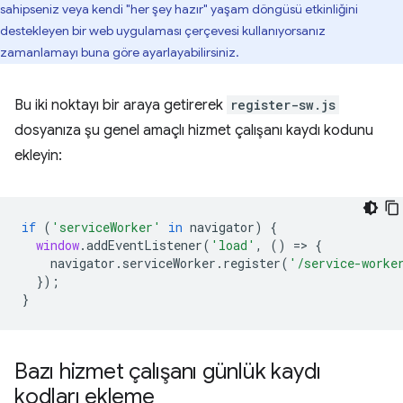
sahipseniz veya kendi "her şey hazır" yaşam döngüsü etkinliğini
destekleyen bir web uygulaması çerçevesi kullanıyorsanız
zamanlamayı buna göre ayarlayabilirsiniz.
Bu iki noktayı bir araya getirerek
register-sw.js
dosyanıza şu genel amaçlı hizmet çalışanı kaydı kodunu
ekleyin:
if
(
'serviceWorker'
in
navigator
)
{
window
.
addEventListener
(
'load'
,
()
=
>
{
navigator
.
serviceWorker
.
register
(
'/service-worke
});
}
Bazı hizmet çalışanı günlük kaydı
kodları ekleme