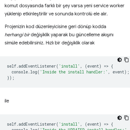
komut dosyasında farklı bir şey varsa yeni service worker
yüklenip etkinleştirilir ve sonunda kontrolü ele alır.
Projenizin kod düzenleyicisine geri dönüp kodda
herhangi bir
değişiklik yaparak bu güncelleme akışını
simüle edebilirsiniz. Hızlı bir değişiklik olarak
self
.
addEventListener
(
'install'
,
(
event
)
=
>
{
console
.
log
(
'Inside the install handler:'
,
event
);
});
ile
self
.
addEventListener
(
'install'
,
(
event
)
=
>
{
console
.
log
(
'Inside the UPDATED install handler:'
,