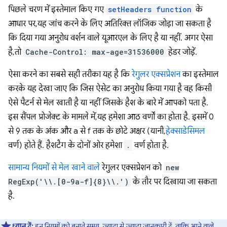
पिछले चरण में इस्तेमाल किए गए
setHeaders function
के
आधार पर, यह जांच करने के लिए अतिरिक्त लॉजिक जोड़ा जा सकता है
कि दिया गया अनुरोध वर्शन वाले यूआरएल के लिए है या नहीं. अगर ऐसा
है, तो
Cache-Control: max-age=31536000
हेडर जोड़ें.
ऐसा करने का सबसे सही तरीका यह है कि
रेगुलर एक्सप्रेशन
का इस्तेमाल
करके यह देखा जाए कि जिस ऐसेट का अनुरोध किया गया है वह किसी
ऐसे पैटर्न से मेल खाती है या नहीं जिसके हैश के बारे में आपको पता है.
इस सैंपल प्रोजेक्ट के मामले में, यह हमेशा आठ वर्णों का होता है. इसमें 0
से 9 तक के अंक और a से f तक के छोटे अक्षर (यानी,
हेक्साडेसिमल
वर्ण) होते हैं. हैशटैग के दोनों ओर हमेशा
.
वर्ण होता है.
सामान्य नियमों से मेल खाने वाले
रेगुलर एक्सप्रेशन को
new
RegExp('\\.[0-9a-f]{8}\\.')
के तौर पर दिखाया जा सकता
है.
ध्यान दें:
इन नियमों को बनाते समय, ज़्यादा से ज़्यादा जानकारी दें, ताकि आने वाले