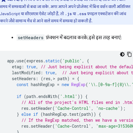
समय में समस्याओं से बचा जा सके. अगर आपने अपने प्रोजेक्ट में बिना वर्शन वाली अतिरिक्त
JavaScript या सीएसएस ऐसेट जोड़ी हैं, तो
या
फ़ाइल एक्सटेंशन की जांच
.js
.css
करने जैसे सामान्य मैच से आने वाले समय में समस्या हो सकती है.
setHeaders
फ़ंक्शन में बदलाव करके, इसे इस तरह बनाएं:
app
.
use
(
express
.
static
(
'public'
,
{
etag
:
true
,
// Just being explicit about the defau
lastModified
:
true
,
// Just being explicit about 
setHeaders
:
(
res
,
>
path
)
=
{
const
hashRegExp
=
new
RegExp
(
'\\.[0-9a-f]{8}\\.
if
(
path
.
endsWith
(
'.html'
))
{
// All of the project's HTML files end in .htm
res
.
setHeader
(
'Cache-Control'
,
'no-cache'
);
}
else
if
(
hashRegExp
.
test
(
path
))
{
// If the RegExp matched, then we have a versi
res
.
setHeader
(
'Cache
-Control'
,
'max-age=315360
}