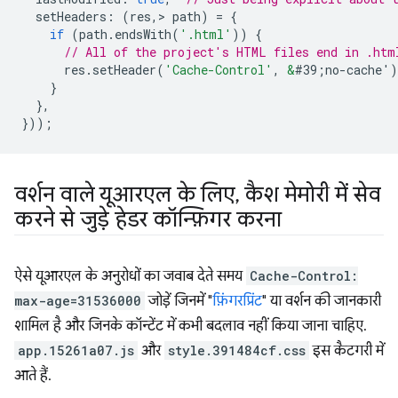
setHeaders
:
(
res
,
>
path
)
=
{
if
(
path
.
endsWith
(
'.html'
))
{
// All of the project's HTML files end in .htm
res
.
setHeader
(
'Cache-Control'
,
&
#39;no-cache'
)
}
},
}));
वर्शन वाले यूआरएल के लिए
,
कैश मेमोरी में सेव
करने से जुड़े हेडर कॉन्फ़िगर करना
ऐसे यूआरएल के अनुरोधों का जवाब देते समय
Cache-Control:
max-age=31536000
जोड़ें जिनमें "
फ़िंगरप्रिंट
" या वर्शन की जानकारी
शामिल है और जिनके कॉन्टेंट में कभी बदलाव नहीं किया जाना चाहिए.
app.15261a07.js
और
style.391484cf.css
इस कैटगरी में
आते हैं.