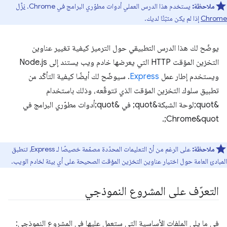
ملاحظة:
يستخدم هذا الدرس العملي أدوات مطوّري البرامج في Chrome.
نزِّل
Chrome
إذا لم يكن مثبّتًا لديك.
يوضّح لك هذا الدرس التطبيقي حول الترميز كيفية تغيير عناوين
التخزين المؤقت HTTP التي يعرضها خادم ويب يستند إلى Node.js
ويستخدم إطار عمل
Express
. سيوضّح لك أيضًا كيفية التأكّد من
تطبيق سلوك التخزين المؤقت الذي تتوقّعه، وذلك باستخدام
&quot;لوحة الشبكة&quot; في &quot;أدوات مطوّري البرامج في
Chrome&quot;.
ملاحظة:
على الرغم من أنّ التعليمات المحدّدة مصمّمة خصيصًا لـ Express، تنطبق
المبادئ العامة حول اختيار عناوين التخزين المؤقت الصحيحة على أي بيئة لخادم الويب.
التعرّف على المشروع النموذجي
في ما يلي الملفات الأساسية التي ستعمل عليها في المشروع النموذجي: