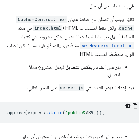
في إعداداتك على أي حال.
ثانيًا، يجب أن تتمكّن من إضافة عنوان
Cache-Control: no-
cache
، ولكن فقط لمستندات HTML (
index.html
في هذه
الحالة). أسهل طريقة لضبط هذا العنوان بشكل مشروط هي كتابة
setHeaders function
مخصّص، والتحقّق فيه مما إذا كان الطلب
الوارد مخصّصًا لمستند HTML.
انقر على
إنشاء ريمكس للتعديل
لجعل المشروع قابلاً
للتعديل.
يبدأ إعداد العرض الثابت في
server.js
على النحو التالي:
app
.
use
(
express
.
static
(
'public&
#39;
));
بعد إجراء التغييرات الموضّحة أعلاه، من المفترض أن يظهر