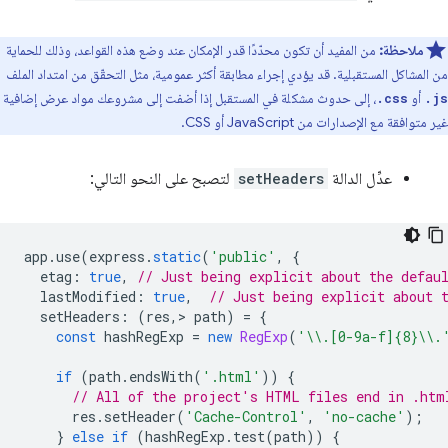
ملاحظة:
من المفيد أن تكون محدّدًا قدر الإمكان عند وضع هذه القواعد، وذلك للحماية
من المشاكل المستقبلية. قد يؤدي إجراء مطابقة أكثر عمومية، مثل التحقّق من امتداد الملف
أو
، إلى حدوث مشكلة في المستقبل إذا أضفت إلى مشروعك مواد عرض إضافية
.css
.js
غير متوافقة مع الإصدارات من JavaScript أو CSS.
عدِّل الدالة
setHeaders
لتصبح على النحو التالي:
app
.
use
(
express
.
static
(
'public'
,
{
etag
:
true
,
// Just being explicit about the defau
lastModified
:
true
,
// Just being explicit about 
setHeaders
:
(
res
,
>
path
)
=
{
const
hashRegExp
=
new
RegExp
(
'\\.[0-9a-f]{8}\\.
if
(
path
.
endsWith
(
'.html'
))
{
// All of the project's HTML files end in .htm
res
.
setHeader
(
'Cache-Control'
,
'no-cache'
);
}
else
if
(
hashRegExp
.
test
(
path
))
{