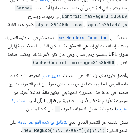
إصدارات، والتي لا يُفترض أن تتغيّر محتوياتها أبدًا، أضِف
Cache-
Control: max-age=31536000
إلى ردودك. ويندرج
app.15261a07.js
و
style.391484cf.css
ضمن هذه الفئة.
استنادًا إلى
setHeaders function
المستخدَم في الخطوة الأخيرة،
يمكنك إضافة منطق إضافي للتحقّق ممّا إذا كان الطلب المحدّد موجّهًا إلى
عنوان URL يتضمّن رقم إصدار، وفي حال كان الأمر كذلك، يمكنك إضافة
العنوان
Cache-Control: max-age=31536000
.
وأفضل طريقة لإجراء ذلك هي استخدام
تعبير عادي
لمعرفة ما إذا كانت
مادة العرض المطلوبة تتطابق مع نمط معيّن تعرف أنّ قيم التجزئة تندرج
ضمنه. في حالة هذا المشروع النموذجي، يكون دائمًا ثمانية أحرف من
مجموعة الأرقام 0-9 والأحرف الصغيرة من a إلى f (أي أحرف
سداسية
عشرية
). يتم دائمًا فصل التجزئة بالحرف
.
على كلا الجانبين.
يمكن التعبير عن التعبير العادي الذي
يتطابق مع هذه القواعد العامة
على
النحو التالي:
new RegExp('\\.[0-9a-f]{8}\\.')
.