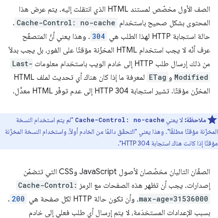
الصف الأول مخصّص لمستند HTML الذي انتقلت إليه. يتم عرض هذا
المحتوى بشكل صحيح باستخدام
Cache-Control: no-cache
.
حالة استجابة HTTP لهذا الطلب هي
304
. وهذا يعني أنّ المتصفّح
عرف أنّه لا يجب استخدام HTML المخزّنة مؤقتًا على الفور، بل يجب بدلاً
من ذلك إرسال طلب HTTP إلى خادم الويب باستخدام معلومات
Last-
Modified
و
ETag
لمعرفة ما إذا كان هناك أي تحديث لملف HTML
المخزّن مؤقتًا. تشير استجابة HTTP 304 إلى عدم توفّر HTML معدَّل.
ملاحظة:
لا يعني
"لم يتم استخدام النسخة
Cache-Control: no-cache
المخزّنة مؤقتًا مطلقًا". وهذا يعني "التحقّق دائمًا من الخادم أولاً، واستخدام النسخة المخزّنة
مؤقتًا إذا كانت هناك استجابة HTTP 304".
الصفّان التاليان مخصّصان لأصول JavaScript وCSS التي تتضمّن
إصدارات. يجب أن تظهر هذه الصفحات مع الرمز
Cache-Control:
max-age=31536000
، وأن تكون حالة HTTP لكل صفحة هي
200
.
بسبب الإعدادات المستخدَمة، لا يتم إرسال أي طلب فعلي إلى خادم