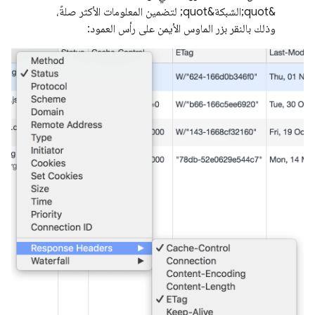
&quot;الشبكة&quot; لتضمين المعلومات الأكثر صلةً،
وذلك بالنقر بزر الماوس الأيمن على رأس العمود: