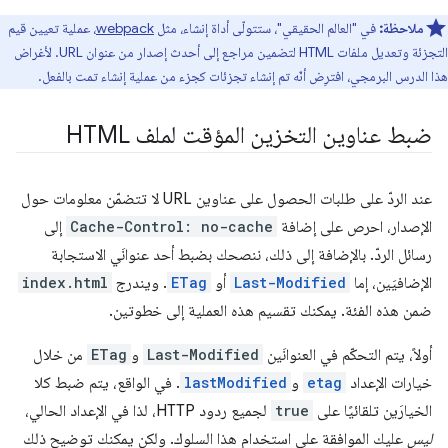
ملاحظة:
في "العالم الحقيقي"، ستتولّى أداة إنشاء، مثل
webpack
، عملية تعيين قيم
التجزئة وتعديل ملفات HTML لتضمين مراجع إلى أحدث إصدار من عنوان URL. لأغراض
هذا الدرس البرمجي، افترِض أنّه تم إنشاء تجزئات كجزء من عملية إنشاء تمت بالفعل.
ضبط عناوين التخزين المؤقت لملف HTML
عند الردّ على طلبات الحصول على عناوين URL لا تتضمّن معلومات حول
الإصدار، احرص على إضافة
Cache-Control: no-cache
إلى
رسائل الردّ. بالإضافة إلى ذلك، ننصحك بضبط أحد عنوانَي الاستجابة
الإضافيَين، إما
Last-Modified
أو
ETag
. ويندرج
index.html
ضمن هذه الفئة. يمكنك تقسيم هذه العملية إلى خطوتين.
أولاً، يتم التحكّم في العنوانَين
Last-Modified
و
ETag
من خلال
خيارات الإعداد
etag
و
lastModified
. في الواقع، يتم ضبط كلا
الخيارَين تلقائيًا على
true
لجميع ردود HTTP، لذا في الإعداد الحالي،
ليس
عليك الموافقة على استخدام هذا السلوك. ولكن يمكنك توضيح ذلك