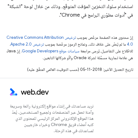
استخدام سلوك التخزين المؤقت المتوقّع، وذلك من خلال لوحة "الشبكة"
في "أدوات مطوّري البرامج في Chrome".
إنّ محتوى هذه الصفحة مرخّص بموجب
ترخيص Creative Commons Attribution
4.0‏
ما لم يُنصّ على خلاف ذلك، ونماذج الرموز مرخّصة بموجب
ترخيص Apache 2.0‏
.
للاطّلاع على التفاصيل، يُرجى مراجعة
سياسات موقع Google Developers‏
. إنّ Java
هي علامة تجارية مسجَّلة لشركة Oracle و/أو شركائها التابعين.
تاريخ التعديل الأخير: 2018-11-05 (حسب التوقيت العالمي المتفَّق عليه)
نريد مساعدتك في إنشاء مواقع إلكترونية رائعة وسريعة
وآمنة تعمل عبر المتصفحات ولجميع المستخدمين. يُعدّ
هذا الموقع الإلكتروني المركز الرئيسي للمحتوى الذي
كتبه أعضاء فريق Chrome وخبراء خارجيين
لمساعدتك في هذه الرحلة.