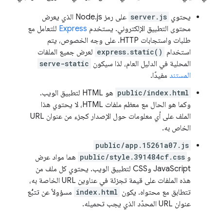
يحتوي
server.js
على رمز Node.js الذي يعرض
محتوى التطبيق الإلكتروني. يستخدم
Express
للتعامل مع
طلبات واستجابات HTTP. على وجه الخصوص، يتم
استخدام
express.static()
لعرض جميع الملفات
المحلية في الدليل العام، لذا سيكون
serve-static
المستند
مفيدًا.
public/index.html
هو HTML لتطبيق الويب.
وكما هو الحال مع معظم ملفات HTML، لا يحتوي هذا
الملف على أي معلومات حول الإصدار كجزء من عنوان URL
الخاص به.
public/app.15261a07.js
و
public/style.391484cf.css
هما مواد عرض
JavaScript وCSS لتطبيق الويب. يحتوي كل ملف من
هذه الملفات على قيمة تجزئة في عناوين URL الخاصة به،
تتطابق مع محتواه. يكون
index.html
مسؤولاً عن تتبُّع
عنوان URL المحدّد الذي يجب تحميله.