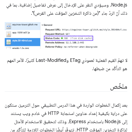
Node.js، وسيؤدي النقر على الإدخال إلى عرض تفاصيل إضافية، بما في
ذلك أنّ الردّ جاء "(من ذاكرة التخزين المؤقت على القرص)".
لا تهمّ القيم الفعلية لعمودَي ETag وLast-Modified كثيرًا. الأمر المهم
هو التأكّد من ضبطها.
ملخّص
بعد إكمال الخطوات الواردة في هذا الدرس التطبيقي حول الترميز، ستكون
على دراية بكيفية إعداد عناوين استجابة HTTP في خادم ويب يستند
إلى Node.js باستخدام Express، وذلك لتحقيق الاستخدام الأمثل
لذاكرة التخزين المؤقت HTTP. تتوفّر أيضًا الخطوات اللازمة للتأكّد من