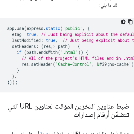
لك ما يلي:
app
.
use
(
express
.
static
(
'public'
,
{
etag
:
true
,
// Just being explicit about the defau
lastModified
:
true
,
// Just being explicit about 
setHeaders
:
(
res
,
>
path
)
=
{
if
(
path
.
endsWith
(
'.html'
))
{
// All of the project's HTML files end in .htm
res
.
setHeader
(
'Cache-Control'
,
&
#39;no-cache'
)
}
},
}));
ضبط عناوين التخزين المؤقت لعناوين URL التي
تتضمّن أرقام إصدارات
عند الردّ على طلبات عناوين URL التي تتضمّن
بصمة
أو معلومات حول