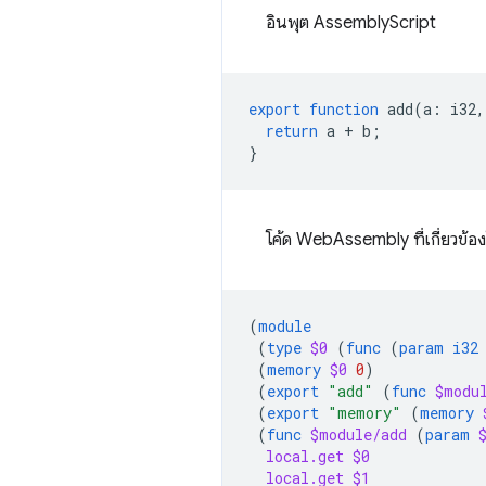
อินพุต AssemblyScript
export
function
add
(
a
:
i32
,
return
a
+
b
;
}
โค้ด WebAssembly ที่เกี่ยวข้อ
(
module
(
type
$0
(
func
(
param
i32
(
memory
$0
0
)
(
export
"add"
(
func
$modu
(
export
"memory"
(
memory
(
func
$module/add
(
param
local.get
$0
local.get
$1