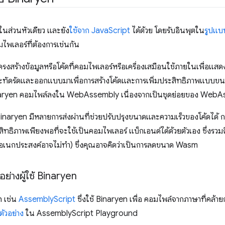
ยในส่วนหัวเดียว และยัง
ใช้จาก JavaScript
ได้ด้วย โดยรับอินพุตใน
รูปแ
มไพเลอร์ที่ต้องการเช่นกัน
รงสร้างข้อมูลหรือโค้ดที่คอมไพเลอร์หรือเครื่องเสมือนใช้ภายในเพื่อแส
ี่กะทัดรัดและออกแบบมาเพื่อการสร้างโค้ดและการเพิ่มประสิทธิภาพแบบข
 Binaryen คอมไพล์ลงใน WebAssembly เนื่องจากเป็นชุดย่อยของ Web
Binaryen มีหลายการส่งผ่านที่ช่วยปรับปรุงขนาดและความเร็วของโค้ดได้ การ
ะสิทธิภาพเพียงพอที่จะใช้เป็นคอมไพเลอร์ แบ็กเอนด์ได้ด้วยตัวเอง ซึ่งรว
เนกประสงค์อาจไม่ทำ) ซึ่งคุณอาจคิดว่าเป็นการลดขนาด Wasm
อย่างผู้ใช้ Binaryen
n เช่น
AssemblyScript
ซึ่งใช้ Binaryen เพื่อ คอมไพล์จากภาษาที่คล้า
ตัวอย่าง
ใน AssemblyScript Playground