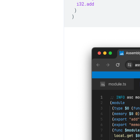
i32.add
)
)