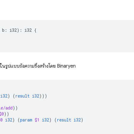
b
:
i32
)
:
i32
{
งในรูปแบบข้อความซึ่งสร้างโดย Binaryen
i32
)
(
result
i32
)))
le/add
))
$0
))
$0
i32
)
(
param
$1
i32
)
(
result
i32
)