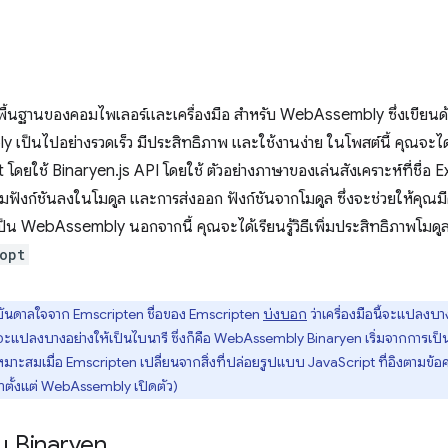
พื้นฐานของคอมไพเลอร์และเครื่องมือ สำหรับ WebAssembly ซึ่งเขียนด้
็นไปอย่างรวดเร็ว มีประสิทธิภาพ และใช้งานง่าย ในโพสต์นี้ คุณจะได้เรี
ใช้ Binaryen.js API โดยใช้ ตัวอย่างภาษาของเล่นสังเคราะห์ที่ชื่อ Ex
่มฟังก์ชันลงในโมดูล และการส่งออก ฟังก์ชันจากโมดูล ซึ่งจะช่วยให้คุณมี
 WebAssembly นอกจากนี้ คุณจะได้เรียนรู้วิธีเพิ่มประสิทธิภาพโมดูล
opt
งบันดาลใจจาก Emscripten ชื่อของ Emscripten
บ่งบอก
ว่าเครื่องมือนี้จะแปลงบาง
ี้จะแปลงบางอย่างให้เป็นไบนารี ซึ่งก็คือ WebAssembly Binaryen เริ่มจากการเป็น
าะสมเมื่อ Emscripten เปลี่ยนจากสิ่งที่ปล่อยรูปแบบ JavaScript ที่อิงตามข้อค
ตั้งแต่ WebAssembly เปิดตัว)
กับ Binaryen