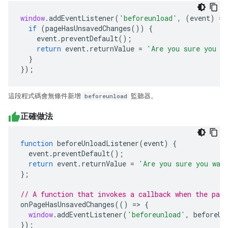
window
.
addEventListener
(
'beforeunload'
,
(
event
)
=>
if
(
pageHasUnsavedChanges
())
{
event
.
preventDefault
();
return
event
.
returnValue
=
'Are you sure you w
}
});
這段程式碼會無條件新增
beforeunload
監聽器。
正確做法
function
beforeUnloadListener
(
event
)
{
event
.
preventDefault
();
return
event
.
returnValue
=
'Are you sure you wan
};
// A function that invokes a callback when the page
onPageHasUnsavedChanges
(()
=>
{
window
.
addEventListener
(
'beforeunload'
,
beforeUn
});