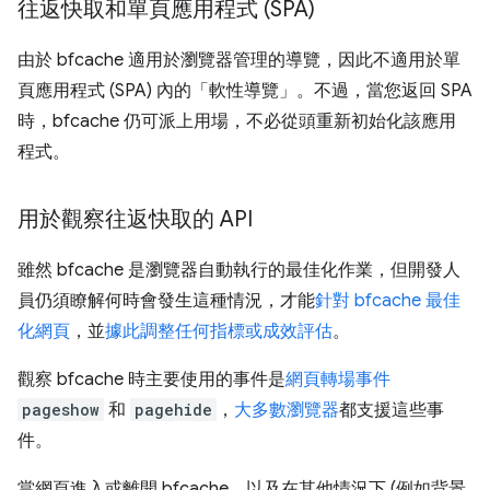
往返快取和單頁應用程式 (SPA)
由於 bfcache 適用於瀏覽器管理的導覽，因此不適用於單
頁應用程式 (SPA) 內的「軟性導覽」。不過，當您返回 SPA
時，bfcache 仍可派上用場，不必從頭重新初始化該應用
程式。
用於觀察往返快取的 API
雖然 bfcache 是瀏覽器自動執行的最佳化作業，但開發人
員仍須瞭解何時會發生這種情況，才能
針對 bfcache 最佳
化網頁
，並
據此調整任何指標或成效評估
。
觀察 bfcache 時主要使用的事件是
網頁轉場事件
pageshow
和
pagehide
，
大多數瀏覽器
都支援這些事
件。
當網頁進入或離開 bfcache，以及在其他情況下 (例如背景