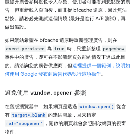
能提升廣告參與度也令人存疑。使用者可能看到想點按的廣
告，但重新載入頁面後，而非從 bfcache 還原，因此無法
點按。請務必先測試這個情境 (最好是進行 A/B 測試)，再
做出假設。
如果網站希望在 bfcache 還原時重新整理廣告，則在
event.persisted
為
true
時，只重新整理
pageshow
事件中的廣告，即可在不影響網頁效能的情況下達成此目
的。請洽詢您的廣告供應商，但
這裡提供一個範例，說明如
何使用 Google 發布商廣告代碼執行這項操作
。
避免使用
window
.
opener
參照
在舊版瀏覽器中，如果網頁是透過
window.open()
從含
有
target=_blank
的連結開啟，且未指定
rel="noopener"
，開啟的網頁就會參照開啟網頁的視窗
物件。