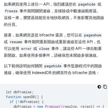
如果網頁使用上述任一 API，強烈建議您在
pagehide
或
freeze
事件期間關閉連線，並移除或中斷連線觀察器。
這樣一來，瀏覽器就能安全地快取網頁，不會影響其他開啟
的分頁。
接著，如果網頁是從 bfcache 還原，您可以在
pageshow
或
resume
事件期間重新開啟或重新連線至這些 API，也
可以使用
error
或
close
事件，讓這些 API 一律自動重
新開啟。如果使用多個事件，請確保您未開啟多個連線。
以下範例說明如何關閉
pagehide
事件監聽程式中的開啟
連線，確保使用 IndexedDB 的網頁符合 bfcache 資格：
let
dbPromise
;
function
openDB
()
{
if
(
!
dbPromise
)
{
dbPromise
=
new
Promise
((
resolve
,
reject
)
=
>
{