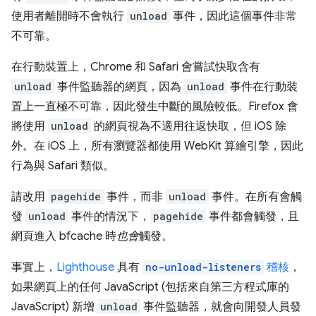
使用者離開時不會執行
unload
事件，因此這個事件非常
不可靠。
在行動裝置上，Chrome 和 Safari 會嘗試快取含有
unload
事件監聽器的網頁，因為
unload
事件在行動裝
置上一直極不可靠，因此發生中斷的風險較低。Firefox 會
將使用
unload
的網頁視為不適用往返快取，但 iOS 除
外。在 iOS 上，所有瀏覽器都使用 WebKit 算繪引擎，因此
行為與 Safari 類似。
請改用
pagehide
事件，而非
unload
事件。在所有會觸
發
unload
事件的情況下，
pagehide
事件都會觸發，且
網頁進入 bfcache 時
也會
觸發。
事實上，
Lighthouse
具有
no-unload-listeners
稽核
，
如果網頁上的任何 JavaScript (包括來自第三方程式庫的
JavaScript) 新增
unload
事件監聽器，就會向開發人員發