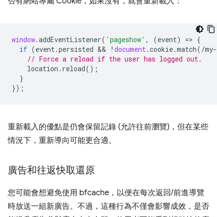
否有網站專屬 Cookie，如果沒有，就會重新載入：
window
.
addEventListener
(
'pageshow'
,
(
event
)
=
>
{
if
(
event
.
persisted
 && 
!
document
.
cookie
.
match
(
/my-
// Force a reload if the user has logged out.
location
.
reload
();
}
});
重新載入的優點是仍會保留記錄 (允許往前瀏覽)，但在某些
情況下，重新導向可能更合適。
廣告和往返快取還原
您可能會想避免使用 bfcache，以便在每次返回/前進導覽
時放送一組新廣告。不過，這種行為不僅會影響成效，是否