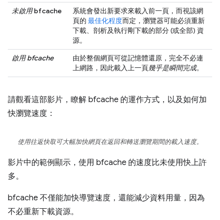
未啟用
bfcache
系統會發出新要求來載入前一頁，而視該網
頁的
最佳化程度
而定，瀏覽器可能必須重新
下載、剖析及執行剛下載的部分 (或全部) 資
源。
啟用 bfcache
由於整個網頁可從記憶體還原，完全不必連
上網路，因此載入上一頁
幾乎是瞬間完成
。
請觀看這部影片，瞭解 bfcache 的運作方式，以及如何加
快瀏覽速度：
使用往返快取可大幅加快網頁在返回和轉送瀏覽期間的載入速度。
影片中的範例顯示，使用 bfcache 的速度比未使用快上許
多。
bfcache 不僅能加快導覽速度，還能減少資料用量，因為
不必重新下載資源。