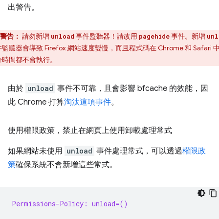
出警告。
警告：
請勿新增
事件監聽器！請改用
事件。新增
unload
pagehide
unl
監聽器會導致 Firefox 網站速度變慢，而且程式碼在 Chrome 和 Safari 
分時間都不會執行。
由於
unload
事件不可靠，且會影響 bfcache 的效能，因
此 Chrome 打算
淘汰這項事件
。
使用權限政策，禁止在網頁上使用卸載處理常式
如果網站未使用
unload
事件處理常式，可以透過
權限政
策
確保系統不會新增這些常式。
Permissions-Policy: unload=()