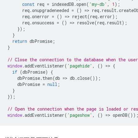
const
req
=
indexedDB
.
open
(
'my-db'
,
1
);
req
.
onupgradeneeded
=
()
=
>
req
.
result
.
createO
req
.
onerror
=
()
=
>
reject
(
req
.
error
);
req
.
onsuccess
=
()
=
>
resolve
(
req
.
result
);
});
}
return
dbPromise
;
}
// Close the connection to the database when the user
window
.
addEventListener
(
'pagehide'
,
()
=
>
{
if
(
dbPromise
)
{
dbPromise
.
then
(
db
=
>
db
.
close
());
dbPromise
=
null
;
}
});
// Open the connection when the page is loaded or re
window
.
addEventListener
(
'pageshow'
,
()
=
>
openDB
())