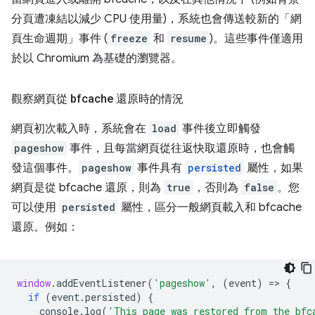
分頁遭凍結以減少 CPU 使用量)，系統也會傳送較新的「網
頁生命週期」
事件 (
freeze
和
resume
)。這些事件僅適用
於以 Chromium 為基礎的瀏覽器。
觀察網頁從 bfcache 還原時的情況
網頁初次載入時，系統會在
load
事件後立即觸發
pageshow
事件，且每當網頁從往返快取還原時，也會觸
發這個事件。
pageshow
事件具有
persisted
屬性，如果
網頁是從 bfcache 還原，則為
true
，否則為
false
。您
可以使用
persisted
屬性，區分一般網頁載入和 bfcache
還原。例如：
window
.
addEventListener
(
'pageshow'
,
(
event
)
=
>
{
if
(
event
.
persisted
)
{
console
.
log
(
'This page was restored from the bfc