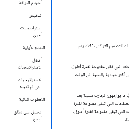
أحجام النوافذ
تلخيص
استراتيجيات
أخرى
 التصميم التراكمية" لأنّه يتم
النتائج الأولية
أفضل
فحات التي تظل مفتوحة لفترة أطول.
الاستراتيجيات
ق مقاييس السرعة في Chrome إلى تحسين مقياس متغيّرات التصميم التراكمية (CLS) ليكون أكثر حيادية بالنسبة إلى الوقت
الاستراتيجيات
التي لم تنجح
بًا ما يواجهون تجارب سلبية بعد
الخطوات التالية
ي الصفحات التي تبقى مفتوحة لفترة
 التي تبقى مفتوحة لفترة أطول،
تحليل على نطاق
أوسع
ة.