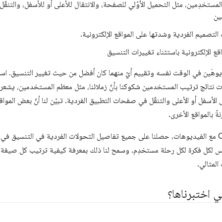
تخدِمين، مثل التحميل الأوّلي للصفحة، والانتقال للأعلى أو للأسفل، والتنق
ين
لتصميم الفردية وشدتها على المواقع الإلكترونية.
ع الإلكترونية باستثناء تغييرات التنسيق
اهدة فيديوهَين في الوقت نفسه وتقييم أيّ منهما كان أفضل من حيث تغيير التنسيق. استن
. أكّدت نتائج ترتيب المستخدمين شكوكنا بأنّ زملائنا، مثل معظم المستخدمين، يشع
لى الأسفل أو الأعلى والتنقّل في صفحات التطبيق الفردية. تبيّن لنا أنّ بعض الموا
ً بالمواقع الأخرى.
بما أنّنا سجّلنا عمليات تتبُّع Chrome مع الفيديوهات، حصلنا على جميع تفاصيل التحولات الفردية في 
س لكل فكرة لكل رحلة مستخدِم. وسمح لنا ذلك بمعرفة كيفية ترتيب كل صيغة
لمثالي.
ي اختبرناها؟