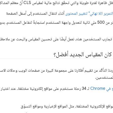
ة والتي تحقّق نتائج عالية لمقياس CLS أنّ معظم المشاكل ناتجة عن الأنماط التالية:
تمرير اللا نهائي" لتغيير المحتوى
أثناء انتقال المستخدم إلى أسفل الصفحة
تستغرق معالجات الإدخال أكثر من 500 ملي ثانية لتعديل واجهة المستخدم استجابةً لتفاعل المس
 تجارب المستخدمين هذه، نعمل أيضًا على تحسين المقياس والبحث عن ملاحظات 
 كان المقياس الجديد أفضل؟
ا التأكّد من تقييم أفكارنا على مجموعة كبيرة من صفحات الويب وحالات الاست
المستخدمين.
 Chrome
لـ 34 رحلة مستخدِم على مواقع إلكترونية مختلفة. عند اختيا
قع الإلكترونية المختلفة، مثل المواقع الإخبارية ومواقع التسوّق