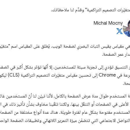
يّرات التصميم التراكمية" وقدِّم لنا ملاحظاتك.
Michal Mocny
C) هي مقياس يقيس الثبات البصري لصفحة الويب. يُطلق على المقياس اسم "متغيّرات
ار عمر الصفحة.
ر التنسيق تؤدي إلى تجربة سيئة للمستخدمين، إلا أنّها تؤثر بشكل أكبر في الص
لهذا السبب، سعى فري
حة.
 المستخدم طوال مدة عرض الصفحة بالكامل، لأنّنا تبيّن لنا أنّ المستخدمين غال
أو الأعلى في الصفحات أو التنقّل بينها. ولكننا تلقّينا مخاوف بشأن تأثير ذلك ف
لمستخدم مفتوحة بشكل عام لفترة طويلة. هناك عدة أنواع مختلفة من الصفحات
تواصل الاجتماعي التي تتضمّن ميزة التمرير اللانهائي وتطبيقات الصفحة الواحد