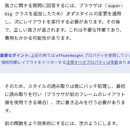
高さに関する質問に回答するには、ブラウザは（
super-
big
クラスを追加したため）
まず
スタイルの変更を適用
し、
次に
レイアウトを実行する必要があります。その後
で、正しい高さが返されます。これは不要な作業であり、
費用もかかる可能性があります。
重要なポイント:
上記の例では
プロパティを使用してい
offsetHeight
、強制同期レイアウトをトリガーする
注意すべきプロパティは多数
あり
。
そのため、スタイルの読み取りは常にバッチ処理し、最初
に読み取りを行い（ブラウザが前のフレームのレイアウト
値を使用できる場合）、次に書き込みを行う必要がありま
す。
前の関数をより効率的にするには、次のようにします。