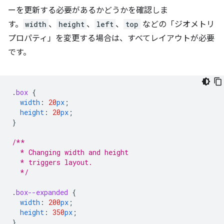
ーを更新する必要があるかどうかを確認しま
す。
width
、
height
、
left
、
top
などの「ジオメトリ
プロパティ」を変更する場合は、すべてレイアウトが必要
です。
.
box
{
width
:
20
px
;
height
:
20
px
;
}
/**
  * Changing width and height
  * triggers layout.
  */
.
box--expanded
{
width
:
200
px
;
height
:
350
px
;
}