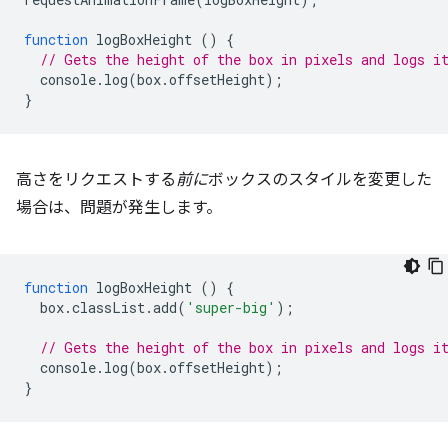
function
logBoxHeight
()
{
// Gets the height of the box in pixels and logs i
console
.
log
(
box
.
offsetHeight
);
}
高さをリクエストする
前に
ボックスのスタイルを変更した
場合は、問題が発生します。
function
logBoxHeight
()
{
box
.
classList
.
add
(
'super-big'
);
// Gets the height of the box in pixels and logs i
console
.
log
(
box
.
offsetHeight
);
}