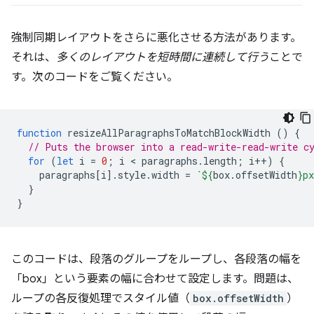
強制同期レイアウトをさらに悪化させる方法があります。
それは、
多くのレイアウトを短時間に連続して行う
ことで
す。次のコードをご覧ください。
function
resizeAllParagraphsToMatchBlockWidth
()
{
// Puts the browser into a read-write-read-write c
for
(
let
i
=
0
;
i
 < 
paragraphs
.
length
;
i
++
)
{
paragraphs
[
i
].
style
.
width
=
`
${
box
.
offsetWidth
}
px
}
}
このコードは、段落のグループをループし、各段落の幅を
「box」という要素の幅に合わせて設定します。問題は、
ループの各反復処理でスタイル値（
box.offsetWidth
）