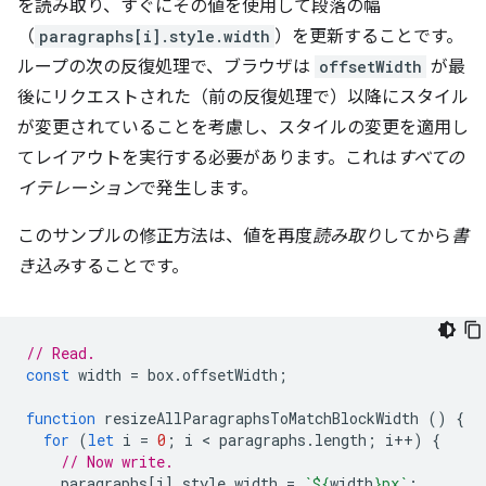
を読み取り、すぐにその値を使用して段落の幅
（
paragraphs[i].style.width
）を更新することです。
ループの次の反復処理で、ブラウザは
offsetWidth
が最
後にリクエストされた（前の反復処理で）以降にスタイル
が変更されていることを考慮し、スタイルの変更を適用し
てレイアウトを実行する必要があります。これは
すべての
イテレーション
で発生します。
このサンプルの修正方法は、値を再度
読み取り
してから
書
き込み
することです。
// Read.
const
width
=
box
.
offsetWidth
;
function
resizeAllParagraphsToMatchBlockWidth
()
{
for
(
let
i
=
0
;
i
 < 
paragraphs
.
length
;
i
++
)
{
// Now write.
paragraphs
[
i
].
style
.
width
=
`
${
width
}
px`
;