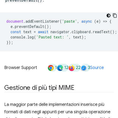
preventDefault()
.
document
.
addEventListener
(
'paste'
,
async
(
e
)
=
>
{
e
.
preventDefault
();
const
text
=
await
navigator
.
clipboard
.
readText
();
console
.
log
(
'Pasted text: '
,
text
);
});
1
12
22
3
Browser Support
Source
Gestione di più tipi MIME
La maggior parte delle implementazioni inserisce più
formati di dati negli appunti per una singola operazione