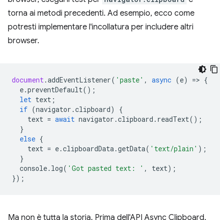
torna ai metodi precedenti. Ad esempio, ecco come
potresti implementare l'incollatura per includere altri
browser.
document
.
addEventListener
(
'paste'
,
async
(
e
)
=
>
{
e
.
preventDefault
();
let
text
;
if
(
navigator
.
clipboard
)
{
text
=
await
navigator
.
clipboard
.
readText
();
}
else
{
text
=
e
.
clipboardData
.
getData
(
'text/plain'
);
}
console
.
log
(
'Got pasted text: '
,
text
);
});
Ma non è tutta la storia. Prima dell'API Async Clipboard,