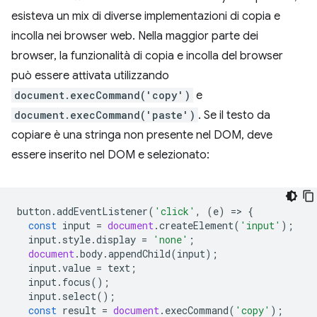
esisteva un mix di diverse implementazioni di copia e
incolla nei browser web. Nella maggior parte dei
browser, la funzionalità di copia e incolla del browser
può essere attivata utilizzando
document.execCommand('copy')
e
document.execCommand('paste')
. Se il testo da
copiare è una stringa non presente nel DOM, deve
essere inserito nel DOM e selezionato:
button
.
addEventListener
(
'click'
,
(
e
)
=
>
{
const
input
=
document
.
createElement
(
'input'
);
input
.
style
.
display
=
'none'
;
document
.
body
.
appendChild
(
input
);
input
.
value
=
text
;
input
.
focus
();
input
.
select
();
const
result
=
document
.
execCommand
(
'copy'
);