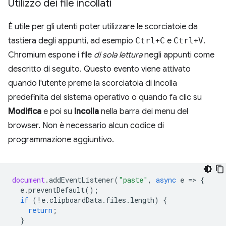
Utilizzo dei file incollati
È utile per gli utenti poter utilizzare le scorciatoie da
tastiera degli appunti, ad esempio
Ctrl
+
C
e
Ctrl
+
V
.
Chromium espone i file
di sola lettura
negli appunti come
descritto di seguito. Questo evento viene attivato
quando l'utente preme la scorciatoia di incolla
predefinita del sistema operativo o quando fa clic su
Modifica
e poi su
Incolla
nella barra dei menu del
browser. Non è necessario alcun codice di
programmazione aggiuntivo.
document
.
addEventListener
(
"paste"
,
async
e
=
>
{
e
.
preventDefault
();
if
(
!
e
.
clipboardData
.
files
.
length
)
{
return
;
}