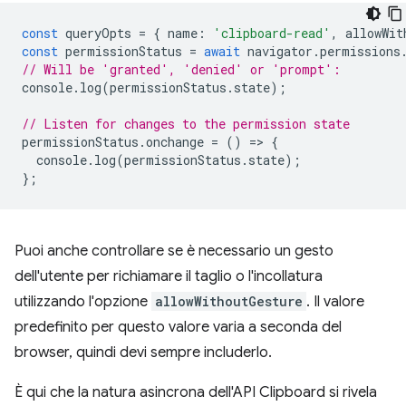
const
queryOpts
=
{
name
:
'clipboard-read'
,
allowWit
const
permissionStatus
=
await
navigator
.
permissions
// Will be 'granted', 'denied' or 'prompt':
console
.
log
(
permissionStatus
.
state
);
// Listen for changes to the permission state
permissionStatus
.
onchange
=
()
=
>
{
console
.
log
(
permissionStatus
.
state
);
};
Puoi anche controllare se è necessario un gesto
dell'utente per richiamare il taglio o l'incollatura
utilizzando l'opzione
allowWithoutGesture
. Il valore
predefinito per questo valore varia a seconda del
browser, quindi devi sempre includerlo.
È qui che la natura asincrona dell'API Clipboard si rivela