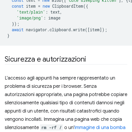
const
text
=
new
Blob
([
'Cute sleeping kitten'
],
{
t
const
item
=
new
ClipboardItem
({
'text/plain'
:
text
,
'image/png'
:
image
});
await
navigator
.
clipboard
.
write
([
item
]);
}
Sicurezza e autorizzazioni
L'accesso agli appunti ha sempre rappresentato un
problema di sicurezza per i browser. Senza
autorizzazioni appropriate, una pagina potrebbe copiare
silenziosamente qualsiasi tipo di contenuti dannosi negli
appunti di un utente, con risultati catastrofici quando
vengono incollati. Immagina una pagina web che copia
silenziosamente
rm -rf /
o un'
immagine di una bomba