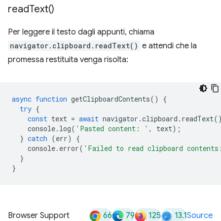
read
Text(
)
Per leggere il testo dagli appunti, chiama
navigator.clipboard.readText()
e attendi che la
promessa restituita venga risolta:
async
function
getClipboardContents
()
{
try
{
const
text
=
await
navigator
.
clipboard
.
readText
(
console
.
log
(
'Pasted content: '
,
text
);
}
catch
(
err
)
{
console
.
error
(
'Failed to read clipboard contents
}
}
66
79
125
13.1
Browser Support
Source