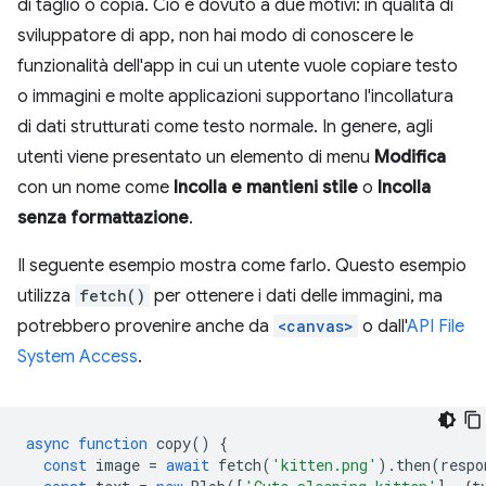
di taglio o copia. Ciò è dovuto a due motivi: in qualità di
sviluppatore di app, non hai modo di conoscere le
funzionalità dell'app in cui un utente vuole copiare testo
o immagini e molte applicazioni supportano l'incollatura
di dati strutturati come testo normale. In genere, agli
utenti viene presentato un elemento di menu
Modifica
con un nome come
Incolla e mantieni stile
o
Incolla
senza formattazione
.
Il seguente esempio mostra come farlo. Questo esempio
utilizza
fetch()
per ottenere i dati delle immagini, ma
potrebbero provenire anche da
<canvas>
o dall'
API File
System Access
.
async
function
copy
()
{
const
image
=
await
fetch
(
'kitten.png'
).
then
(
respo