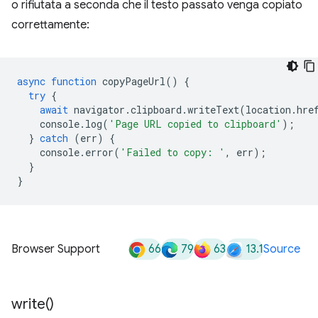
o rifiutata a seconda che il testo passato venga copiato
correttamente:
async
function
copyPageUrl
()
{
try
{
await
navigator
.
clipboard
.
writeText
(
location
.
hre
console
.
log
(
'Page URL copied to clipboard'
);
}
catch
(
err
)
{
console
.
error
(
'Failed to copy: '
,
err
);
}
}
66
79
63
13.1
Browser Support
Source
write(
)