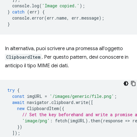
console
.
log
(
'Image copied.'
);
}
catch
(
err
)
{
console
.
error
(
err
.
name
,
err
.
message
);
}
In alternativa, puoi scrivere una promessa all'oggetto
ClipboardItem
. Per questo pattern, devi conoscere in
anticipo il tipo MIME dei dati.
try
{
const
imgURL
=
'/images/generic/file.png'
;
await
navigator
.
clipboard
.
write
([
new
ClipboardItem
({
// Set the key beforehand and write a promise 
'image/png'
:
fetch
(
imgURL
).
then
(
response
=
>
r
})
]);