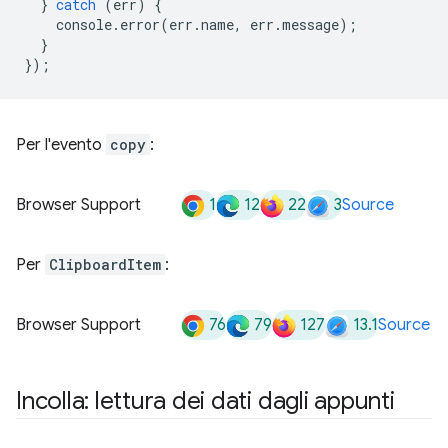
}
catch
(
err
)
{
console
.
error
(
err
.
name
,
err
.
message
);
}
});
Per l'evento
copy
:
1
12
22
3
Browser Support
Source
Per
ClipboardItem
:
76
79
127
13.1
Browser Support
Source
Incolla: lettura dei dati dagli appunti