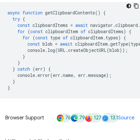
async
function
getClipboardContents
()
{
try
{
const
clipboardItems
=
await
navigator
.
clipboard
for
(
const
clipboardItem
of
clipboardItems
)
{
for
(
const
type
of
clipboardItem
.
types
)
{
const
blob
=
await
clipboardItem
.
getType
(
typ
console
.
log
(
URL
.
createObjectURL
(
blob
));
}
}
}
catch
(
err
)
{
console
.
error
(
err
.
name
,
err
.
message
);
}
}
76
79
127
13.1
Browser Support
Source