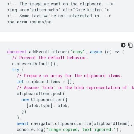
<!-- The image we want on the clipboard. -->

<img src="kitten.webp" alt="Cute kitten.">

<!-- Some text we're not interested in. -->

document
.
addEventListener
(
"copy"
,
async
(
e
)
=
>
{
// Prevent the default behavior.
e
.
preventDefault
();
try
{
// Prepare an array for the clipboard items.
let
clipboardItems
=
[];
// Assume `blob` is the blob representation of `
clipboardItems
.
push
(
new
ClipboardItem
({
[
blob
.
type
]
:
blob
,
})
);
await
navigator
.
clipboard
.
write
(
clipboardItems
);
console
.
log
(
"Image copied, text ignored."
);