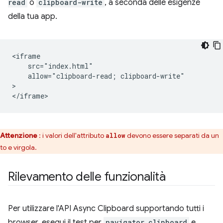
read
o
clipboard-write
, a seconda delle esigenze
della tua app.
<iframe

    src="index.html"

    allow="clipboard-read; clipboard-write"

>

Attenzione
: i valori dell'attributo
devono essere separati da un
allow
to e virgola.
Rilevamento delle funzionalità
Per utilizzare l'API Async Clipboard supportando tutti i
browser, esegui il test per
navigator.clipboard
e