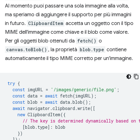
Al momento puoi passare una sola immagine alla volta,
ma speriamo di aggiungere il supporto per più immagini
in futuro.
ClipboardItem
accetta un oggetto con il tipo
MIME dell'immagine come chiave e il blob come valore.
Per gli oggetti blob ottenuti da
fetch()
o
canvas.toBlob()
, la proprietà
blob.type
contiene
automaticamente il tipo MIME corretto per un'immagine.
try
{
const
imgURL
=
'/images/generic/file.png'
;
const
data
=
await
fetch
(
imgURL
);
const
blob
=
await
data
.
blob
();
await
navigator
.
clipboard
.
write
([
new
ClipboardItem
({
// The key is determined dynamically based on 
[
blob
.
type
]
:
blob
})
]);