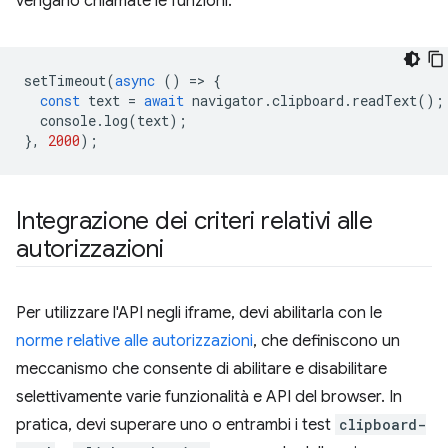
vengano chiamate le funzioni:
setTimeout
(
async
()
=
>
{
const
text
=
await
navigator
.
clipboard
.
readText
();
console
.
log
(
text
);
},
2000
);
Integrazione dei criteri relativi alle
autorizzazioni
Per utilizzare l'API negli iframe, devi abilitarla con le
norme relative alle autorizzazioni
, che definiscono un
meccanismo che consente di abilitare e disabilitare
selettivamente varie funzionalità e API del browser. In
pratica, devi superare uno o entrambi i test
clipboard-