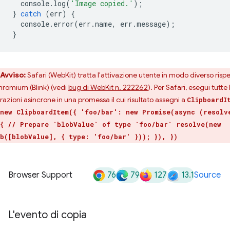
console
.
log
(
'Image copied.'
);
}
catch
(
err
)
{
console
.
error
(
err
.
name
,
err
.
message
);
}
Avviso:
Safari (WebKit) tratta l'attivazione utente in modo diverso risp
hromium (Blink) (vedi
bug di WebKit n. 222262
). Per Safari, esegui tutte 
razioni asincrone in una promessa il cui risultato assegni a
ClipboardI
new ClipboardItem({ 'foo/bar': new Promise(async (resolv
{ // Prepare `blobValue` of type `foo/bar` resolve(new
b([blobValue], { type: 'foo/bar' })); }), })
76
79
127
13.1
Browser Support
Source
L'evento di copia