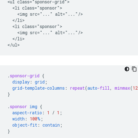
<ul class="sponsor-grid">

  <li class="sponsor">

    <img src="..." alt="..."/>

  </li>

  <li class="sponsor">

    <img src="..." alt="..."/>

  </li>

.
sponsor-grid
{
display
:
grid
;
grid-template-columns
:
repeat
(
auto
-fill
,
minmax
(
12
}
.
sponsor
img
{
aspect-ratio
:
1
/
1
;
width
:
100
%
;
object-fit
:
contain
;
}