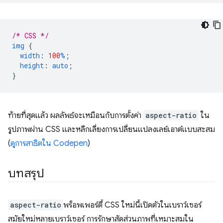
/* CSS */
img
{
width
:
100
%
;
height
:
auto
;
}
ท้ายที่สุดแล้ว ผลลัพธ์จะเหมือนกับการตั้งค่า
aspect-ratio
ใน
รูปภาพผ่าน CSS และหลีกเลี่ยงการเปลี่ยนแปลงเลย์เอาต์แบบสะสม
(
ดูการสาธิตใน Codepen
)
บทสรุป
aspect-ratio
พร็อพเพอร์ตี้ CSS ใหม่นี้เปิดตัวในเบราว์เซอร์
สมัยใหม่หลายเบราว์เซอร์ การรักษาสัดส่วนภาพที่เหมาะสมใน