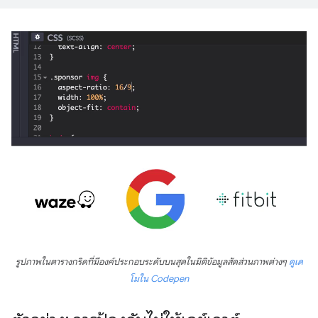
รูปภาพในตารางกริดที่มีองค์ประกอบระดับบนสุดในมิติข้อมูลสัดส่วนภาพต่างๆ
ดูเด
โมใน Codepen