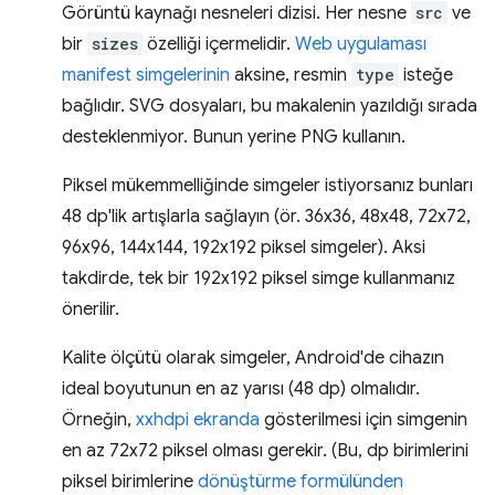
Görüntü kaynağı nesneleri dizisi. Her nesne
src
ve
bir
sizes
özelliği içermelidir.
Web uygulaması
manifest simgelerinin
aksine, resmin
type
isteğe
bağlıdır. SVG dosyaları, bu makalenin yazıldığı sırada
desteklenmiyor. Bunun yerine PNG kullanın.
Piksel mükemmelliğinde simgeler istiyorsanız bunları
48 dp'lik artışlarla sağlayın (ör. 36x36, 48x48, 72x72,
96x96, 144x144, 192x192 piksel simgeler). Aksi
takdirde, tek bir 192x192 piksel simge kullanmanız
önerilir.
Kalite ölçütü olarak simgeler, Android'de cihazın
ideal boyutunun en az yarısı (48 dp) olmalıdır.
Örneğin,
xxhdpi ekranda
gösterilmesi için simgenin
en az 72x72 piksel olması gerekir. (Bu, dp birimlerini
piksel birimlerine
dönüştürme formülünden