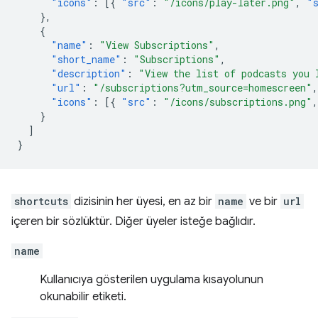
"icons"
:
[{
"src"
:
"/icons/play-later.png"
,
"
},
{
"name"
:
"View Subscriptions"
,
"short_name"
:
"Subscriptions"
,
"description"
:
"View the list of podcasts you 
"url"
:
"/subscriptions?utm_source=homescreen"
,
"icons"
:
[{
"src"
:
"/icons/subscriptions.png"
,
}
]
}
shortcuts
dizisinin her üyesi, en az bir
name
ve bir
url
içeren bir sözlüktür. Diğer üyeler isteğe bağlıdır.
name
Kullanıcıya gösterilen uygulama kısayolunun
okunabilir etiketi.