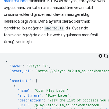
manifest'inde
tanımlanır. Bu JSON dosyası, tarayıcıya web
uygulamanız ve kullanıcının masaüstüne veya mobil
cihazına yüklendiğinde nasıl davranması gerektiği
hakkında bilgi verir. Daha ayrıntılı olarak belirtmek
gerekirse, bu değerler
shortcuts
dizi üyesinde
tanımlanır. Aşağıda olası bir web uygulaması manifesti
örneği verilmiştir.
{
"name"
:
"Player FM"
,
"start_url"
:
"https://player.fm?utm_source=homesc
…
"shortcuts"
:
[
{
"name"
:
"Open Play Later"
,
"short_name"
:
"Play Later"
,
"description"
:
"View the list of podcasts you 
"url"
:
"/play-later?utm_source=homescreen"
,