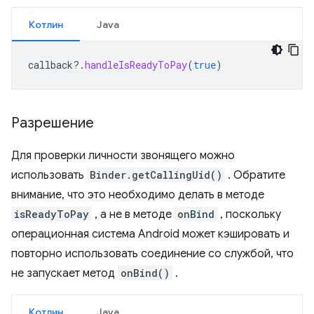
Котлин
Java
callback
?.
handleIsReadyToPay
(
true
)
Разрешение
Для проверки личности звонящего можно
использовать
Binder.getCallingUid()
. Обратите
внимание, что это необходимо делать в методе
isReadyToPay
, а не в методе
onBind
, поскольку
операционная система Android может кэшировать и
повторно использовать соединение со службой, что
не запускает метод
onBind()
.
Котлин
Java