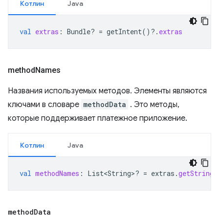
Котлин
Java
val
extras
:
Bundle? 
=
getIntent
()
?.
extras
method
Names
Названия используемых методов. Элементы являются
ключами в словаре
methodData
. Это методы,
которые поддерживает платежное приложение.
Котлин
Java
val
methodNames
:
List<String>? 
=
extras
.
getStringA
method
Data