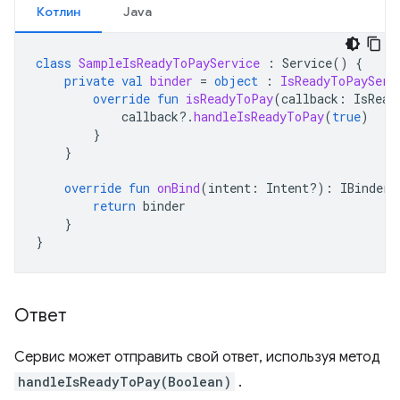
Котлин
Java
class
SampleIsReadyToPayService
:
Service
()
{
private
val
binder
=
object
:
IsReadyToPayServ
override
fun
isReadyToPay
(
callback
:
IsRead
callback
?.
handleIsReadyToPay
(
true
)
}
}
override
fun
onBind
(
intent
:
Intent?)
:
IBinder?
return
binder
}
}
Ответ
Сервис может отправить свой ответ, используя метод
handleIsReadyToPay(Boolean)
.