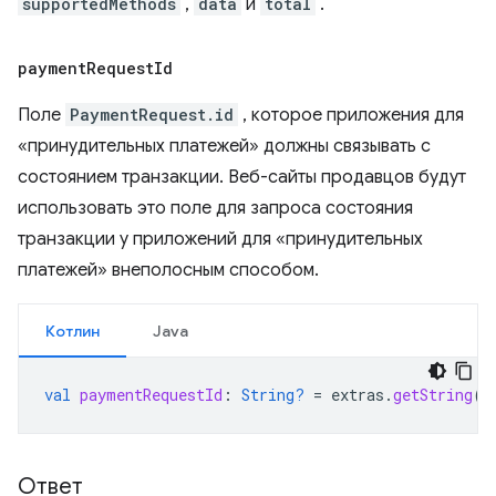
supportedMethods
,
data
и
total
.
payment
Request
Id
Поле
PaymentRequest.id
, которое приложения для
«принудительных платежей» должны связывать с
состоянием транзакции. Веб-сайты продавцов будут
использовать это поле для запроса состояния
транзакции у приложений для «принудительных
платежей» внеполосным способом.
Котлин
Java
val
paymentRequestId
:
String?
=
extras
.
getString
(
"
Ответ