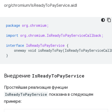
org/chromium/IsReadyToPayService.aidl
package
org.chromium;
import
org.chromium.IsReadyToPayServiceCallback;
interface
IsReadyToPayService
{
oneway
void
isReadyToPay
(
IsReadyToPayServiceCall
}
Внедрение
Is
Ready
To
Pay
Service
Простейшая реализация функции
IsReadyToPayService
показана в следующем
примере: