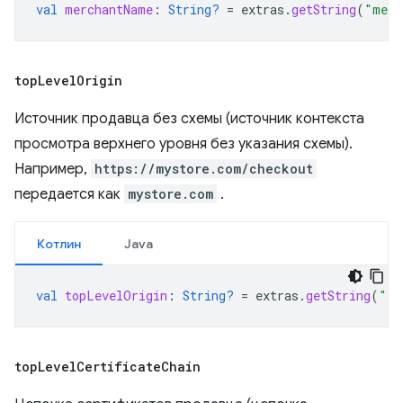
val
merchantName
:
String?
=
extras
.
getString
(
"merc
top
Level
Origin
Источник продавца без схемы (источник контекста
просмотра верхнего уровня без указания схемы).
Например,
https://mystore.com/checkout
передается как
mystore.com
.
Котлин
Java
val
topLevelOrigin
:
String?
=
extras
.
getString
(
"to
top
Level
Certificate
Chain