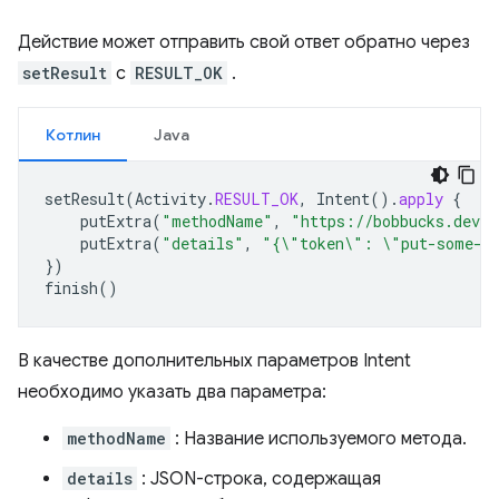
Действие может отправить свой ответ обратно через
setResult
с
RESULT_OK
.
Котлин
Java
setResult
(
Activity
.
RESULT_OK
,
Intent
().
apply
{
putExtra
(
"methodName"
,
"https://bobbucks.dev/p
putExtra
(
"details"
,
"{\"token\": \"put-some-d
})
finish
()
В качестве дополнительных параметров Intent
необходимо указать два параметра:
methodName
: Название используемого метода.
details
: JSON-строка, содержащая