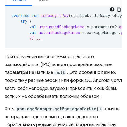
override
fun
isReadyToPay
(
callback
:
IsReadyToPaySe
try
{
val
untrustedPackageName
=
parameters
?.
get
val
actualPackageNames
=
packageManager
.
ge
// ...
При получении вызовов межпроцессного
взаимодействия (IPC) всегда проверяйте входные
параметры на наличие
null
. Это особенно важно,
поскольку разные версии или форки ОС Android могут
вести себя непредсказуемо и приводить к ошибкам,
если их не обрабатывать должным образом.
Хотя
packageManager.getPackagesForUid()
обычно
возвращает один элемент, ваш код должен
обрабатывать редкий сценарий, когда вызывающая