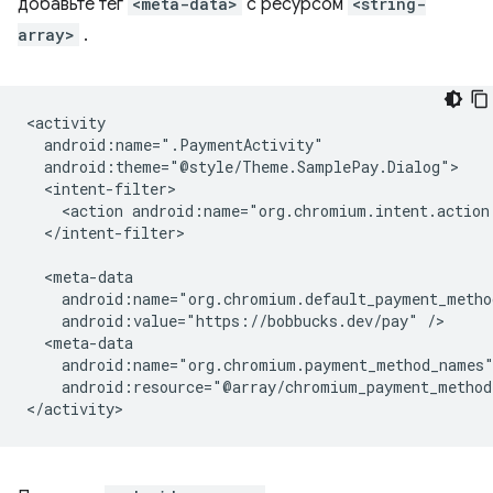
добавьте тег
<meta-data>
с ресурсом
<string-
array>
.
<action
android:name="org.chromium.intent.action
</intent-filter>

android:value="https://bobbucks.dev/pay"
android:resource="@array/chromium_payment_method