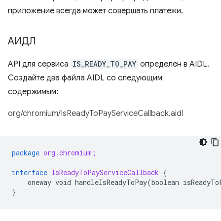
приложение всегда может совершать платежи.
АИДЛ
API для сервиса
IS_READY_TO_PAY
определен в AIDL.
Создайте два файла AIDL со следующим
содержимым:
org/chromium/IsReadyToPayServiceCallback.aidl
package
org.chromium;
interface
IsReadyToPayServiceCallback
{
oneway
void
handleIsReadyToPay
(
boolean
isReadyTo
}