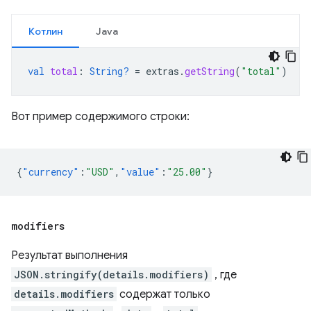
Котлин
Java
val
total
:
String?
=
extras
.
getString
(
"total"
)
Вот пример содержимого строки:
{
"currency"
:
"USD"
,
"value"
:
"25.00"
}
modifiers
Результат выполнения
JSON.stringify(details.modifiers)
, где
details.modifiers
содержат только