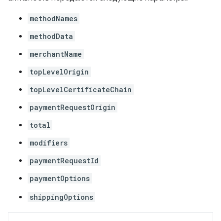
methodNames
methodData
merchantName
topLevelOrigin
topLevelCertificateChain
paymentRequestOrigin
total
modifiers
paymentRequestId
paymentOptions
shippingOptions