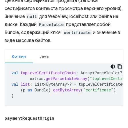
Цепочка сертификатов продавца (цепочка
сертификатов контекста просмотра верхнего уровня).
Значение
null
для WebView, localhost или файла на
диске. Каждый
Parcelable
представляет собой
Bundle, содержащий ключ
certificate
и значение в
виде массива байтов.
Котлин
Java
val
topLevelCertificateChain
:
Array<Parcelable>? 
=
extras
.
getParcelableArray
(
"topLevelCertifi
val
list
:
List<ByteArray>? 
=
topLevelCertificateCh
(
p
as
Bundle
).
getByteArray
(
"certificate"
)
}
payment
Request
Origin