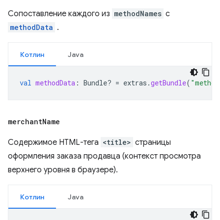
Сопоставление каждого из
methodNames
с
methodData
.
Котлин
Java
val
methodData
:
Bundle? 
=
extras
.
getBundle
(
"method
merchant
Name
Содержимое HTML-тега
<title>
страницы
оформления заказа продавца (контекст просмотра
верхнего уровня в браузере).
Котлин
Java