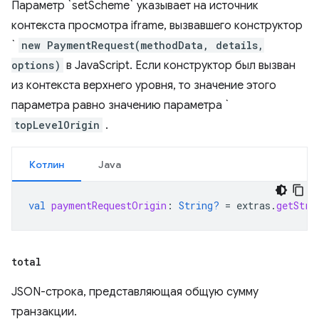
Параметр `setScheme` указывает на источник
контекста просмотра iframe, вызвавшего конструктор
`
new PaymentRequest(methodData, details,
options)
в JavaScript. Если конструктор был вызван
из контекста верхнего уровня, то значение этого
параметра равно значению параметра `
topLevelOrigin
.
Котлин
Java
val
paymentRequestOrigin
:
String?
=
extras
.
getStri
total
JSON-строка, представляющая общую сумму
транзакции.