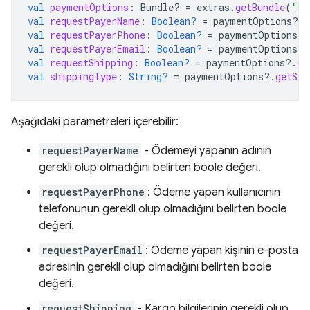
val
paymentOptions
:
Bundle? 
=
extras
.
getBundle
(
"pa
val
requestPayerName
:
Boolean?
=
paymentOptions
?.
g
val
requestPayerPhone
:
Boolean?
=
paymentOptions
?.
val
requestPayerEmail
:
Boolean?
=
paymentOptions
?.
val
requestShipping
:
Boolean?
=
paymentOptions
?.
ge
val
shippingType
:
String?
=
paymentOptions
?.
getStr
Aşağıdaki parametreleri içerebilir:
requestPayerName
- Ödemeyi yapanın adının
gerekli olup olmadığını belirten boole değeri.
requestPayerPhone
: Ödeme yapan kullanıcının
telefonunun gerekli olup olmadığını belirten boole
değeri.
requestPayerEmail
: Ödeme yapan kişinin e-posta
adresinin gerekli olup olmadığını belirten boole
değeri.
requestShipping
- Kargo bilgilerinin gerekli olup