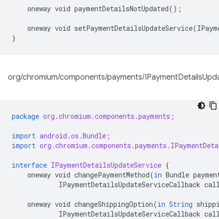
oneway
void
paymentDetailsNotUpdated
();
oneway
void
setPaymentDetailsUpdateService
(
IPaym
}
org/chromium/components/payments/IPaymentDetailsUpdat
package
org.chromium.components.payments;
import
android.os.Bundle;
import
org.chromium.components.payments.IPaymentDeta
interface
IPaymentDetailsUpdateService
{
oneway
void
changePaymentMethod
(
in
Bundle
paymen
IPaymentDetailsUpdateServiceCallback
cal
oneway
void
changeShippingOption
(
in
String
shipp
IPaymentDetailsUpdateServiceCallback
cal