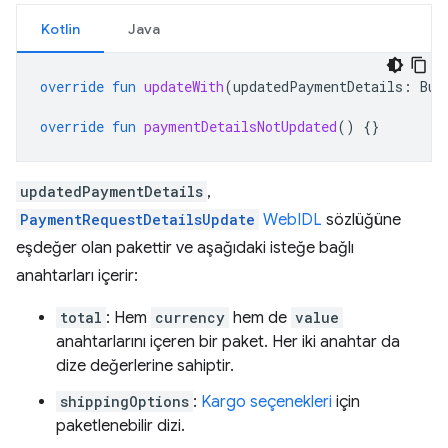
Kotlin
Java
override
fun
updateWith
(
updatedPaymentDetails
:
Bun
override
fun
paymentDetailsNotUpdated
()
{}
updatedPaymentDetails
,
PaymentRequestDetailsUpdate
WebIDL
sözlüğüne
eşdeğer olan pakettir ve aşağıdaki isteğe bağlı
anahtarları içerir:
total
: Hem
currency
hem de
value
anahtarlarını içeren bir paket. Her iki anahtar da
dize değerlerine sahiptir.
shippingOptions
:
Kargo seçenekleri
için
paketlenebilir dizi.