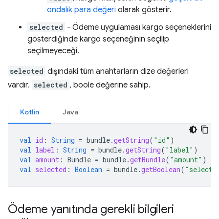
ondalık para değeri
olarak gösterir.
selected
- Ödeme uygulaması kargo seçeneklerini
gösterdiğinde kargo seçeneğinin seçilip
seçilmeyeceği.
selected
dışındaki tüm anahtarların dize değerleri
vardır.
selected
, boole değerine sahip.
Kotlin
Java
val
id
:
String
=
bundle
.
getString
(
"id"
)
val
label
:
String
=
bundle
.
getString
(
"label"
)
val
amount
:
Bundle
=
bundle
.
getBundle
(
"amount"
)
val
selected
:
Boolean
=
bundle
.
getBoolean
(
"selecte
Ödeme yanıtında gerekli bilgileri