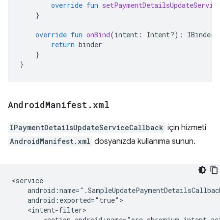
override
fun
setPaymentDetailsUpdateServic
}
override
fun
onBind
(
intent
:
Intent?)
:
IBinder?
return
binder
}
}
Android
Manifest
.
xml
IPaymentDetailsUpdateServiceCallback
için hizmeti
AndroidManifest.xml
dosyanızda kullanıma sunun.
<action
android:name="org.chromium.intent.ac