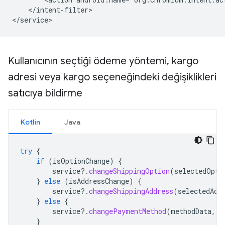
</intent-filter>

Kullanıcının seçtiği ödeme yöntemi
,
kargo
adresi veya kargo seçeneğindeki değişiklikleri
satıcıya bildirme
Kotlin
Java
try
{
if
(
isOptionChange
)
{
service
?.
changeShippingOption
(
selectedOpti
}
else
(
isAddressChange
)
{
service
?.
changeShippingAddress
(
selectedAdd
}
else
{
service
?.
changePaymentMethod
(
methodData
,
c
}