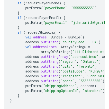
if
(
requestPayerPhone
)
{
putExtra
(
"payerPhone"
,
"5555555555"
)
}
if
(
requestPayerEmail
)
{
putExtra
(
"payerEmail"
,
"john.smith@gmail.
}
if
(
requestShipping
)
{
val
address
:
Bundle
=
Bundle
()
address
.
putString
(
"countryCode"
,
"CA"
)
val
addressLines
:
Array<String>
=
arrayOf<String>
(
"111 Richmond st. 
address
.
putStringArray
(
"addressLines"
,
add
address
.
putString
(
"region"
,
"Ontario"
)
address
.
putString
(
"city"
,
"Toronto"
)
address
.
putString
(
"postalCode"
,
"M5H2G4"
)
address
.
putString
(
"recipient"
,
"John Smith
address
.
putString
(
"phone"
,
"5555555555"
)
putExtra
(
"shippingAddress"
,
address
)
putExtra
(
"shippingOptionId"
,
"standard"
)
}
}