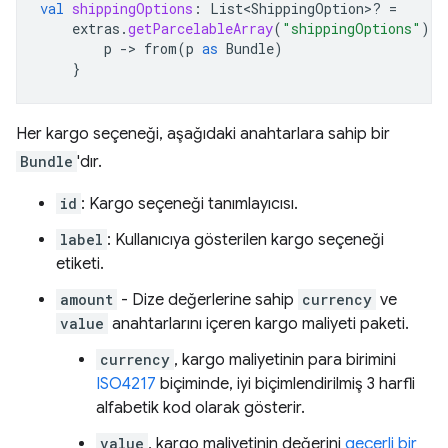
val
shippingOptions
:
List<ShippingOption>? 
=
extras
.
getParcelableArray
(
"shippingOptions"
)
?.
p
-
>
from
(
p
as
Bundle
)
}
Her kargo seçeneği, aşağıdaki anahtarlara sahip bir
Bundle
'dır.
id
: Kargo seçeneği tanımlayıcısı.
label
: Kullanıcıya gösterilen kargo seçeneği
etiketi.
amount
- Dize değerlerine sahip
currency
ve
value
anahtarlarını içeren kargo maliyeti paketi.
currency
, kargo maliyetinin para birimini
ISO4217
biçiminde, iyi biçimlendirilmiş 3 harfli
alfabetik kod olarak gösterir.
value
, kargo maliyetinin değerini
geçerli bir