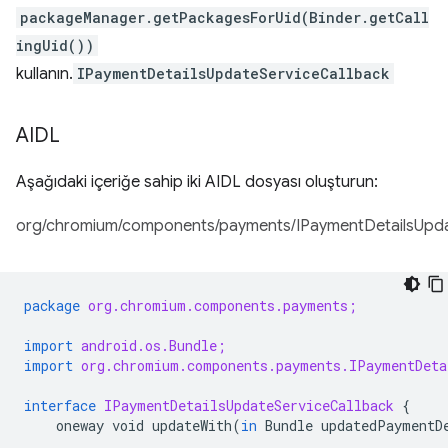
packageManager.getPackagesForUid(Binder.getCall
ingUid())
kullanın.
IPaymentDetailsUpdateServiceCallback
AIDL
Aşağıdaki içeriğe sahip iki AIDL dosyası oluşturun:
org/chromium/components/payments/IPaymentDetailsUpdat
package
org.chromium.components.payments;
import
android.os.Bundle;
import
org.chromium.components.payments.IPaymentDeta
interface
IPaymentDetailsUpdateServiceCallback
{
oneway
void
updateWith
(
in
Bundle
updatedPaymentD