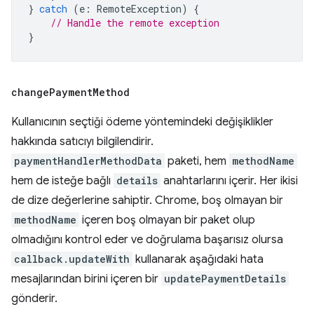
}
catch
(
e
:
RemoteException
)
{
// Handle the remote exception
}
change
Payment
Method
Kullanıcının seçtiği ödeme yöntemindeki değişiklikler
hakkında satıcıyı bilgilendirir.
paymentHandlerMethodData
paketi, hem
methodName
hem de isteğe bağlı
details
anahtarlarını içerir. Her ikisi
de dize değerlerine sahiptir. Chrome, boş olmayan bir
methodName
içeren boş olmayan bir paket olup
olmadığını kontrol eder ve doğrulama başarısız olursa
callback.updateWith
kullanarak aşağıdaki hata
mesajlarından birini içeren bir
updatePaymentDetails
gönderir.