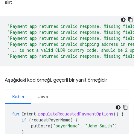
alır:
'Payment app returned invalid response. Missing fiel
'Payment app returned invalid response. Missing fiel
'Payment app returned invalid response. Missing fiel
'Payment app returned invalid shipping address in re
'... is not a valid CLDR country code, should be 2 u
'Payment app returned invalid response. Missing fiel
Aşağıdaki kod örneği, geçerli bir yanıt örneğidir:
Kotlin
Java
fun
Intent
.
populateRequestedPaymentOptions
()
{
if
(
requestPayerName
)
{
putExtra
(
"payerName"
,
"John Smith"
)
}