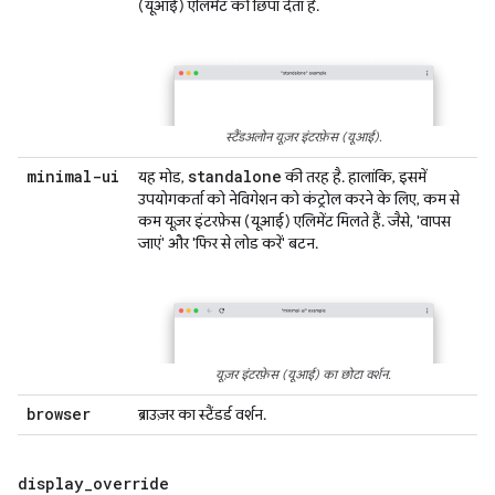
(यूआई) एलिमेंट को छिपा देता है.
स्टैंडअलोन यूज़र इंटरफ़ेस (यूआई).
minimal-ui
standalone
यह मोड,
की तरह है. हालांकि, इसमें
उपयोगकर्ता को नेविगेशन को कंट्रोल करने के लिए, कम से
कम यूज़र इंटरफ़ेस (यूआई) एलिमेंट मिलते हैं. जैसे, 'वापस
जाएं' और 'फिर से लोड करें' बटन.
यूज़र इंटरफ़ेस (यूआई) का छोटा वर्शन.
browser
ब्राउज़र का स्टैंडर्ड वर्शन.
display
_
override