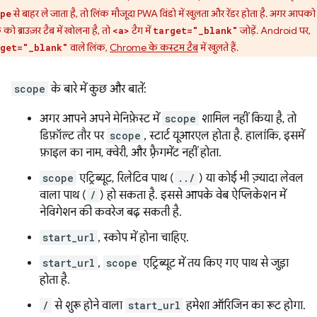
से बाहर ले जाता है, तो लिंक मौजूदा PWA विंडो में खुलता और रेंडर होता है. अगर आपको
pe
 को ब्राउज़र टैब में खोलना है, तो
टैग में
जोड़ें. Android पर,
<a>
target="_blank"
वाले लिंक,
Chrome के कस्टम टैब
में खुलते हैं.
get="_blank"
scope
के बारे में कुछ और बातें:
अगर आपने अपने मेनिफ़ेस्ट में
scope
शामिल नहीं किया है, तो
डिफ़ॉल्ट तौर पर
scope
, स्टार्ट यूआरएल होता है. हालांकि, इसमें
फ़ाइल का नाम, क्वेरी, और फ़्रैगमेंट नहीं होता.
scope
एट्रिब्यूट, रिलेटिव पाथ (
../
) या कोई भी ज़्यादा लेवल
वाला पाथ (
/
) हो सकता है. इससे आपके वेब ऐप्लिकेशन में
नेविगेशन की कवरेज बढ़ सकती है.
start_url
, स्कोप में होना चाहिए.
start_url
,
scope
एट्रिब्यूट में तय किए गए पाथ से जुड़ा
होता है.
/
से शुरू होने वाला
start_url
हमेशा ऑरिजिन का रूट होगा.