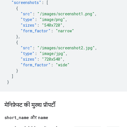
"screenshots"
:
[
{
"src"
:
"/images/screenshot1.png"
,
"type"
:
"image/png"
,
"sizes"
:
"540x720"
,
"form_factor"
:
"narrow"
},
{
"src"
:
"/images/screenshot2.jpg"
,
"type"
:
"image/jpg"
,
"sizes"
:
"720x540"
,
"form_factor"
:
"wide"
}
]
}
मेनिफ़ेस्ट की मुख्य प्रॉपर्टी
short
_
name
और
name