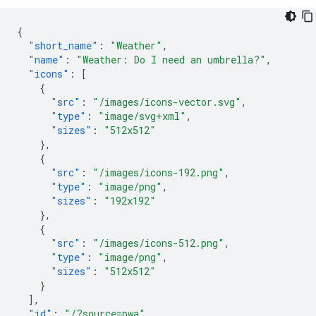
{
"short_name"
:
"Weather"
,
"name"
:
"Weather: Do I need an umbrella?"
,
"icons"
:
[
{
"src"
:
"/images/icons-vector.svg"
,
"type"
:
"image/svg+xml"
,
"sizes"
:
"512x512"
},
{
"src"
:
"/images/icons-192.png"
,
"type"
:
"image/png"
,
"sizes"
:
"192x192"
},
{
"src"
:
"/images/icons-512.png"
,
"type"
:
"image/png"
,
"sizes"
:
"512x512"
}
],
"id"
:
"/?source=pwa"
,