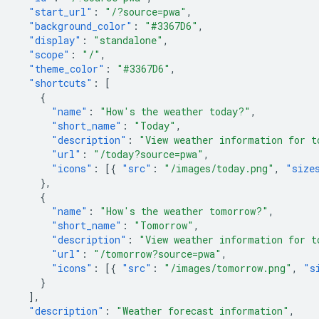
"start_url"
:
"/?source=pwa"
,
"background_color"
:
"#3367D6"
,
"display"
:
"standalone"
,
"scope"
:
"/"
,
"theme_color"
:
"#3367D6"
,
"shortcuts"
:
[
{
"name"
:
"How's the weather today?"
,
"short_name"
:
"Today"
,
"description"
:
"View weather information for t
"url"
:
"/today?source=pwa"
,
"icons"
:
[{
"src"
:
"/images/today.png"
,
"size
},
{
"name"
:
"How's the weather tomorrow?"
,
"short_name"
:
"Tomorrow"
,
"description"
:
"View weather information for t
"url"
:
"/tomorrow?source=pwa"
,
"icons"
:
[{
"src"
:
"/images/tomorrow.png"
,
"s
}
],
"description"
:
"Weather forecast information"
,