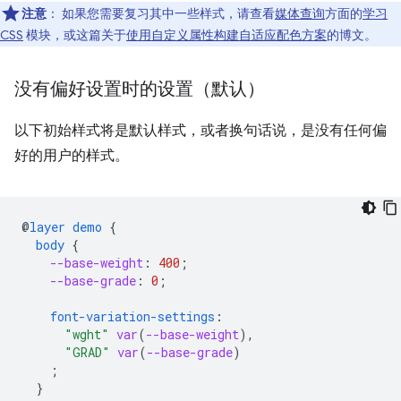
注意
：
如果您需要复习其中一些样式，请查看
媒体查询
方面的
学习
CSS
模块，或这篇关于
使用自定义属性构建自适应配色方案
的博文。
没有偏好设置时的设置（默认）
以下初始样式将是默认样式，或者换句话说，是没有任何偏
好的用户的样式。
@
layer
demo
{
body
{
--base-weight
:
400
;
--base-grade
:
0
;
font-variation-settings
:
"wght"
var
(
--base-weight
),
"GRAD"
var
(
--base-grade
)
;
}