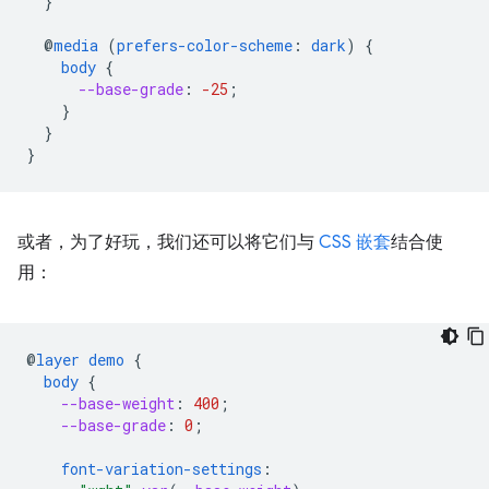
}
@
media
(
prefers-color-scheme
:
dark
)
{
body
{
--base-grade
:
-25
;
}
}
}
或者，为了好玩，我们还可以将它们与
CSS 嵌套
结合使
用：
@
layer
demo
{
body
{
--base-weight
:
400
;
--base-grade
:
0
;
font-variation-settings
: