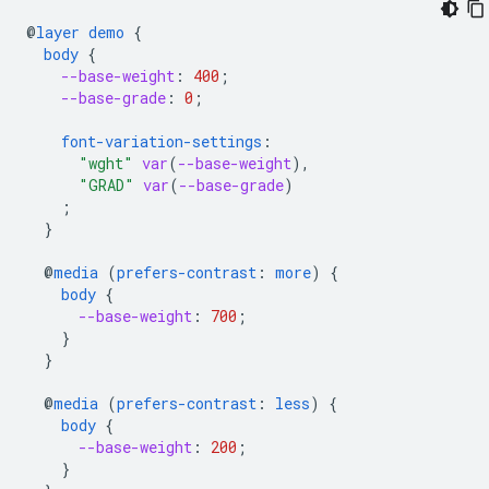
@
layer
demo
{
body
{
--base-weight
:
400
;
--base-grade
:
0
;
font-variation-settings
:
"wght"
var
(
--base-weight
),
"GRAD"
var
(
--base-grade
)
;
}
@
media
(
prefers-contrast
:
more
)
{
body
{
--base-weight
:
700
;
}
}
@
media
(
prefers-contrast
:
less
)
{
body
{
--base-weight
:
200
;
}