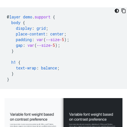
@
layer
demo
.
support
{
body
{
display
:
grid
;
place-content
:
center
;
padding
:
var
(
--size-
5
);
gap
:
var
(
--size-
5
);
}
h1
{
text-wrap
:
balance
;
}
}