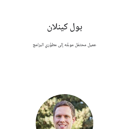
بول كينلان
عميل محتمَل موجّه إلى مطوّري البرامج