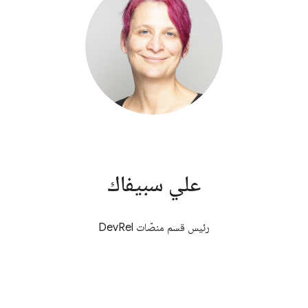
علي سبيفاك
رئيس قسم منصّات DevRel