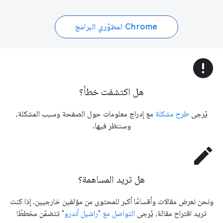
Chrome لمطوّري البرامج
error
هل اكتشفت خطأ؟
يُرجى
طرح مشكلة
مع إدراج معلومات حول الصفحة وسبب المشكلة،
وسننظر فيها.
edit
هل تريد المساهمة؟
ونحن نعرض مقالات وأقسامًا أكبر للمحتوى من مؤلفين خارجيين. إذا كنت
تريد اقتراح مقالة، يُرجى
التواصل مع "راشيل أندرو"
تتضمّن مخططًا