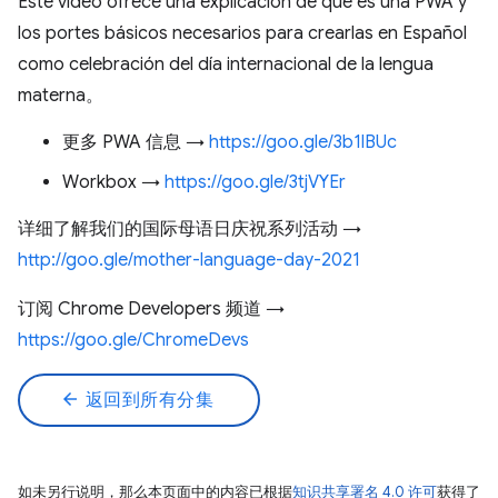
Este video ofrece una explicación de que es una PWA y
los portes básicos necesarios para crearlas en Español
como celebración del día internacional de la lengua
materna。
更多 PWA 信息 →
https://goo.gle/3b1lBUc
Workbox →
https://goo.gle/3tjVYEr
详细了解我们的国际母语日庆祝系列活动 →
http://goo.gle/mother-language-day-2021
订阅 Chrome Developers 频道 →
https://goo.gle/ChromeDevs
arrow_back
返回到所有分集
如未另行说明，那么本页面中的内容已根据
知识共享署名 4.0 许可
获得了