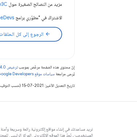
مزيد من النصائح الصغيرة حول Supercharged →
hv3C
الاشتراك في "مطوّري برامج Chrome" ←
meDevs
arrow_back
الرجوع إلى كل الحلقات
إنّ محتوى هذه الصفحة مرخّص بموجب
ترخيص Creative Commons Attribution 4.0‏
يُرجى مراجعة
سياسات موقع Google Developers‏
تاريخ التعديل الأخير: 2021-07-15 (حسب التوقيت العالمي المتفَّق عليه)
نريد مساعدتك في إنشاء مواقع إلكترونية رائعة وسريعة وآمنة