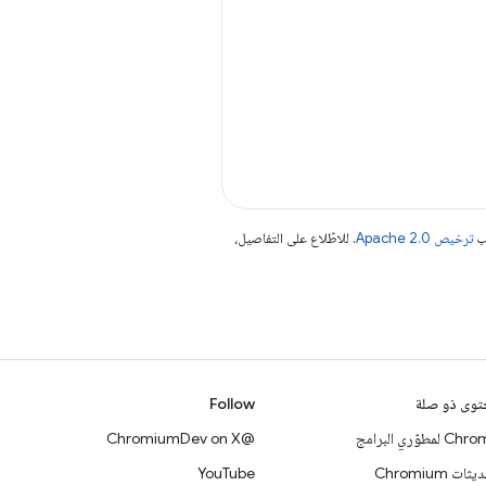
جب
ترخيص Apache 2.0‏
. للاطّلاع على التفاصيل،
وى ذو صلة
Follow
 لمطوّري البرامج
@ChromiumDev on X
ات Chromium
YouTube