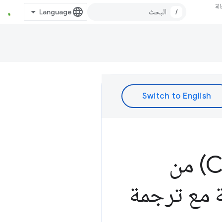
لة
/
تحسين متغيّرات التصميم التراكمية (CLS) من
 مع ترجمة