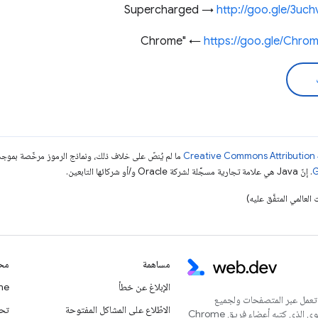
http://goo.gle/3uc
https://goo.gle/Chro
ما لم يُنصّ على خلاف ذلك، ونماذج الرموز مرخّصة بمو
. إنّ Java هي علامة تجارية مسجَّلة لشركة Oracle و/أو شركائها التابعين.
مساهمة
محت
الإبلاغ عن خطأ
Chrome
 تعمل عبر المتصفحات ولجميع
الاطّلاع على المشاكل المفتوحة
تحديث
المستخدمين. يُعدّ هذا الموقع الإلكتروني المركز الرئيسي للمحتوى الذي كتبه أعضاء فريق Chrome