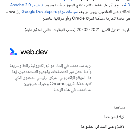
4.0‏
ما لم يُنصّ على خلاف ذلك، ونماذج الرموز مرخّصة بموجب
ترخيص Apache 2.0‏
.
للاطّلاع على التفاصيل، يُرجى مراجعة
سياسات موقع Google Developers‏
. إنّ Java
هي علامة تجارية مسجَّلة لشركة Oracle و/أو شركائها التابعين.
تاريخ التعديل الأخير: 2021-02-20 (حسب التوقيت العالمي المتفَّق عليه)
نريد مساعدتك في إنشاء مواقع إلكترونية رائعة وسريعة
وآمنة تعمل عبر المتصفحات ولجميع المستخدمين. يُعدّ
هذا الموقع الإلكتروني المركز الرئيسي للمحتوى الذي
كتبه أعضاء فريق Chrome وخبراء خارجيين
لمساعدتك في هذه الرحلة.
مساهمة
الإبلاغ عن خطأ
الاطّلاع على المشاكل المفتوحة