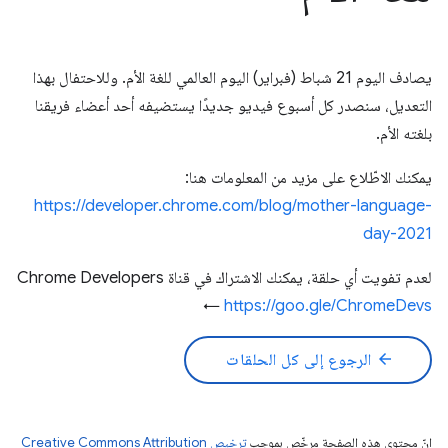
يصادف اليوم 21 شباط (فبراير) اليوم العالمي للغة الأم. وللاحتفال بهذا
التعديل، سنصدر كل أسبوع فيديو جديدًا يستضيفه أحد أعضاء فريقنا
بلغته الأم.
يمكنك الاطّلاع على مزيد من المعلومات هنا:
https://developer.chrome.com/blog/mother-language-
day-2021
لعدم تفويت أي حلقة، يمكنك الاشتراك في قناة Chrome Developers
←
https://goo.gle/ChromeDevs
arrow_back
الرجوع إلى كل الحلقات
إنّ محتوى هذه الصفحة مرخّص بموجب
ترخيص Creative Commons Attribution