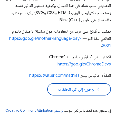
التقديمي سبب عملنا في هذا المجال، وكيفية تحقيق التأثير نفسه
باستخدام تكنولوجيا الويب (HTML وCSS وSVG) وكيف تم تنفيذ
ذلك فعليًا في عارض Blink (C++ ).
يمكنك الاطّلاع على مزيد من المعلومات حول سلسلة الاحتفال باليوم
العالمي للغة الأم →
https://goo.gle/mother-language-day-
.
2021
الاشتراك في "مطوّري برامج Chrome" ←
https://goo.gle/ChromeDevs
المقدّم: ماتياس بيننز
https://twitter.com/mathias​
arrow_back
الرجوع إلى كل الحلقات
إنّ محتوى هذه الصفحة مرخّص بموجب
ترخيص Creative Commons Attribution