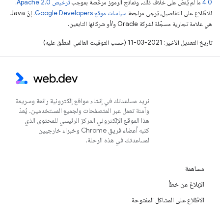
4.0‏
ما لم يُنصّ على خلاف ذلك، ونماذج الرموز مرخّصة بموجب
ترخيص Apache 2.0‏
.
للاطّلاع على التفاصيل، يُرجى مراجعة
سياسات موقع Google Developers‏
. إنّ Java
هي علامة تجارية مسجَّلة لشركة Oracle و/أو شركائها التابعين.
تاريخ التعديل الأخير: 2021-03-11 (حسب التوقيت العالمي المتفَّق عليه)
نريد مساعدتك في إنشاء مواقع إلكترونية رائعة وسريعة
وآمنة تعمل عبر المتصفحات ولجميع المستخدمين. يُعدّ
هذا الموقع الإلكتروني المركز الرئيسي للمحتوى الذي
كتبه أعضاء فريق Chrome وخبراء خارجيين
لمساعدتك في هذه الرحلة.
مساهمة
الإبلاغ عن خطأ
الاطّلاع على المشاكل المفتوحة