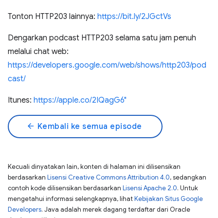
Tonton HTTP203 lainnya:
https://bit.ly/2JGctVs
Dengarkan podcast HTTP203 selama satu jam penuh
melalui chat web:
https://developers.google.com/web/shows/http203/pod
cast/
Itunes:
https://apple.co/2IQagG6"
arrow_back
Kembali ke semua episode
Kecuali dinyatakan lain, konten di halaman ini dilisensikan
berdasarkan
Lisensi Creative Commons Attribution 4.0
, sedangkan
contoh kode dilisensikan berdasarkan
Lisensi Apache 2.0
. Untuk
mengetahui informasi selengkapnya, lihat
Kebijakan Situs Google
Developers
. Java adalah merek dagang terdaftar dari Oracle