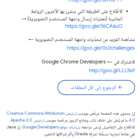
.
http://goo.gle/3bVBFYT
الاطّلاع على الطريقة التي ينشئ بها الآخرون الروابط
الجانبية (عمليات إرسال واجهة المستخدم التصويرية) →
https://goo.gle/36CAeuO
مشاهدة المزيد من تحدّيات واجهة المستخدم التصويرية ←
https://goo.gle/GUIchallenges
الاشتراك في Google Chrome Developers ←
http://goo.gl/LLLNvf
arrow_back
الرجوع إلى كل الحلقات
إنّ محتوى هذه الصفحة مرخّص بموجب
ترخيص Creative Commons Attribution
4.0‏
ما لم يُنصّ على خلاف ذلك، ونماذج الرموز مرخّصة بموجب
ترخيص Apache 2.0‏
.
للاطّلاع على التفاصيل، يُرجى مراجعة
سياسات موقع Google Developers‏
. إنّ Java
هي علامة تجارية مسجَّلة لشركة Oracle و/أو شركائها التابعين.