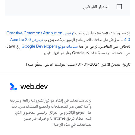
اختبار الفوضى
إنّ محتوى هذه الصفحة مرخّص بموجب
ترخيص Creative Commons Attribution
4.0‏
ما لم يُنصّ على خلاف ذلك، ونماذج الرموز مرخّصة بموجب
ترخيص Apache 2.0‏
.
للاطّلاع على التفاصيل، يُرجى مراجعة
سياسات موقع Google Developers‏
. إنّ Java
هي علامة تجارية مسجَّلة لشركة Oracle و/أو شركائها التابعين.
تاريخ التعديل الأخير: 2024-01-31 (حسب التوقيت العالمي المتفَّق عليه)
نريد مساعدتك في إنشاء مواقع إلكترونية رائعة وسريعة
وآمنة تعمل عبر المتصفحات ولجميع المستخدمين. يُعدّ
هذا الموقع الإلكتروني المركز الرئيسي للمحتوى الذي
كتبه أعضاء فريق Chrome وخبراء خارجيين
لمساعدتك في هذه الرحلة.