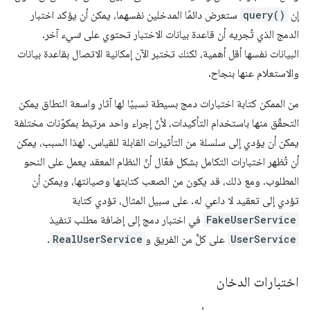
إن
query()
ستعرض دائمًا المدخلين نفسهما، يمكن أن يؤكد اختبار
الدمج الذي تُجريه أن قاعدة بيانات الاختبار تحتوي على
شيء
آخر.
البيانات نفسها أقل أهمية، لكنك تختبر الآن إمكانية الاتصال بقاعدة بيانات
والاستعلام عنها بنجاح.
من الممكن كتابة اختبارات دمج بسيطة نسبيًا لها آثار واسعة النطاق يمكن
التحقّق منها باستخدام التأكيدات، لأنّ إجراء واحد مرتبط بمكوّنات مختلفة
يمكن أن يؤدي إلى سلسلة من التأثيرات القابلة للقياس. لهذا السبب، يمكن
أن تُظهر اختبارات التكامل بشكل فعّال أنّ النظام المعقد يعمل على النحو
المطلوب. ومع ذلك، قد يكون من الصعب كتابتها وصيانتها، ويمكن أن
تؤدي إلى تعقيد لا داعي له. على سبيل المثال، تؤدي كتابة
FakeUserService
في اختبار دمج إلى إضافة مطلب تنفيذ
UserService
على كلٍّ من الفريق و
RealUserService
.
اختبارات الدخان