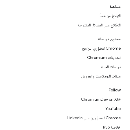
مساهمة
الإبلاغ عن خطأ
الاطّلاع على المشاكل المفتوحة
محتوى ذو صلة
Chrome لمطوّري البرامج
تحديثات Chromium
دراسات الحالة
ملفات البودكاست والعروض
Follow
@ChromiumDev on X
YouTube
Chrome للمطوّرين على LinkedIn
خلاصة RSS