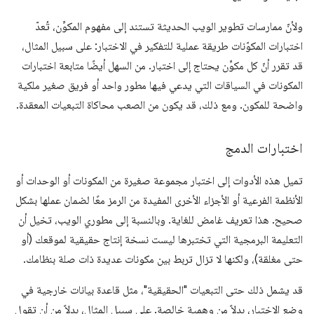
ولأنّ ممارسات تطوير الويب الحديثة تستند إلى مفهوم المكوِّن، تُعدّ
اختبارات المكوّنات طريقة عملية للتفكير في الاختبار: على سبيل المثال،
قد تقرر أنّ كل مكوِّن يحتاج إلى اختبار. من السهل أيضًا متابعة اختبارات
المكونات في السياقات التي يدعي فيها مطور واحد أو فريق صغير ملكية
واضحة للمكون. ومع ذلك، قد يكون من الصعب محاكاة التبعيات المعقدة.
اختبارات الدمج
تميل هذه الأدوات إلى اختبار مجموعة صغيرة من المكونات أو الوحدات أو
الأنظمة الفرعية أو الأجزاء الأخرى المفيدة من الرمز معًا لضمان عملها بشكل
صحيح. هذا تعريف غامض للغاية. وبالنسبة إلى مطوري الويب، تخيل أن
التعليمة البرمجية التي تختبرها ليست نسخة إنتاج حقيقية لموقعك (أو
حتى مغلقة)، ولكنها لا تزال تربط بين مكونات عديدة ذات صلة بنظامك.
قد يشمل ذلك حتى التبعيات "الحقيقية"، مثل قاعدة بيانات خارجية في
وضع الاختبار، بدلاً من وهمية خالصة. على سبيل المثال، بدلاً من أن تقول