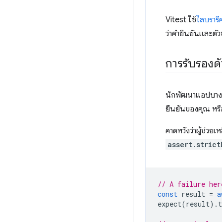
Vitest ใช้
ไลบรารี
ว่าคำยืนยันและตั
การรับรอง
นักพัฒนาแอปบางรา
ยืนยันของคุณ หรือ
คาดหวังว่าผู้ช่วย
assert.strict
// A failure her
const
result
=
a
expect
(
result
).
t