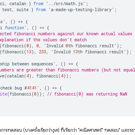
ci
,
catalan
}
from
'
..
/
src
/
math
.
js
'
;
test
,
suite
}
from
'
a
-
made
-
up
-
testing
-
library
'
;
ts
'
,
()
=
>
{
i
function
'
,
()
=
>
{
ected fibonacci numbers against our known actual values
xplanation if the values don't match
(
fibonacci
(
0
),
0
,
'
Invalid
0
th
fibonacci
result
'
);
(
fibonacci
(
13
),
233
,
'
Invalid
13
th
fibonacci
result
'
);
ship
between
sequences
'
,
()
=
>
{
umbers are greater than fibonacci numbers (but not equa
ve
(
catalan
(
4
),
fibonacci
(
4
));
check
bug
#
4141
'
,
()
=
>
{
ite
(
fibonacci
(
0
));
// fibonacci(0) was returning NaN
ุ่มการทดสอบ (บางครั้งเรียกว่า
ชุด
) ที่เรียกว่า "คณิตศาสตร์" ทดสอบ" และ