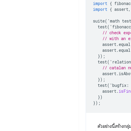
import
{
fibonac
import
{
assert
,
suite
(
'
math
tes
test
(
'
fibonacc
// check exp
// with an e
assert
.
equal
assert
.
equal
});
test
(
'
relation
// catalan n
assert
.
isAbo
});
test
(
'
bugfix
:
assert
.
isFin
})
});
ตัวอย่างนี้สร้างกล