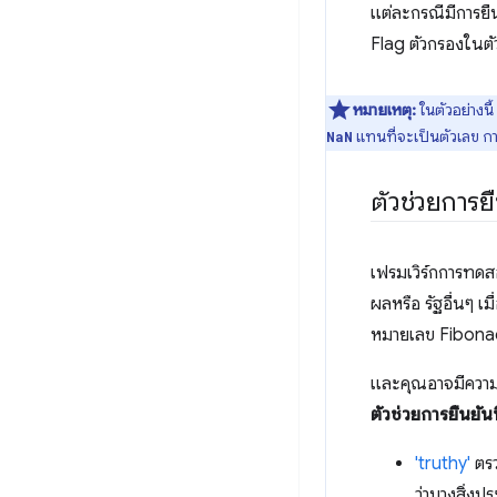
แต่ละกรณีมีการยื
Flag ตัวกรองในต
หมายเหตุ:
ในตัวอย่างนี
แทนที่จะเป็นตัวเลข ก
NaN
ตัวช่วยการ
เฟรมเวิร์กการทดส
ผลหรือ รัฐอื่นๆ เม
หมายเลข Fibonacc
และคุณอาจมีความคาด
ตัวช่วยการยืนยันท
'truthy'
ตรว
ว่าบางสิ่งป