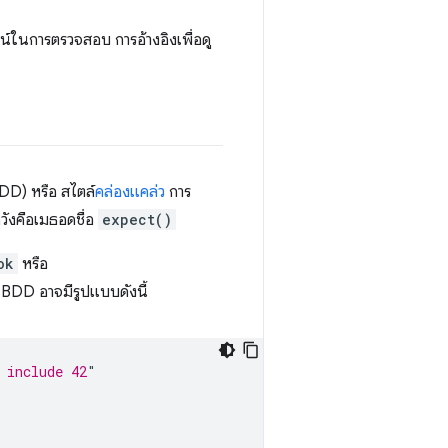
ชน์ในการตรวจสอบ การอ้างอิงเพื่อดู
DD) หรือ สไตล์
คล่องแคล่ว
การ
วังคือเมธอดชื่อ
expect()
ok
หรือ
 BDD อาจมีรูปแบบดังนี้
 include 42