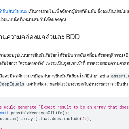
คำยืนยันชัยชนะ
เป็นการภายในเพื่อจัดหาผู้ช่วยที่ยืนยัน ซึ่งจะเป็นประโย
วช่วยแบบใดที่เหมาะสมกับโค้ดของคุณ
ด้านความคล่องแคล่วและ BDD
ยชอบรูปแบบการยืนยันที่เรียกได้ว่าเป็นการขับเคลื่อนด้วยพฤติกรรม (B
ที่เรียกว่า "ความคาดหวัง" เพราะเป็นจุดแรกเข้าที่ การตรวจสอบความคาดห
เหลือจะมีพฤติกรรมเหมือนกับการยืนยันที่เขียนในวิธีง่ายๆ อย่าง
assert.
DeepEquals
แต่นักพัฒนาซอฟต์แวร์บางรายกลับอ่านง่ายกว่า การยืนยัน
e would generate "Expect result to be an array that does
wait
possibleMeaningsOfLife
();
o
.
be
.
an
(
'
array
'
).
that
.
does
.
include
(
42
);