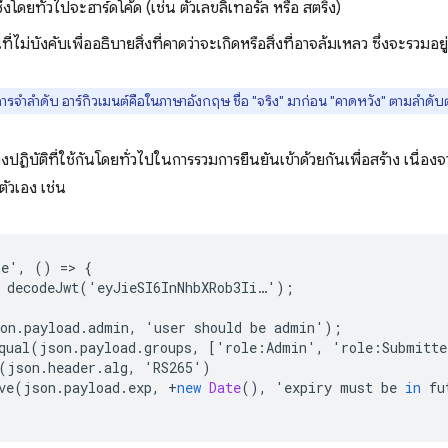
 ซึ่งโดยทั่วไปจะฮาร์ดโค้ด (เช่น ตัวเลขลิเทอรัล หรือ สตริง)
ี่ไม่บังคับเพื่ออธิบายสิ่งที่คาดว่าจะเกิดหรือสิ่งที่อาจล้มเหลว ซึ่งจะรวมอ
การจำลำดับ อาร์กิวเมนต์คือในภาษาอังกฤษ ชื่อ "จริง" มาก่อน "คาดหวัง" ตามลำดับ
ฏิบัติที่ใช้กันโดยทั่วไปในการรวมการยืนยันเข้าด้วยกันเพื่อสร้าง เนื่อ
ัวเอง เช่น
se
'
,
()
=
>
{
decodeJwt
(
'
eyJieSI6InNhbXRob3Ii
…
'
);
on
.
payload
.
admin
,
'
user
should
be
admin
'
);
qual
(
json
.
payload
.
groups
,
[
'
role
:
Admin
'
,
'
role
:
Submitte
(
json
.
header
.
alg
,
'
RS265
'
)
ve
(
json
.
payload
.
exp
,
+
new
Date
(),
'
expiry
must
be
in
fu