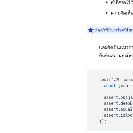
ค่าที่คาดไว้
ความคิดเห็นท
ช่วยจำที่มีประโยชน์ใน
และยังเป็นแนวทางป
ยืนยันสถานะ ด้วยต
test
(
'
JWT
par
const
json
=
assert
.
ok
(
js
assert
.
deepE
assert
.
equal
assert
.
isAbo
});