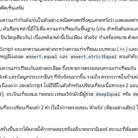
คิดเห็นเสริม
ความเท่ากันดังเช่นในตัวอย่าง คณิตศาสตร์ซึ่งคุณคาดหวังว่า แสดงผลค่า
ราบ ตัวเลือกเหล่านี้มีไว้เพื่อ ความเท่าเทียมกันพื้นฐาน (เช่น สำหรับตัวเลขแ
เป็นวัตถุเดียวกัน) เบื้องหลังเหล่านี้เป็นเพียง 'ตัวจริง' ทำเครื่องหมาย ด้
Script จะแยกความแตกต่างระหว่างความเท่าเทียมแบบหลวม (
==
) และ
ใหญ่มีเมธอด
assert.equal
และ
assert.strictEqual
ตามลำดับ
ความเท่าเทียมกันอย่างละเอียด ซึ่งขยายการตรวจสอบความเท่าเทียมกัน 
ร์เรย์ และข้อมูลประเภทอื่นๆ ที่ซับซ้อนมากขึ้น รวมถึง ตรรกะภายในข้ามผ่านว
นื่องจาก JavaScript ไม่มีวิธีในตัวสำหรับเปรียบเทียบเนื้อหาของ 2 ออบเจ
3]
จะเป็นเท็จเสมอ ทดสอบ เฟรมเวิร์กมักมีผู้ช่วย
deepEqual
หรือ
d
ที่จะเปรียบเทียบค่า 2 ค่า (ไม่ใช่การตรวจสอบ 'ตัวจริง' เพียงอย่างเดียว) 
ที่สร้างขึ้นจากโค้ดภายใต้การทดสอบหรืออธิบายพารามิเตอร์ สถานะที่ต้อง