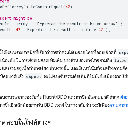
form
oBe
(
'
array
'
).
toContainEqual
(
42
);
ssert might be
sult
,
'
array
'
,
'
Expected
the
result
to
be
an
array
'
);
esult
,
42
,
'
Expected
the
result
to
include
42
'
);
้ได้ผลเพราะเทคนิคที่เรียกว่าการทำห่วงโซ่เมธอด โดยที่ออบเจ็กต์ที่
exp
่อเนื่องกับ ในการเรียกเมธอดเพิ่มเติม บางส่วนของการโทร รวมถึง
to.be
์ชัน และรวมอยู่เพื่อทำการเรียก อ่านง่ายขึ้น และมีแนวโน้มที่จะสร้างความค
่าโดยปกติแล้ว
expect
จะไม่รองรับความคิดเห็นที่ไม่บังคับเนื่องจาก โ
สอบจำนวนมากรองรับทั้ง Fluent/BDD และการยืนยันตามปกติ ล่าสุด
ตัวอ
ากขึ้นอีกเล็กน้อยสำหรับ BDD เจสต์ ในทางกลับกัน จะมีเพียง
ความคาดห
รทดสอบในไฟล์ต่างๆ