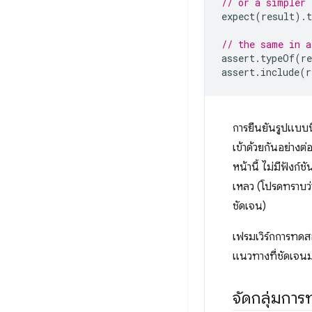
// or a simpler 
expect
(
result
).
t
// the same in a
assert
.
typeOf
(
re
assert
.
include
(
r
การยืนยันรูปแบบนี
เข้าด้วยกันอย่างต
หน้านี้ ไม่มีฟังก
เหลว (โปรดทราบว
ชัดเจน)
เฟรมเวิร์กการทด
แนวทางที่ชัดเจนม
จัดกลุ่มกา