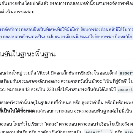
นยันบางอย่าง โดยปกติแล้ว กรอบการทดสอบเหล่านี้จะสามารถจัดการหรือเรี
ัวดำเนินการทดสอบ
้ เราจัดทำการทดสอบขึ้นเป็นพิเศษเพื่อให้มั่นใจว่า ข้อบกพร่องก่อนหน้านี้ได้รับการ
ารทดสอบการเขียนอาจเป็นประโยชน์ กรณีเช่นนี้
ก่อน
แก้ไขข้อบกพร่องที่ตนแก้ไข
ยืนยันในฐานะพื้นฐาน
อบส่วนใหญ่ รวมถึง Vitest มีคอลเล็กชันการยืนยัน ในออบเจ็กต์
asser
ื่อเทียบกับ
ความคาดหวัง
บางอย่าง ความคาดหวังนั้นมักจะ "เป็นที่รู้จักดี" ใ
i หมายเลข 13 ควรเป็น 233 เพื่อให้เราสามารถยืนยันได้โดยใช้
asser
หวังว่าค่านั้นอยู่ในรูปแบบที่กำหนด หรือ สูงกว่าค่าอื่น หรือมีพร็อพเพอร์
ี่เป็นไปได้ทั้งหมด
แต่กรอบการทดสอบ จะตรวจสอบพื้นฐานต่อไปนี้เป็น
จสอบ โดยทั่วไปเรียกว่า "ตกลง" ตรวจสอบ ตรวจสอบว่าเงื่อนไขเป็นจริง ตร
ระสบความสำเร็จ หรือ ถูกต้อง ซึ่งมักจะระบุเป็น
assert(...)
หรือ
ass