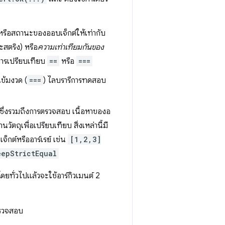
หรือสถานะของออบเจ็กต์ให้เท่ากับ
ละสตริง) หรือ
ความเท่าเทียมกันของ
วยการเปรียบเทียบ
==
หรือ
===
เข้มงวด (
===
) ไลบรารีการทดสอบ
ซึ่งรวมถึงการตรวจสอบ เนื้อหาของอ
ัตถุเพื่อเปรียบเทียบ สิ่งเหล่านี้มี
็กต์หรืออาร์เรย์ เช่น
[1,2,3]
eepStrictEqual
โดยทั่วไปแล้วจะใช้อาร์กิวเมนต์ 2
ตรวจสอบ