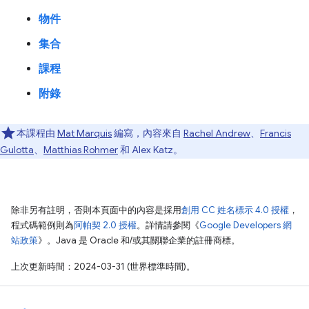
物件
集合
課程
附錄
本課程由
Mat Marquis
編寫，內容來自
Rachel Andrew
、
Francis
Gulotta
、
Matthias Rohmer
和 Alex Katz。
除非另有註明，否則本頁面中的內容是採用
創用 CC 姓名標示 4.0 授權
，
程式碼範例則為
阿帕契 2.0 授權
。詳情請參閱《
Google Developers 網
站政策
》。Java 是 Oracle 和/或其關聯企業的註冊商標。
上次更新時間：2024-03-31 (世界標準時間)。