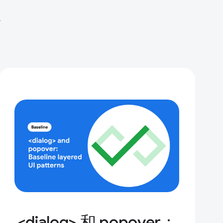
观
<dialog> 和 popover：